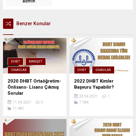
admin
Benzer Konular
DHBT
MANŞET
SINAVLAR
DHBT
SINAVLAR
2020 DHBT Ortaöğretim-
2022 DHBT Kimler
Önlisans- Lisans Çıkmış
Başvuru Yapabilir?
Sorular
23.04.2021
1
11.04.2021
0
7.784
11.481