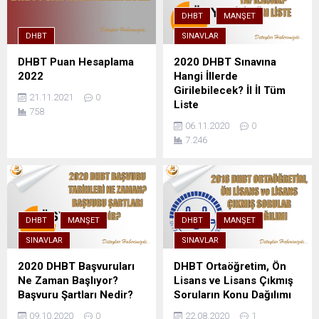
DHBT
MANŞET
DHBT
SINAVLAR
DHBT Puan Hesaplama
2020 DHBT Sınavına
2022
Hangi İllerde
Girilebilecek? İl İl Tüm
21.11.2021
0
Liste
758
06.11.2020
0
7.246
DHBT
MANŞET
DHBT
MANŞET
SINAVLAR
SINAVLAR
2020 DHBT Başvuruları
DHBT Ortaöğretim, Ön
Ne Zaman Başlıyor?
Lisans ve Lisans Çıkmış
Başvuru Şartları Nedir?
Soruların Konu Dağılımı
09.10.2020
0
22.08.2020
1