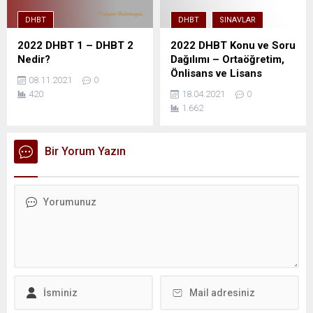
DHBT
DHBT
SINAVLAR
2022 DHBT 1 – DHBT 2
2022 DHBT Konu ve Soru
Nedir?
Dağılımı – Ortaöğretim,
Önlisans ve Lisans
08.11.2021
0
420
18.04.2021
0
1.662
Bir Yorum Yazın