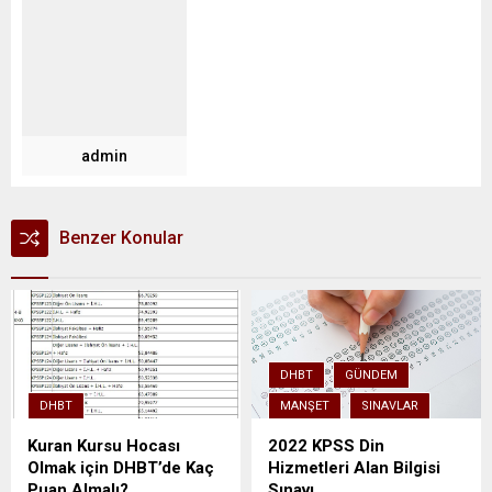
admin
Benzer Konular
DHBT
GÜNDEM
DHBT
MANŞET
SINAVLAR
Kuran Kursu Hocası
2022 KPSS Din
Olmak için DHBT’de Kaç
Hizmetleri Alan Bilgisi
Puan Almalı?
Sınavı