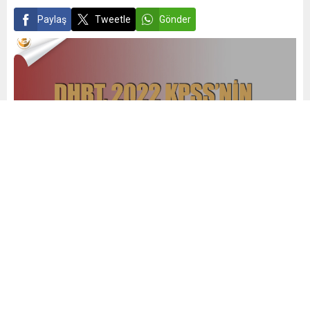
Paylaş
Tweetle
Gönder
admin
Yayınlama: 21.11.2021
0
343
A
A
+
-
0
DHBT sınavı, KPSS’nin hangi puan