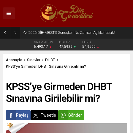
2026 DİB-MBSTS Ne Zaman?
GRAM ALTIN
DOLAR
EURO
6.493,17
47,5929
54,9560
Anasayfa
Sınavlar
DHBT
KPSS’ye Girmeden DHBT Sınavına Girilebilir mi?
KPSS’ye Girmeden DHBT
Sınavına Girilebilir mi?
Paylaş
Tweetle
Gönder