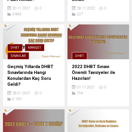
20.11.2021
0
28.11.2022
0
4.840
227
DHBT
MANŞET
SINAVLAR
DHBT
Geçmiş Yıllarda DHBT
2022 DHBT Sınavı
Sınavlarında Hangi
Önemli Tavsiyeler ile
Konulardan Kaç Soru
Hazırlan!
Geldi?
01.11.2021
0
28.01.2021
0
754
6.130