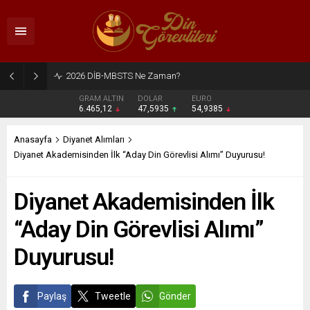
2026 DİB-MBSTS Ne Zaman?
GRAM ALTIN
DOLAR
EURO
6.465,12
47,5935
54,9385
Anasayfa
Diyanet Alımları
Diyanet Akademisinden İlk “Aday Din Görevlisi Alımı” Duyurusu!
Diyanet Akademisinden İlk
“Aday Din Görevlisi Alımı”
Duyurusu!
Paylaş
Tweetle
Gönder