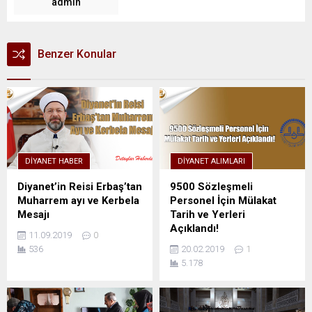
admin
Benzer Konular
DIYANET HABER
DIYANET ALIMLARI
Diyanet’in Reisi Erbaş’tan
9500 Sözleşmeli
Muharrem ayı ve Kerbela
Personel İçin Mülakat
Mesajı
Tarih ve Yerleri
Açıklandı!
11.09.2019
0
536
20.02.2019
1
5.178