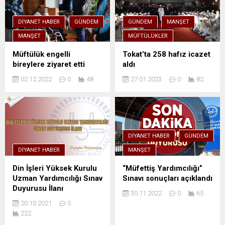
DIYANET HABER
GÜNDEM
GÜNDEM
MANŞET
MANŞET
MÜFTÜLÜKLER
Müftülük engelli
Tokat’ta 258 hafız icazet
bireylere ziyaret etti
aldı
02.12.2022
0
48
27.01.2023
0
82
DIYANET HABER
GÜNDEM
DIYANET HABER
MANŞET
Din İşleri Yüksek Kurulu
“Müfettiş Yardımcılığı”
Uzman Yardımcılığı Sınav
Sınavı sonuçları açıklandı
Duyurusu İlanı
30.11.2022
0
65
20.10.2021
0
222