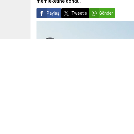
memleketine döndü.
Paylaş
Tweetle
Gönder