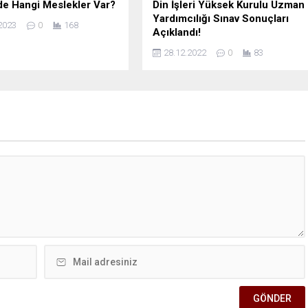
e Hangi Meslekler Var?
Din İşleri Yüksek Kurulu Uzman
Yardımcılığı Sınav Sonuçları
2023
0
168
Açıklandı!
28.12.2022
0
83