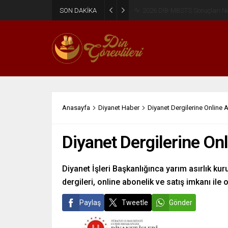
SON DAKİKA
2026 DİB-MBSTS Ne Zaman?
Anasayfa
Diyanet Haber
Diyanet Dergilerine Online 
Diyanet Dergilerine On
Diyanet İşleri Başkanlığınca yarım asırlık ku
dergileri, online abonelik ve satış imkanı ile 
Paylaş
Tweetle
Gönder