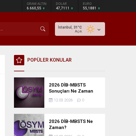
GRAM ALTIN
DOLAR
EURO
6.660,55
47,7111
55,1881
İstanbul,
31
°C
Açık
POPÜLER KONULAR
2026 DİB-MBSTS
Sonuçları Ne Zaman
Açıklanacak?
12.03.2026
0
2026 DİB-MBSTS Ne
Zaman?