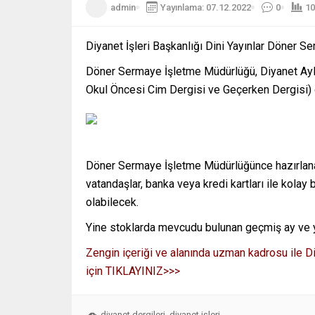
admin
Yayınlama: 07.12.2022
0
10
Diyanet İşleri Başkanlığı Dini Yayınlar Döner S
Döner Sermaye İşletme Müdürlüğü, Diyanet Aylık 
Okul Öncesi Cim Dergisi ve Geçerken Dergisi) o
Döner Sermaye İşletme Müdürlüğünce hazırlanan
vatandaşlar, banka veya kredi kartları ile kola
olabilecek.
Yine stoklarda mevcudu bulunan geçmiş ay ve yıll
Zengin içeriği ve alanında uzman kadrosu ile D
için TIKLAYINIZ>>>
diyanet dergileri
diyanet işleri