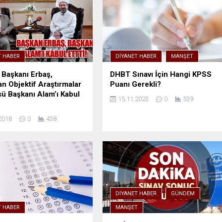
T HABER
DIYANET HABER
MANŞET
 Başkanı Erbaş,
DHBT Sınavı İçin Hangi KPSS
an Objektif Araştırmalar
Puanı Gerekli?
sü Başkanı Alam’ı Kabul
15.11.2023
0
539
2018
0
438
DIYANET HABER
GÜNDEM
T HABER
MANŞET