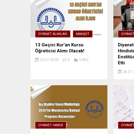
DIYANET ALIMLARI
MANŞET
DIYANE
13 Geçici Kur’an Kursu
Diyanet
Öğreticisi Alımı Olacak!
Hindist
Enstitü
22.07.2020
0
5.892
Etti
26.07.
DIYANET HABER
DIYANE