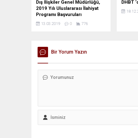
Dış İlişkiler Genel Müdürlüğü,
DHBT ‘d
2019 Yılı Uluslararası İlahiyat
18.12.
Programı Başvuruları
13.03.2019
0
776
Bir Yorum Yazın