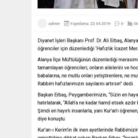
admin
Yayınlama: 22.04.2019
0
56
Diyanet İşleri Başkanı Prof. Dr. Ali Erbaş, Alan
öğrenciler için düzenlediği ‘Hafızlık İcazet Mera
Alanya İlçe Müftülüğünün düzenlediği merasimde
tamamlayan öğrencileri, onların ailelerini ve hoc
babalarına, ne mutlu onları yetiştirenlere, ne m
Rabbim hafızlarımızın sayılarını artırsın” dedi.
Başkan Erbaş, Peygamberimizin, “Sizin en hayırlı
hatırlatarak, “Allah’a ne kadar hamd etsek azdır
Şimdi en hayırlı insanlarla, yani Kur’an’ı öğrene
diye konuştu.
Kur’an-ı Kerim’in ilk inen ayetlerinde Rabbimi
emrettiğine dikkat çeken Başkan Erbaş, “İnsanlığ