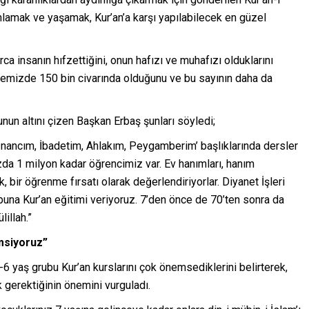
lamak ve yaşamak, Kur’an’a karşı yapılabilecek en güzel
rca insanın hıfzettiğini, onun hafızı ve muhafızı olduklarını
kemizde 150 bin civarında olduğunu ve bu sayının daha da
unun altını çizen Başkan Erbaş şunları söyledi;
 ‘İnancım, İbadetim, Ahlakım, Peygamberim’ başlıklarında dersler
zda 1 milyon kadar öğrencimiz var. Ev hanımları, hanım
, bir öğrenme fırsatı olarak değerlendiriyorlar. Diyanet İşleri
ubuna Kur’an eğitimi veriyoruz. 7’den önce de 70’ten sonra da
illah.”
msiyoruz”
-6 yaş grubu Kur’an kurslarını çok önemsediklerini belirterek,
 gerektiğinin önemini vurguladı.