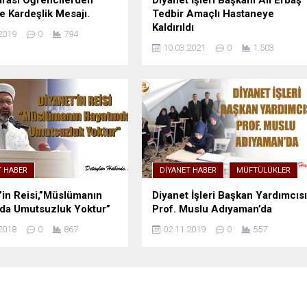
arası Öğrencilerden
Diyanet İşleri Başkanı Ali Erbaş
ve Kardeşlik Mesajı.
Tedbir Amaçlı Hastaneye
Kaldırıldı
2019
0
794
10.03.2021
0
1.503
T HABER
DIYANET HABER
MÜFTÜLÜKLER
’in Reisi,”Müslümanın
Diyanet İşleri Başkan Yardımcıs
da Umutsuzluk Yoktur”
Prof. Muslu Adıyaman’da
2018
0
867
02.11.2019
0
557