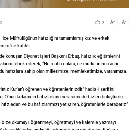
A
A
+
-
2
0
ya İlçe Müftülüğünün hafızlığını tamamlamış kız ve erkek
simi’ne katıldı.
 konuşan Diyanet İşleri Başkanı Erbaş, hafızlık eğitimlerini
alarını tebrik ederek, “Ne mutlu onlara, ne mutlu onların anne
utlu hafızlara sahip olan milletimize, memleketimize, vatanımıza.
nız Kur’an’ı öğrenen ve öğretenlerinizdir” hadis-i şerifini
 ki, O’nun kelamının hafızlarının merasiminde bizleri buluşturdu.
n, hıfz eden ve bu hafızlarımızı yetiştiren, öğretenlerle beraberiz”
zin bize okumayı, öğrenmeyi, öğretmeyi ve kalemle yazmayı
ı karanlıklardan aydınlığa çıkarmak için gönderilen Kur’an-ı