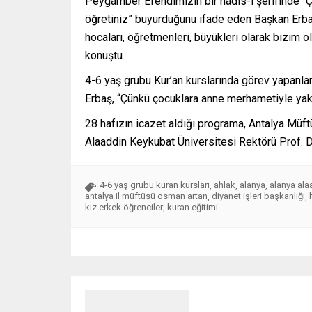
Peygamber Efendimizin bir hadis-i şerifinde “Ço
öğretiniz” buyurduğunu ifade eden Başkan Erbaş
hocaları, öğretmenleri, büyükleri olarak bizim 
konuştu.
4-6 yaş grubu Kur’an kurslarında görev yapanl
Erbaş, “Çünkü çocuklara anne merhametiyle yakl
28 hafızın icazet aldığı programa, Antalya Mü
Alaaddin Keykubat Üniversitesi Rektörü Prof. Dr
4-6 yaş grubu kuran kursları
ahlak
alanya
alanya ala
,
,
,
antalya il müftüsü osman artan
diyanet işleri başkanlığı
,
,
kız erkek öğrenciler
kuran eğitimi
,