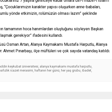
cuklarınız 7 yaşına gelinceye kadar onlara din-i mübin-i İslam’ı
, “Çocuklarımızın karakter yapısı oluşurken anne-babaları,
olumlu yönde etkimizin, rolümüzün olması lazım” şeklinde
arın tamamının hoca hanımlardan oluştuğunu söyleyen Başkan
aşmak gerekiyor” ifadesini kullandı.
ftüsü Osman Artan, Alanya Kaymakamı Mustafa Harputlu, Alanya
. Ahmet Pınarbaşı, ilçe müftüleri ve çok sayıda vatandaş katıldı.
addin keykubat üniversitesi
alanya kaymakamı mustafa harputlu
,
,
hafızlık icazet merasimi
haftanın her günü
her yaş grubu
ibadet
,
,
,
,