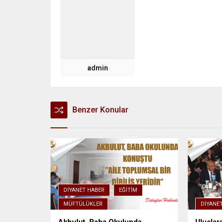
admin
Benzer Konular
DIYANET HABER
EĞITIM
MÜFTÜLÜKLER
DIYANE