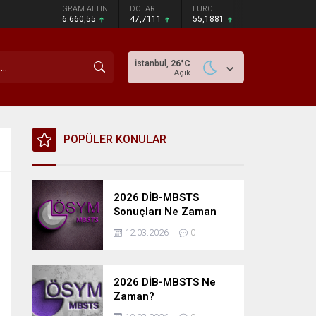
GRAM ALTIN
DOLAR
EURO
6.660,55
47,7111
55,1881
İstanbul,
26
°C
Açık
POPÜLER KONULAR
2026 DİB-MBSTS
Sonuçları Ne Zaman
Açıklanacak?
12.03.2026
0
2026 DİB-MBSTS Ne
Zaman?