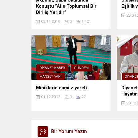
Akbulut, Baba Okulunda
Uluslar
Konuştu ”Aile Toplumsal Bir
Eşitlik 
Diriliş Yeridir”
23.04.
02.11.2019
0
1.121
DIYANET HABER
GÜNDEM
MANŞET YANI
DIYANE
Miniklerin cami ziyareti
Diyanet
Hayatın
01.12.2022
0
27
20.12.
Bir Yorum Yazın