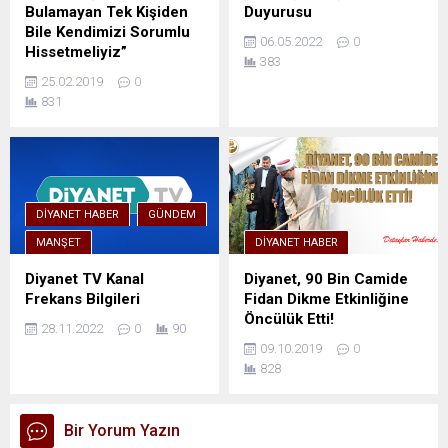
Bulamayan Tek Kişiden
Duyurusu
Bile Kendimizi Sorumlu
06.05.2022
0
Hissetmeliyiz”
383
25.02.2019
0
831
DIYANET HABER
GÜNDEM
MANŞET
DIYANET HABER
Diyanet TV Kanal
Diyanet, 90 Bin Camide
Frekans Bilgileri
Fidan Dikme Etkinliğine
Öncülük Etti!
28.11.2022
0
90
09.10.2019
0
828
Bir Yorum Yazın