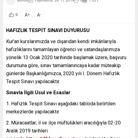
admin
Yayınlama: 28.11.2019
0
1.021
A
A
+
-
0
HAFIZLIK TESPİT SINAVI DUYURUSU
Kur’an kurslarımızda ve dışarıdan kendi imkânlarıyla
hafızlıklarını tamamlayan öğrenci ve vatandaşlarımıza
yönelik 13 Ocak 2020 tarihinde başlamak üzere, başvuru
durumuna göre, sınav tamamlanıncaya kadar müteakip
günlerde Başkanlığımızca, 2020 yılı I. Dönem Hafızlık
Tespit Sınavı yapılacaktır.
Sınavla İlgili Usul ve Esaslar
1. Hafızlık Tespit Sınavı aşağıdaki tabloda belirtilen
merkezlerde yapılacaktır.
2. Müracaatlar; il ve ilçe müftülükleri aracılığıyla 02-20
Aralık 2019 tarihleri