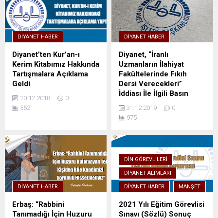
DIYANET HABER
DIYANET HABER
Diyanet’ten Kur’an-ı
Diyanet, “İranlı
Kerim Kitabımız Hakkında
Uzmanların İlahiyat
Tartışmalara Açıklama
Fakültelerinde Fıkıh
Geldi
Dersi Verecekleri”
İddiası İle İlgili Basın
20.12.2018
0
Açıklaması
552
31.12.2019
0
975
DIN GÖREVLILERI
DIYANET ALIMLARI
DIYANET HABER
DIYANET HABER
MANŞET
Erbaş: “Rabbini
2021 Yılı Eğitim Görevlisi
Tanımadığı İçin Huzuru
Sınavı (Sözlü) Sonuç