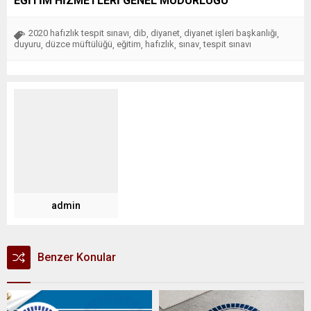
EĞİTİM HİZMETLERİ GENEL MÜDÜRLÜĞÜ
2020 hafızlık tespit sınavı
dib
diyanet
diyanet işleri başkanlığı
,
,
,
,
duyuru
düzce müftülüğü
eğitim
hafızlık
sınav
tespit sınavı
,
,
,
,
,
admin
Benzer Konular