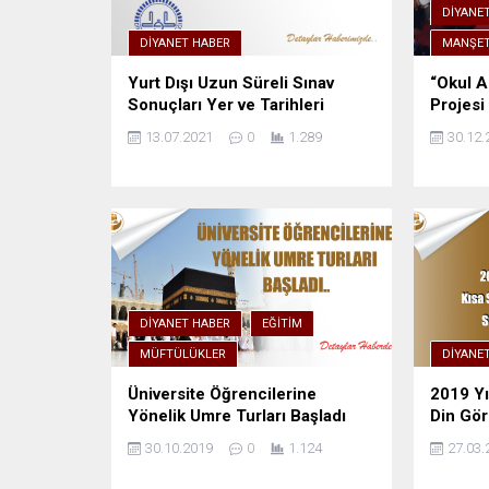
DIYANE
DIYANET HABER
MANŞE
Yurt Dışı Uzun Süreli Sınav
“Okul A
Sonuçları Yer ve Tarihleri
Projesi
13.07.2021
0
1.289
30.12.
DIYANET HABER
EĞITIM
MÜFTÜLÜKLER
DIYANE
Üniversite Öğrencilerine
2019 Yıl
Yönelik Umre Turları Başladı
Din Gör
30.10.2019
0
1.124
27.03.