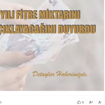
A
A
+
-
5
0