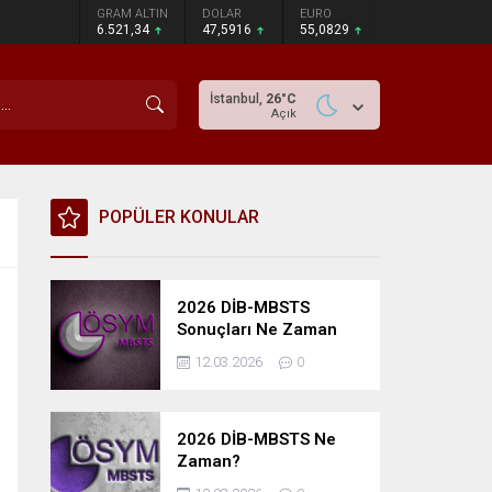
GRAM ALTIN
DOLAR
EURO
6.521,34
47,5916
55,0829
İstanbul,
26
°C
Açık
POPÜLER KONULAR
2026 DİB-MBSTS
Sonuçları Ne Zaman
Açıklanacak?
12.03.2026
0
2026 DİB-MBSTS Ne
Zaman?