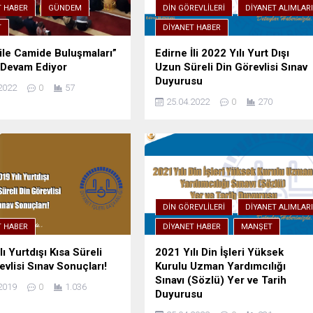
T HABER
GÜNDEM
DIN GÖREVLILERI
DIYANET ALIMLAR
T
DIYANET HABER
ile Camide Buluşmaları”
Edirne İli 2022 Yılı Yurt Dışı
 Devam Ediyor
Uzun Süreli Din Görevlisi Sınav
Duyurusu
2022
0
57
25.04.2022
0
270
DIN GÖREVLILERI
DIYANET ALIMLAR
T HABER
DIYANET HABER
MANŞET
ı Yurtdışı Kısa Süreli
2021 Yılı Din İşleri Yüksek
evlisi Sınav Sonuçları!
Kurulu Uzman Yardımcılığı
Sınavı (Sözlü) Yer ve Tarih
2019
0
1.036
Duyurusu