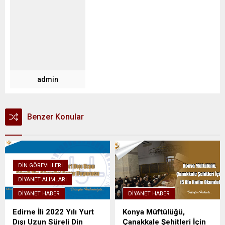
admin
Benzer Konular
DIN GÖREVLILERI
DIYANET ALIMLARI
DIYANET HABER
DIYANET HABER
Edirne İli 2022 Yılı Yurt
Konya Müftülüğü,
Dışı Uzun Süreli Din
Çanakkale Şehitleri İçin