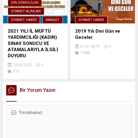
DIN GÖREVLILERI
DIYANET ALIMLARI
DIYANET HABER
MANŞET
DIYANET HABER
2021 YILI İL MÜFTÜ
2019 Yılı Dini Gün ve
YARDIMCILIĞI (KADIN)
Geceler
SINAV SONUCU VE
01.01.2019
0
ATAMALARIYLA İLGİLİ
1.068
DUYURU
19.04.2022
0
213
Bir Yorum Yazın