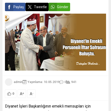
Paylaş
Tweetle
Gönder
admin
Yayınlama: 10.05.2019
0
941
A
A
+
-
0
Diyanet İşleri Başkanlığının emekli mensupları için