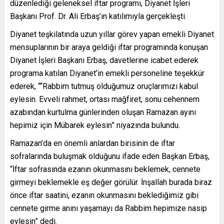
düzenlediği geleneksel iftar programı, Diyanet İşleri
Başkanı Prof. Dr. Ali Erbaş’ın katılımıyla gerçekleşti.
Diyanet teşkilatında uzun yıllar görev yapan emekli Diyanet
mensuplarının bir araya geldiği iftar programında konuşan
Diyanet İşleri Başkanı Erbaş, davetlerine icabet ederek
programa katılan Diyanet’in emekli personeline teşekkür
ederek, ““Rabbim tutmuş olduğumuz oruçlarımızı kabul
eylesin. Evveli rahmet, ortası mağfiret, sonu cehennem
azabından kurtulma günlerinden oluşan Ramazan ayını
hepimiz için Mübarek eylesin” niyazında bulundu.
Ramazan’da en önemli anlardan birisinin de iftar
sofralarında buluşmak olduğunu ifade eden Başkan Erbaş,
“İftar sofrasında ezanın okunmasını beklemek, cennete
girmeyi beklemekle eş değer görülür. İnşallah burada biraz
önce iftar saatini, ezanın okunmasını beklediğimiz gibi
cennete girme anını yaşamayı da Rabbim hepimize nasip
eylesin” dedi.