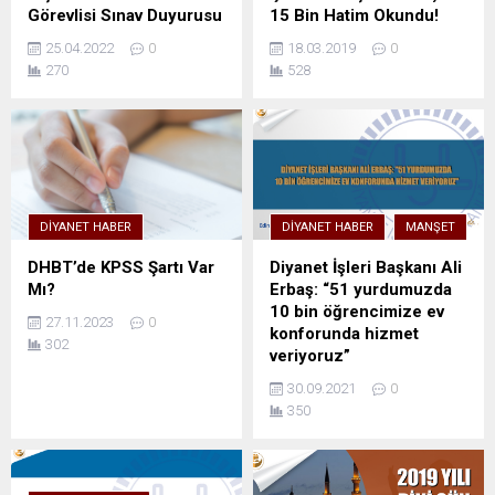
Görevlisi Sınav Duyurusu
15 Bin Hatim Okundu!
25.04.2022
0
18.03.2019
0
270
528
DIYANET HABER
DIYANET HABER
MANŞET
DHBT’de KPSS Şartı Var
Diyanet İşleri Başkanı Ali
Mı?
Erbaş: “51 yurdumuzda
10 bin öğrencimize ev
27.11.2023
0
konforunda hizmet
302
veriyoruz”
30.09.2021
0
350