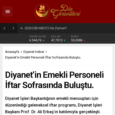
2026 DİB-MBSTS Ne Zaman?
GRAM ALTIN
DOLAR
EURO
6.544,76
47,7013
55,0086
Anasayfa
Diyanet Haber
Diyanet’in Emekli Personeli İftar Sofrasında Buluştu.
Diyanet’in Emekli Personeli
İftar Sofrasında Buluştu.
Diyanet İşleri Başkanlığının emekli mensupları için
düzenlediği geleneksel iftar programı, Diyanet İşleri
Başkanı Prof. Dr. Ali Erbaş’ın katılımıyla gerçekleşti.