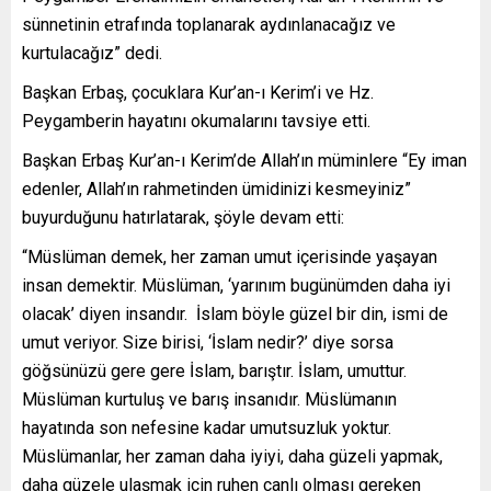
sünnetinin etrafında toplanarak aydınlanacağız ve
kurtulacağız” dedi.
Başkan Erbaş, çocuklara Kur’an-ı Kerim’i ve Hz.
Peygamberin hayatını okumalarını tavsiye etti.
Başkan Erbaş Kur’an-ı Kerim’de Allah’ın müminlere “Ey iman
edenler, Allah’ın rahmetinden ümidinizi kesmeyiniz”
buyurduğunu hatırlatarak, şöyle devam etti:
“Müslüman demek, her zaman umut içerisinde yaşayan
insan demektir. Müslüman, ‘yarınım bugünümden daha iyi
olacak’ diyen insandır. İslam böyle güzel bir din, ismi de
umut veriyor. Size birisi, ‘İslam nedir?’ diye sorsa
göğsünüzü gere gere İslam, barıştır. İslam, umuttur.
Müslüman kurtuluş ve barış insanıdır. Müslümanın
hayatında son nefesine kadar umutsuzluk yoktur.
Müslümanlar, her zaman daha iyiyi, daha güzeli yapmak,
daha güzele ulaşmak için ruhen canlı olması gereken