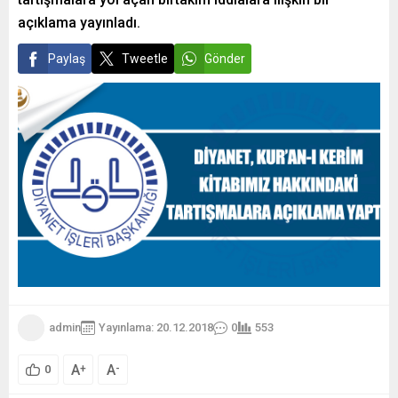
açıklama yayınladı.
Paylaş
Tweetle
Gönder
admin
Yayınlama: 20.12.2018
0
553
A
A
+
-
0