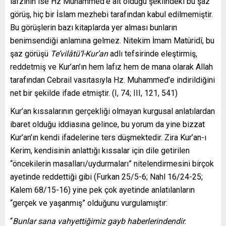
lafzının ise Hz Muhammed’e ait olduğu şeklindeki bu şaz
görüş, hiç bir İslam mezhebi tarafından kabul edilmemiştir.
Bu görüşlerin bazı kitaplarda yer alması bunların
benimsendiği anlamına gelmez. Nitekim İmam Matüridî, bu
şaz görüşü
Te’vilâtü’l-Kur’an
adlı tefsirinde eleştirmiş,
reddetmiş ve Kur’an’ın hem lafız hem de mana olarak Allah
tarafından Cebrail vasıtasıyla Hz. Muhammed’e indirildiğini
net bir şekilde ifade etmiştir. (I, 74; III, 121, 541)
Kur’an kıssalarının gerçekliği olmayan kurgusal anlatılardan
ibaret olduğu iddiasına gelince, bu yorum da yine bizzat
Kur’an’ın kendi ifadelerine ters düşmektedir. Zira Kur’an-ı
Kerim, kendisinin anlattığı kıssalar için dile getirilen
“öncekilerin masalları/uydurmaları” nitelendirmesini birçok
ayetinde reddettiği gibi (Furkan 25/5-6; Nahl 16/24-25;
Kalem 68/15-16) yine pek çok ayetinde anlatılanların
“gerçek ve yaşanmış” olduğunu vurgulamıştır:
“
Bunlar sana vahyettiğimiz gayb haberlerindendir.