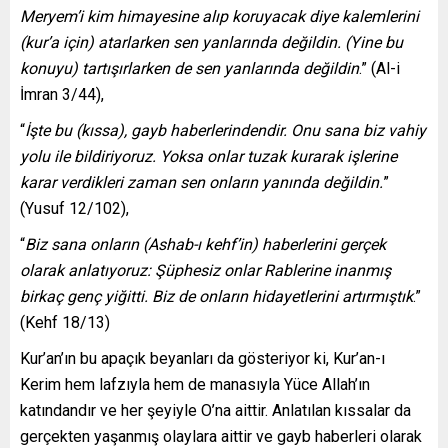
Meryem’i kim himayesine alıp koruyacak diye kalemlerini
(kur’a için) atarlarken sen yanlarında değildin. (Yine bu
konuyu) tartışırlarken de sen yanlarında değildin
.” (Al-i
İmran 3/44),
“
İşte bu (kıssa), gayb haberlerindendir. Onu sana biz vahiy
yolu ile bildiriyoruz. Yoksa onlar tuzak kurarak işlerine
karar verdikleri zaman sen onların yanında değildin.
”
(Yusuf 12/102),
“
Biz sana onların (Ashab-ı kehf’in) haberlerini gerçek
olarak anlatıyoruz: Şüphesiz onlar Rablerine inanmış
birkaç genç yiğitti. Biz de onların hidayetlerini artırmıştık
.”
(Kehf 18/13)
Kur’an’ın bu apaçık beyanları da gösteriyor ki, Kur’an-ı
Kerim hem lafzıyla hem de manasıyla Yüce Allah’ın
katındandır ve her şeyiyle O’na aittir. Anlatılan kıssalar da
gerçekten yaşanmış olaylara aittir ve gayb haberleri olarak