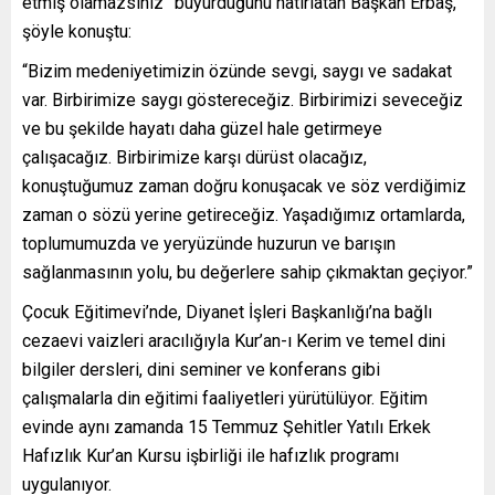
etmiş olamazsınız” buyurduğunu hatırlatan Başkan Erbaş,
şöyle konuştu:
“Bizim medeniyetimizin özünde sevgi, saygı ve sadakat
var. Birbirimize saygı göstereceğiz. Birbirimizi seveceğiz
ve bu şekilde hayatı daha güzel hale getirmeye
çalışacağız. Birbirimize karşı dürüst olacağız,
konuştuğumuz zaman doğru konuşacak ve söz verdiğimiz
zaman o sözü yerine getireceğiz. Yaşadığımız ortamlarda,
toplumumuzda ve yeryüzünde huzurun ve barışın
sağlanmasının yolu, bu değerlere sahip çıkmaktan geçiyor.”
Çocuk Eğitimevi’nde, Diyanet İşleri Başkanlığı’na bağlı
cezaevi vaizleri aracılığıyla Kur’an-ı Kerim ve temel dini
bilgiler dersleri, dini seminer ve konferans gibi
çalışmalarla din eğitimi faaliyetleri yürütülüyor. Eğitim
evinde aynı zamanda 15 Temmuz Şehitler Yatılı Erkek
Hafızlık Kur’an Kursu işbirliği ile hafızlık programı
uygulanıyor.