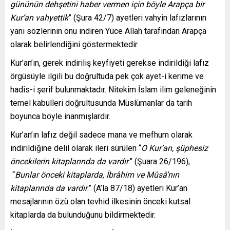
gününün dehşetini haber vermen için böyle Arapça bir
Kur’an vahyettik
” (Şura 42/7) ayetleri vahyin lafızlarının
yani sözlerinin onu indiren Yüce Allah tarafından Arapça
olarak belirlendiğini göstermektedir.
Kur’an’ın, gerek indiriliş keyfiyeti gerekse indirildiği lafız
örgüsüyle ilgili bu doğrultuda pek çok ayet-i kerime ve
hadis-i şerif bulunmaktadır. Nitekim İslam ilim geleneğinin
temel kabulleri doğrultusunda Müslümanlar da tarih
boyunca böyle inanmışlardır.
Kur’an’ın lafız değil sadece mana ve mefhum olarak
indirildiğine delil olarak ileri sürülen “
O Kur’an, şüphesiz
öncekilerin kitaplarında da vardır
.” (Şuara 26/196),
“
Bunlar önceki kitaplarda, İbrâhim ve Mûsâ’nın
kitaplarında da vardır
.” (A’la 87/18) ayetleri Kur’an
mesajlarının özü olan tevhid ilkesinin önceki kutsal
kitaplarda da bulunduğunu bildirmektedir.