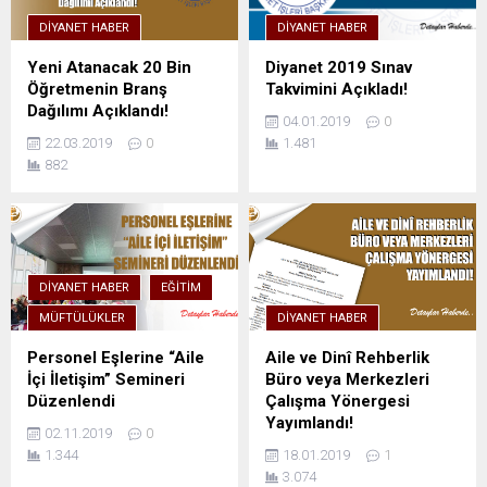
DIYANET HABER
DIYANET HABER
Yeni Atanacak 20 Bin
Diyanet 2019 Sınav
Öğretmenin Branş
Takvimini Açıkladı!
Dağılımı Açıklandı!
04.01.2019
0
22.03.2019
0
1.481
882
DIYANET HABER
EĞITIM
MÜFTÜLÜKLER
DIYANET HABER
Personel Eşlerine “Aile
Aile ve Dinî Rehberlik
İçi İletişim” Semineri
Büro veya Merkezleri
Düzenlendi
Çalışma Yönergesi
Yayımlandı!
02.11.2019
0
1.344
18.01.2019
1
3.074