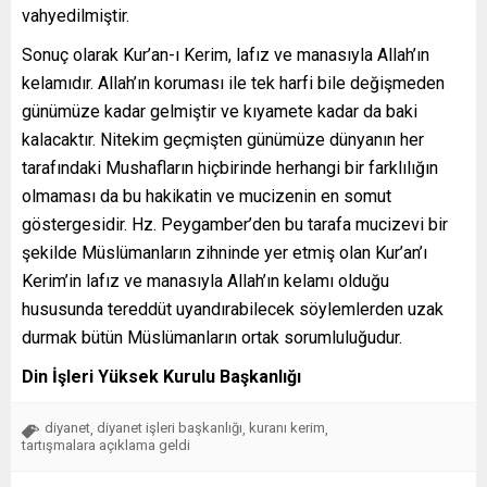
vahyedilmiştir.
Sonuç olarak Kur’an-ı Kerim, lafız ve manasıyla Allah’ın
kelamıdır. Allah’ın koruması ile tek harfi bile değişmeden
günümüze kadar gelmiştir ve kıyamete kadar da baki
kalacaktır. Nitekim geçmişten günümüze dünyanın her
tarafındaki Mushafların hiçbirinde herhangi bir farklılığın
olmaması da bu hakikatin ve mucizenin en somut
göstergesidir. Hz. Peygamber’den bu tarafa mucizevi bir
şekilde Müslümanların zihninde yer etmiş olan Kur’an’ı
Kerim’in lafız ve manasıyla Allah’ın kelamı olduğu
hususunda tereddüt uyandırabilecek söylemlerden uzak
durmak bütün Müslümanların ortak sorumluluğudur.
Din İşleri Yüksek Kurulu Başkanlığı
diyanet
diyanet işleri başkanlığı
kuranı kerim
,
,
,
tartışmalara açıklama geldi