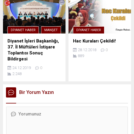
DIYANET HABER
MANŞET
DIYANET HABER
Diyanet İşleri Başkanlığı,
Hac Kuraları Çekildi!
37. İl Müftüleri İstişare
28.12.2018
0
Toplantısı Sonuç
889
Bildirgesi
24.12.2019
0
2.248
Bir Yorum Yazın