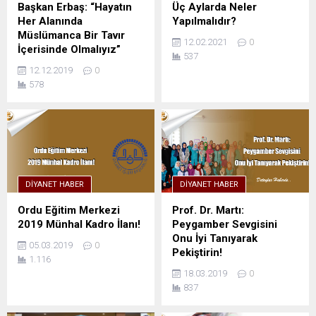
Başkan Erbaş: “Hayatın
Üç Aylarda Neler
Her Alanında
Yapılmalıdır?
Müslümanca Bir Tavır
12.02.2021
0
İçerisinde Olmalıyız”
537
12.12.2019
0
578
DIYANET HABER
DIYANET HABER
Ordu Eğitim Merkezi
Prof. Dr. Martı:
2019 Münhal Kadro İlanı!
Peygamber Sevgisini
Onu İyi Tanıyarak
05.03.2019
0
Pekiştirin!
1.116
18.03.2019
0
837