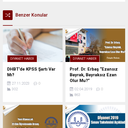
Benzer Konular
DIYANET HABER
DIYANET HABER
DHBT’de KPSS Şartı Var
Prof. Dr. Erbaş “Ezansız
Mı?
Bayrak, Bayraksız Ezan
Olur Mu?”
27.11.2023
0
302
02.04.2019
0
863