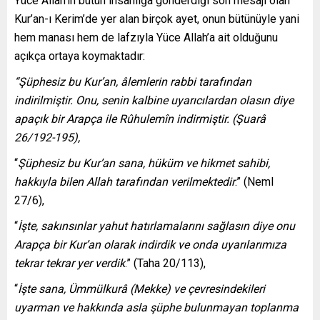
Yüce Allah’ın bütün insanlığa gönderdiği son mesajı olan
Kur’an-ı Kerim’de yer alan birçok ayet, onun bütünüyle yani
hem manası hem de lafzıyla Yüce Allah’a ait olduğunu
açıkça ortaya koymaktadır:
“Şüphesiz bu Kur’an, âlemlerin rabbi tarafından
indirilmiştir. Onu, senin kalbine uyarıcılardan olasın diye
apaçık bir Arapça ile Rûhulemîn indirmiştir. (Şuarâ
26/192-195),
“
Şüphesiz bu Kur’an sana, hüküm ve hikmet sahibi,
hakkıyla bilen Allah tarafından verilmektedir
.” (Neml
27/6),
“
İşte,
sakınsınlar yahut hatırlamalarını sağlasın diye onu
Arapça bir Kur’an olarak indirdik ve onda uyarılarımıza
tekrar tekrar yer verdik
.” (Taha 20/113),
“
İşte sana, Ümmülkurâ (Mekke) ve çevresindekileri
uyarman ve hakkında asla şüphe bulunmayan toplanma