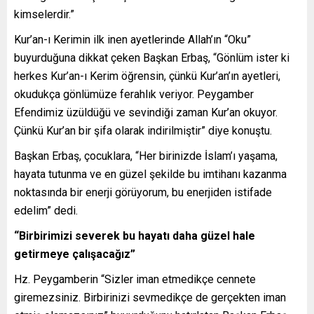
kimselerdir.”
Kur’an-ı Kerimin ilk inen ayetlerinde Allah’ın “Oku”
buyurduğuna dikkat çeken Başkan Erbaş, “Gönlüm ister ki
herkes Kur’an-ı Kerim öğrensin, çünkü Kur’an’ın ayetleri,
okudukça gönlümüze ferahlık veriyor. Peygamber
Efendimiz üzüldüğü ve sevindiği zaman Kur’an okuyor.
Çünkü Kur’an bir şifa olarak indirilmiştir” diye konuştu.
Başkan Erbaş, çocuklara, “Her birinizde İslam’ı yaşama,
hayata tutunma ve en güzel şekilde bu imtihanı kazanma
noktasında bir enerji görüyorum, bu enerjiden istifade
edelim” dedi.
“Birbirimizi severek bu hayatı daha güzel hale
getirmeye çalışacağız”
Hz. Peygamberin “Sizler iman etmedikçe cennete
giremezsiniz. Birbirinizi sevmedikçe de gerçekten iman