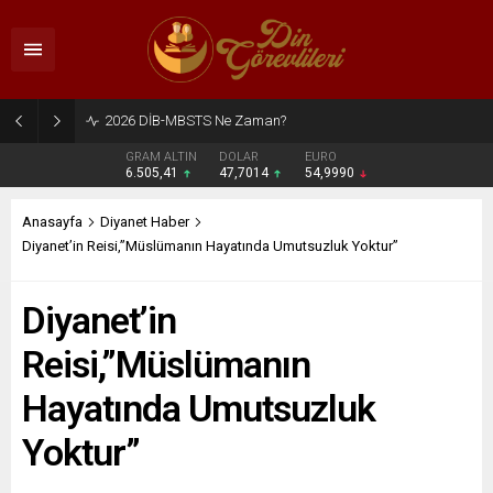
2026 DİB-MBSTS Ne Zaman?
GRAM ALTIN
DOLAR
EURO
6.505,41
47,7014
54,9990
Anasayfa
Diyanet Haber
Diyanet’in Reisi,”Müslümanın Hayatında Umutsuzluk Yoktur”
Diyanet’in
Reisi,”Müslümanın
Hayatında Umutsuzluk
Yoktur”