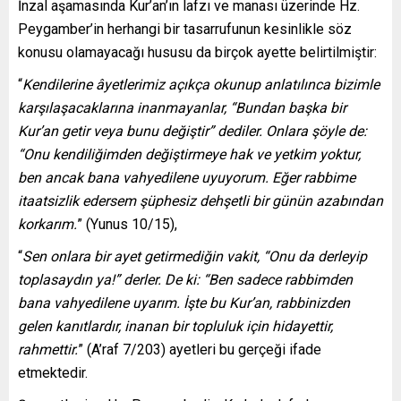
İnzal aşamasında Kur’an’ın lafzı ve manası üzerinde Hz.
Peygamber’in herhangi bir tasarrufunun kesinlikle söz
konusu olamayacağı hususu da birçok ayette belirtilmiştir:
“
Kendilerine âyetlerimiz açıkça okunup anlatılınca bizimle
karşılaşacaklarına inanmayanlar, “Bundan başka bir
Kur’an getir veya bunu değiştir” dediler. Onlara şöyle de:
“Onu kendiliğimden değiştirmeye hak ve yetkim yoktur,
ben ancak bana vahyedilene uyuyorum. Eğer rabbime
itaatsizlik edersem şüphesiz dehşetli bir günün azabından
korkarım.
” (Yunus 10/15),
“
Sen onlara bir ayet getirmediğin vakit, “Onu da derleyip
toplasaydın ya!” derler. De ki: “Ben sadece rabbimden
bana vahyedilene uyarım. İşte bu Kur’an, rabbinizden
gelen kanıtlardır, inanan bir topluluk için hidayettir,
rahmettir.
” (A’raf 7/203) ayetleri bu gerçeği ifade
etmektedir.