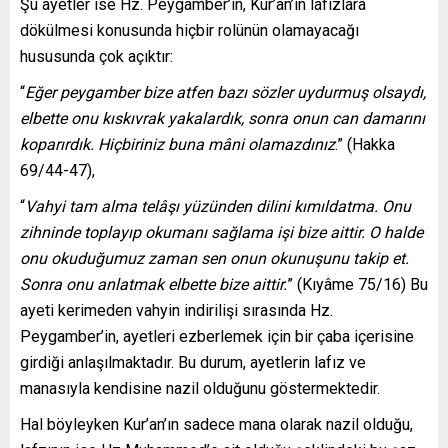
Şu ayetler ise Hz. Peygamber’in, Kur’an’ın lafızlara
dökülmesi konusunda hiçbir rolünün olamayacağı
hususunda çok açıktır:
“
Eğer peygamber bize atfen bazı sözler uydurmuş olsaydı,
elbette onu kıskıvrak yakalardık, sonra onun can damarını
koparırdık. Hiçbiriniz buna mâni olamazdınız
.” (Hakka
69/44-47),
“
Vahyi tam alma telâşı yüzünden dilini kımıldatma. Onu
zihninde toplayıp okumanı sağlama işi bize aittir. O halde
onu okuduğumuz zaman sen onun okunuşunu takip et.
Sonra onu anlatmak elbette bize aittir.
” (Kıyâme 75/16) Bu
ayeti kerimeden vahyin indirilişi sırasında Hz.
Peygamber’in, ayetleri ezberlemek için bir çaba içerisine
girdiği anlaşılmaktadır. Bu durum, ayetlerin lafız ve
manasıyla kendisine nazil olduğunu göstermektedir.
Hal böyleyken Kur’an’ın sadece mana olarak nazil olduğu,