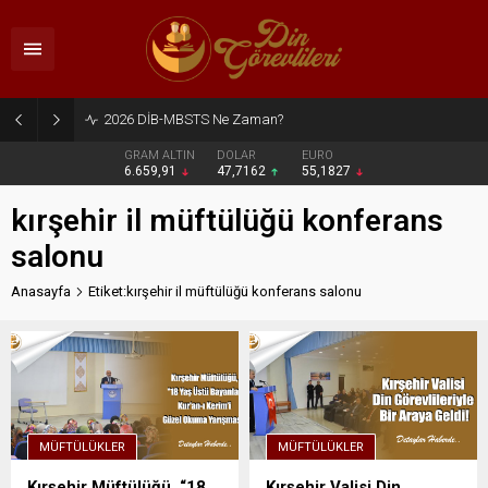
2026 DİB-MBSTS Ne Zaman?
GRAM ALTIN
DOLAR
EURO
6.659,91
47,7162
55,1827
kırşehir il müftülüğü konferans
salonu
Anasayfa
Etiket:kırşehir il müftülüğü konferans salonu
MÜFTÜLÜKLER
MÜFTÜLÜKLER
Kırşehir Müftülüğü, “18
Kırşehir Valisi Din