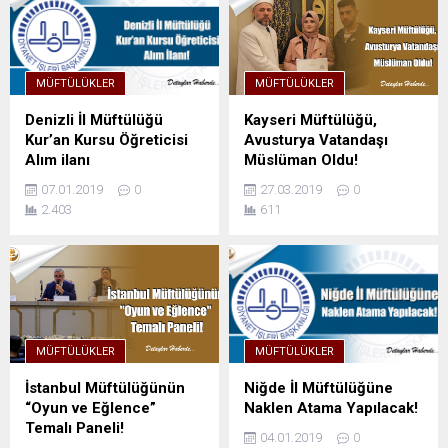
MÜFTÜLÜKLER
MÜFTÜLÜKLER
Denizli İl Müftülüğü
Kayseri Müftülüğü,
Kur’an Kursu Öğreticisi
Avusturya Vatandaşı
Alım ilanı
Müslüman Oldu!
07.01.2019
0
27.03.2019
0
2.403
611
MÜFTÜLÜKLER
MÜFTÜLÜKLER
İstanbul Müftülüğünün
Niğde İl Müftülüğüne
“Oyun ve Eğlence”
Naklen Atama Yapılacak!
Temalı Paneli!
04.01.2019
0