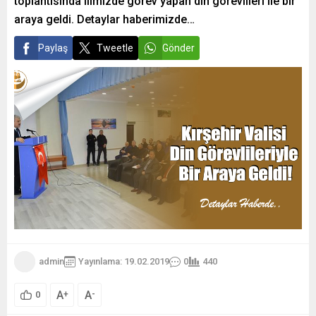
toplantısında ilimizde görev yapan din görevlileri ile bir
araya geldi. Detaylar haberimizde…
Paylaş
Tweetle
Gönder
admin
Yayınlama: 19.02.2019
0
440
A
A
+
-
0