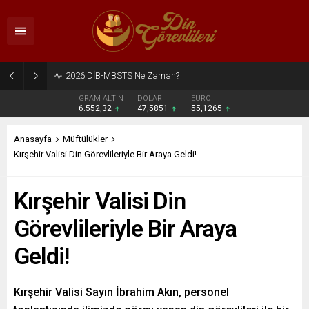
2026 DİB-MBSTS Ne Zaman?
GRAM ALTIN
DOLAR
EURO
6.552,32
47,5851
55,1265
Anasayfa
Müftülükler
Kırşehir Valisi Din Görevlileriyle Bir Araya Geldi!
Kırşehir Valisi Din
Görevlileriyle Bir Araya
Geldi!
Kırşehir Valisi Sayın İbrahim Akın, personel