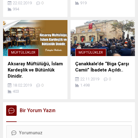
22.02.2019
0
919
994
MÜFTÜLÜKLER
MÜFTÜLÜKLER
Aksaray Müftülüğü, İslam
Çanakkale’de “Biga Çarşı
Kardeşlik ve Bütünlük
Camii” İbadete Açıldı..
Dinidir.
22.11.2019
0
18.02.2019
0
1.498
403
Bir Yorum Yazın