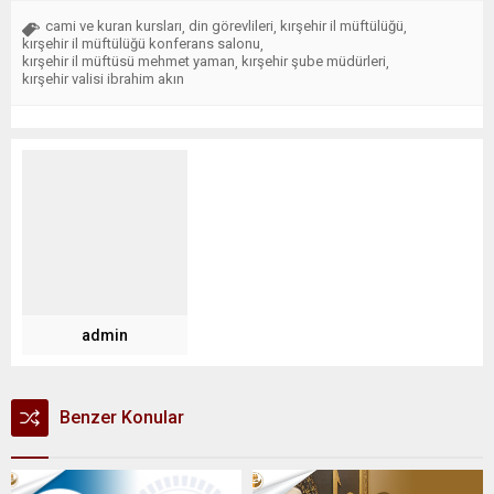
cami ve kuran kursları
din görevlileri
kırşehir il müftülüğü
,
,
,
kırşehir il müftülüğü konferans salonu
,
kırşehir il müftüsü mehmet yaman
kırşehir şube müdürleri
,
,
kırşehir valisi ibrahim akın
admin
Benzer Konular