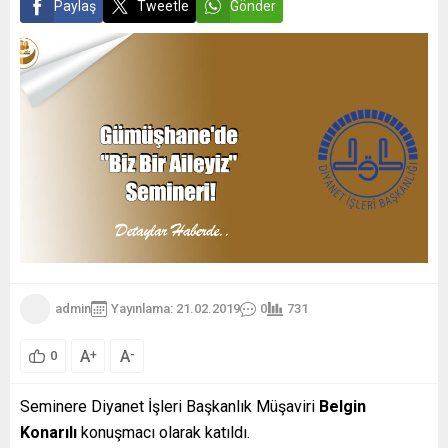
Paylaş
Tweetle
Gönder
admin
Yayınlama: 21.02.2019
0
731
A
A
+
-
0
Seminere Diyanet İşleri Başkanlık Müşaviri
Belgin
Konarılı
konuşmacı olarak katıldı.