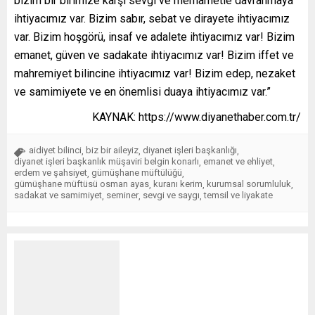
bizim bir birimize karşı sevgi ve merhametle davranmaya
ihtiyacımız var. Bizim sabır, sebat ve dirayete ihtiyacımız
var. Bizim hoşgörü, insaf ve adalete ihtiyacımız var! Bizim
emanet, güven ve sadakate ihtiyacımız var! Bizim iffet ve
mahremiyet bilincine ihtiyacımız var! Bizim edep, nezaket
ve samimiyete ve en önemlisi duaya ihtiyacımız var.”
KAYNAK: https://www.diyanethaber.com.tr/
aidiyet bilinci
biz bir aileyiz
diyanet işleri başkanlığı
,
,
,
diyanet işleri başkanlık müşaviri belgin konarlı
emanet ve ehliyet
,
,
erdem ve şahsiyet
gümüşhane müftülüğü
,
,
gümüşhane müftüsü osman ayas
kuranı kerim
kurumsal sorumluluk
,
,
,
sadakat ve samimiyet
seminer
sevgi ve saygı
temsil ve liyakate
,
,
,