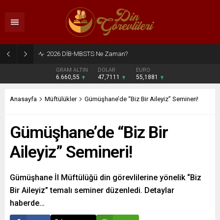
2026 DİB-MBSTS Ne Zaman?
GRAM ALTIN
DOLAR
EURO
6.660,55
47,7111
55,1881
Anasayfa
Müftülükler
Gümüşhane’de “Biz Bir Aileyiz” Semineri!
Gümüşhane’de “Biz Bir
Aileyiz” Semineri!
Gümüşhane İl Müftülüğü din görevlilerine yönelik “Biz
Bir Aileyiz” temalı seminer düzenledi. Detaylar
haberde…