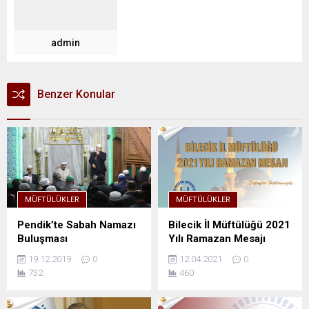
admin
Benzer Konular
MÜFTÜLÜKLER
MÜFTÜLÜKLER
Pendik’te Sabah Namazı
Bilecik İl Müftülüğü 2021
Buluşması
Yılı Ramazan Mesajı
19.12.2019
0
12.04.2021
0
732
460