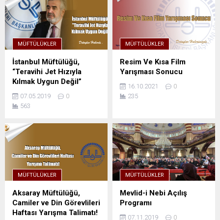
MÜFTÜLÜKLER
MÜFTÜLÜKLER
İstanbul Müftülüğü,
Resim Ve Kısa Film
“Teravihi Jet Hızıyla
Yarışması Sonucu
Kılmak Uygun Değil”
16.10.2021
0
07.05.2019
0
235
563
MÜFTÜLÜKLER
MÜFTÜLÜKLER
Aksaray Müftülüğü,
Mevlid-i Nebi Açılış
Camiler ve Din Görevlileri
Programı
Haftası Yarışma Talimatı!
07.11.2019
0