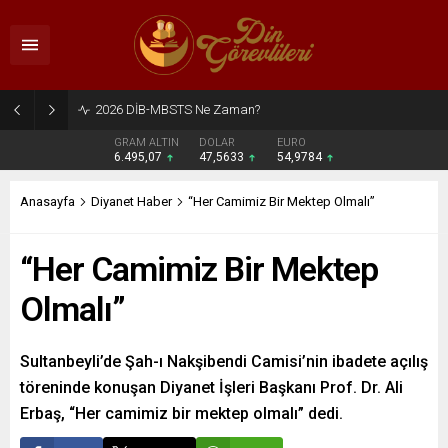
2026 DİB-MBSTS Ne Zaman?
GRAM ALTIN
DOLAR
EURO
6.495,07
47,5633
54,9784
Anasayfa
Diyanet Haber
“Her Camimiz Bir Mektep Olmalı”
“Her Camimiz Bir Mektep
Olmalı”
Sultanbeyli’de Şah-ı Nakşibendi Camisi’nin ibadete açılış
töreninde konuşan Diyanet İşleri Başkanı Prof. Dr. Ali
Erbaş, “Her camimiz bir mektep olmalı” dedi.