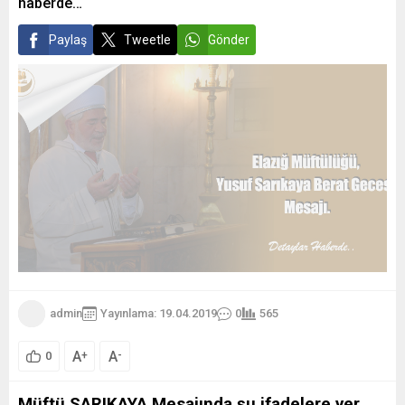
haberde…
Paylaş
Tweetle
Gönder
admin
Yayınlama: 19.04.2019
0
565
A
A
+
-
0
Müftü SARIKAYA Mesajında şu ifadelere yer