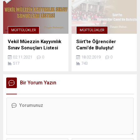
MÜFTÜLÜKLER
MÜFTÜLÜKLER
Vekil Müezzin Kayyımlık
Siirt’te Öğrenciler
Sınav Sonuçları Listesi
Cami’de Buluştu!
02.11.2021
0
18.02.2019
0
517
743
Bir Yorum Yazın