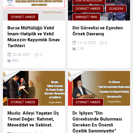
DIN GÖREVLILERI
DIYANET HABER
GÜNDEM
DIYANET HABER
MANŞET YANI
Bursa Müftülüğü Vekil
Din Görevlisi ve Eşinden
İmam-Hatiplik ve Vekil
Örnek Davranış
Müezzin-Kayyımlık Sınav
14.12.2022
0
Tarihleri
118
22.06.2021
0
845
DIYANET HABER
DIYANET HABER
Muslu: Aileyi Yaşatan Üç
Dr. İşliyen “Din
Temel Değer: Rahmet,
Görevlisinde Bulunması
Meveddet ve Sekînet.
Gereken En Önemli
Özellik Samimiyettir”