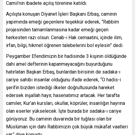
Camii’nin ibadete açılış törenine katıldı.
Açılışta konuşan Diyanet İşleri Başkanı Erbaş, caminin
yapımında emeği geçenlere teşekkür ederek, “Rabbim
projesinden tamamlanmasına kadar emeği geçen
herkesten razı olsun. Cenab-ı Hak cemaatini, içinde ilim,
irfan, bilgi, hikmet öğrenen talebelerini bol eylesin” dedi.
Peygamber Efendimizin bir hadisinde 3 kişinin öldüğünde
dahi amel defterinin kapanmayacağını buyurduğunu
hatırlatan Başkan Erbaş, bunlardan birisinin de sadaka-ı
cariye sahibi insanlar olduğunu ifade ederek, “O hadis-i
şerifin bizden istediği ilkeler doğrultusunda hareket
edersek inşallah hayır, hasenatımız artacak. Her tarafta
camiler, Kur’an kursları, okullar, köprüler, insanlığın hayrına
olan eserler yükselecek. İşte burada bir sadaka-ı cariye
görüyoruz. Bu caminin duvarında bir tuğlası olan bir
Müslüman için dahi Rabbimizin çok büyük mükafat vaatleri
var.” diye konuştu.