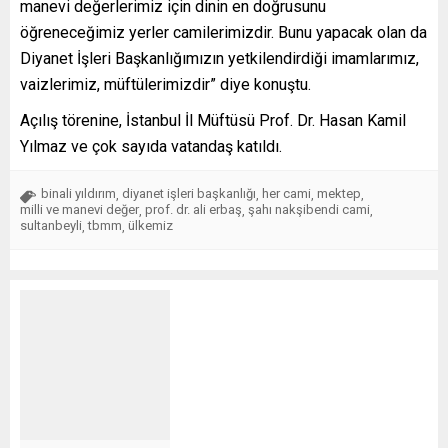
manevi değerlerimiz için dinin en doğrusunu
öğreneceğimiz yerler camilerimizdir. Bunu yapacak olan da
Diyanet İşleri Başkanlığımızın yetkilendirdiği imamlarımız,
vaizlerimiz, müftülerimizdir” diye konuştu.
Açılış törenine, İstanbul İl Müftüsü Prof. Dr. Hasan Kamil
Yılmaz ve çok sayıda vatandaş katıldı.
binali yıldırım
diyanet işleri başkanlığı
her cami
mektep
,
,
,
,
milli ve manevi değer
prof. dr. ali erbaş
şahı nakşibendi cami
,
,
,
sultanbeyli
tbmm
ülkemiz
,
,