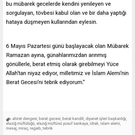
bu mübarek gecelerde kendini yenileyen ve
sorgulayan, tövbesi kabul olan ve bir daha yaptığı
hataya düşmeyen kullarından eylesin.
6 Mayıs Pazartesi günü başlayacak olan Mübarek
Ramazan ayına, günahlarımızdan arınmış
gönüllerle, berat etmiş olarak girebilmeyi Yüce
Allah’tan niyaz ediyor, milletimiz ve İslam Alemi’nin
Berat Gecesi’ni tebrik ediyorum.”
ahiret dengesi
berat gecesi
berat kandili
diyanet işleri başkanlığı
,
,
,
,
elazığ müftülüğü
elazığ müftüsü yusuf sarıkaya
idrak
islam alemi
,
,
,
,
mesaj
miraç
regaib
tebrik
,
,
,