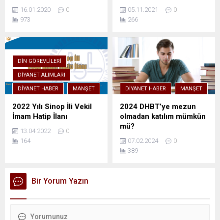
16.01.2020
0
05.11.2021
0
973
266
DIN GÖREVLILERI
DIYANET ALIMLARI
DIYANET HABER
MANŞET
DIYANET HABER
MANŞET
2022 Yılı Sinop İli Vekil
2024 DHBT’ye mezun
İmam Hatip İlanı
olmadan katılım mümkün
mü?
13.04.2022
0
164
07.02.2024
0
389
Bir Yorum Yazın