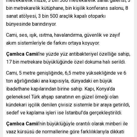
metrekarelik müze, 3 bin 500 metrekarelik sanat galerisi, 3
bin metrekarelik kütüphane, bin kişilik konferans salonu, 8
sanat atölyesi, 3 bin 500 araçlık kapalı otoparkı
bünyesinde barındırıyor.
Cami, ses, ışık, ısıtma, havalandırma, güvenlik ve zayıf
akım sistemleriyle de farkını ortaya koyuyor.
Çamlıca Camii
‘ne yüzde yüz antibakteriyel özelliğe sahip,
17 bin metrekare büyüklüğünde özel dokuma halı serildi.
Cami, 5 metre genişliğinde, 6,5 metre yüksekliğinde ve 6
ton ağırlığındaki ana kapısıyla, dünyadaki en büyük
ibadethane kapılarından birine sahip. Kapı, Konya’da
geleneksel Türk ahşap sanatının en güzel örneği olan
kündekari işçilik denilen çivisiz sistemle bir araya getirildi,
sedef ve kaplama işleri ise İstanbul’da gerçekleştirildi.
Çamlıca Camii
‘nin büyüklüğüyle orantılı olarak minberi ile
vaaz kürsüsü de normallerine göre farklılıklarıyla dikkati