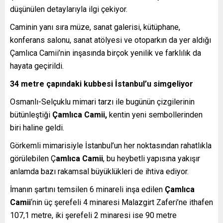
düşünülen detaylarıyla ilgi çekiyor.
Caminin yanı sıra müze, sanat galerisi, kütüphane,
konferans salonu, sanat atölyesi ve otoparkın da yer aldığı
Çamlıca Camii’nin inşasında birçok yenilik ve farklılık da
hayata geçirildi.
34 metre çapındaki kubbesi İstanbul’u simgeliyor
Osmanlı-Selçuklu mimari tarzı ile bugünün çizgilerinin
bütünleştiği
Çamlıca Camii,
kentin yeni sembollerinden
biri haline geldi.
Görkemli mimarisiyle İstanbul’un her noktasından rahatlıkla
görülebilen Ç
amlıca Camii
, bu heybetli yapısına yakışır
anlamda bazı rakamsal büyüklükleri de ihtiva ediyor.
İmanın şartını temsilen 6 minareli inşa edilen
Çamlıca
Camii
‘nin üç şerefeli 4 minaresi Malazgirt Zaferi’ne ithafen
107,1 metre, iki şerefeli 2 minaresi ise 90 metre