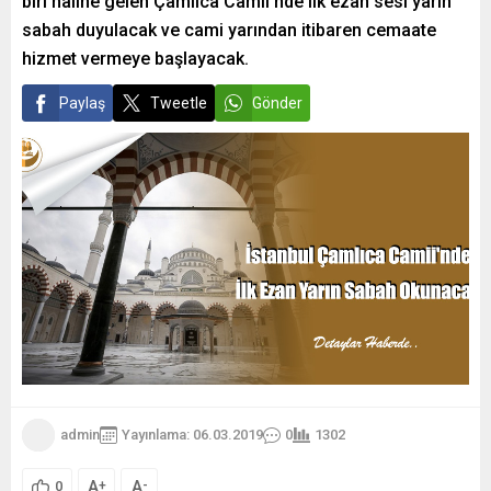
biri haline gelen Çamlıca Camii’nde ilk ezan sesi yarın
sabah duyulacak ve cami yarından itibaren cemaate
hizmet vermeye başlayacak.
Paylaş
Tweetle
Gönder
admin
Yayınlama: 06.03.2019
0
1302
A
A
+
-
0