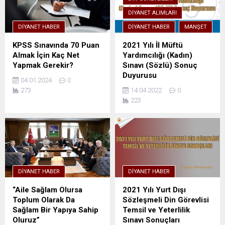
DIYANET ALIMLARI
DIYANET HABER
DIYANET HABER
MANŞET
KPSS Sınavında 70 Puan
2021 Yılı İl Müftü
Almak İçin Kaç Net
Yardımcılığı (Kadın)
Yapmak Gerekir?
Sınavı (Sözlü) Sonuç
Duyurusu
04.01.2024
0
273
14.04.2022
0
223
DIYANET HABER
DIYANET HABER
“Aile Sağlam Olursa
2021 Yılı Yurt Dışı
Toplum Olarak Da
Sözleşmeli Din Görevlisi
Sağlam Bir Yapıya Sahip
Temsil ve Yeterlilik
Oluruz”
Sınavı Sonuçları