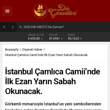
2026 DİB-MBSTS Ne Zaman?
GRAM ALTIN
DOLAR
EURO
6.655,83
47,6961
55,1622
Anasayfa
Diyanet Haber
İstanbul Çamlıca Camii’nde İlk Ezan Yarın Sabah Okunacak.
İstanbul Çamlıca Camii’nde
İlk Ezan Yarın Sabah
Okunacak.
Görkemli mimarisiyle İstanbul’un yeni sembollerinden