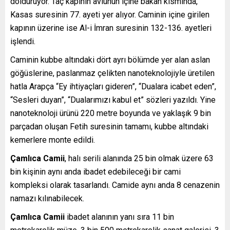
dolduruyor. Taç kapının avlunun içine bakan kısmında,
Kasas suresinin 77. ayeti yer alıyor. Caminin içine girilen
kapının üzerine ise Al-i İmran suresinin 132-136. ayetleri
işlendi.
Caminin kubbe altındaki dört ayrı bölümde yer alan aslan
göğüslerine, paslanmaz çelikten nanoteknolojiyle üretilen
hatla Arapça “Ey ihtiyaçları gideren”, “Dualara icabet eden”,
“Sesleri duyan”, “Dualarımızı kabul et” sözleri yazıldı. Yine
nanoteknoloji ürünü 220 metre boyunda ve yaklaşık 9 bin
parçadan oluşan Fetih suresinin tamamı, kubbe altındaki
kemerlere monte edildi.
Çamlıca Camii
, halı serili alanında 25 bin olmak üzere 63
bin kişinin aynı anda ibadet edebileceği bir cami
kompleksi olarak tasarlandı. Camide aynı anda 8 cenazenin
namazı kılınabilecek.
Çamlıca Camii
ibadet alanının yanı sıra 11 bin