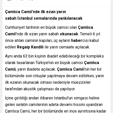
Çamlıca
Camii
’nde
ilk
ezan
yarın
sabah
İstanbul
semalarında yankılanacak
Cumhuriyet tarihinin en büyük camisi olan
Çamlıca
Camii’
nde ilk ezan yarın sabah
okunacak
. Temeli 6 yıl
önce atılan caminin kapıları, üç ayların
haber
cisi kabul
edilen
Regaip Kandili
ile yarın cemaate açılacak.
Aynı anda 63 bin kişinin ibadet edebileceği bir kompleks
olarak tasarlanan Türkiye’nin en büyük camisi
Çamlıca
Camii
, yarın ibadete açılacak.
Çamlıca Camii
‘nin her bir
bölümünde son rötuşlar yapılmaya devam edilirken, yarın
ilk ezanın okunacak olması nedeniyle müezzinler
tarafından akustik çalışması da yapılıyor.
İçine girildiği andan itibaren İstanbul’un simgesi haline
gelen selatin camilerinin adeta devamı hissini uyandıran
Çamlıca Camii, her bir bölümünde en ince ayrıntısına kadar