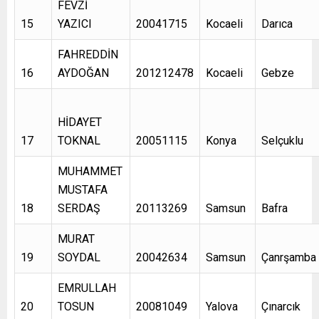
FEVZİ
15
YAZICI
20041715
Kocaeli
Darıca
FAHREDDİN
16
AYDOĞAN
201212478
Kocaeli
Gebze
HİDAYET
17
TOKNAL
20051115
Konya
Selçuklu
MUHAMMET
MUSTAFA
18
SERDAŞ
20113269
Samsun
Bafra
MURAT
19
SOYDAL
20042634
Samsun
Çanrşamba
EMRULLAH
20
TOSUN
20081049
Yalova
Çınarcık