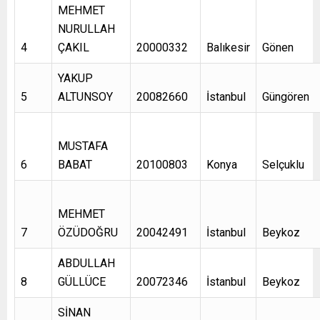
MEHMET
NURULLAH
4
ÇAKIL
20000332
Balıkesir
Gönen
YAKUP
5
ALTUNSOY
20082660
İstanbul
Güngören
MUSTAFA
6
BABAT
20100803
Konya
Selçuklu
MEHMET
7
ÖZÜDOĞRU
20042491
İstanbul
Beykoz
ABDULLAH
8
GÜLLÜCE
20072346
İstanbul
Beykoz
SİNAN