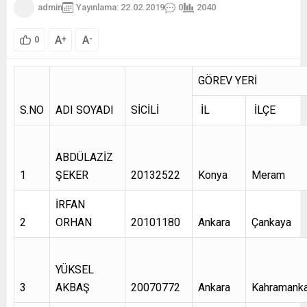
admin
Yayınlama: 22.02.2019
0
2040
A
A
+
-
0
GÖREV YERİ
S.NO
ADI SOYADI
SİCİLİ
İL
İLÇE
ABDÜLAZİZ
1
ŞEKER
20132522
Konya
Meram
İRFAN
2
ORHAN
20101180
Ankara
Çankaya
YÜKSEL
3
AKBAŞ
20070772
Ankara
Kahramank