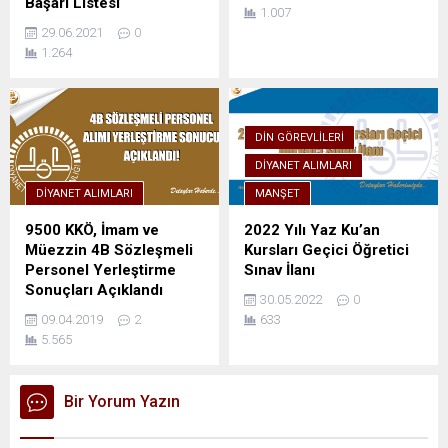
Başarı Listesi
1.007
29.06.2021
0
1.264
DIN GÖREVLILERI
DIYANET ALIMLARI
DIYANET ALIMLARI
MANŞET
9500 KKÖ, İmam ve
2022 Yılı Yaz Ku’an
Müezzin 4B Sözleşmeli
Kursları Geçici Öğretici
Personel Yerleştirme
Sınav İlanı
Sonuçları Açıklandı
30.05.2022
0
09.04.2019
2
633
5.565
Bir Yorum Yazın