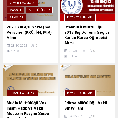
DIYANET ALIMLARI
MANŞET
MÜFTÜLÜKLER
SINAVLAR
DIYANET ALIMLARI
2021 Yılı 4/B Sözleşmeli
İstanbul İl Müftülüğü
Personel (KKÖ, İ-H, M,K)
2018 Kış Dönemi Geçici
Alımı
Kur’an Kursu Öğreticisi
Alımı
28.10.2021
0
4.645
28.08.2018
0
1.314
DIYANET ALIMLARI
DIYANET ALIMLARI
Muğla Müftülüğü Vekil
Edirne Müftülüğü Vekil
İmam Hatip ve Vekil
Sınav İlanı
Müezzin Kayyım Sınavı
14.06.2021
0