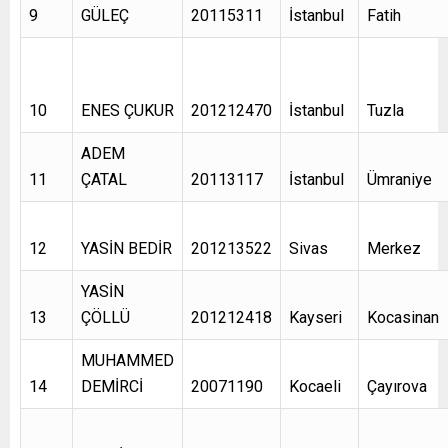
9
GÜLEÇ
20115311
İstanbul
Fatih
10
ENES ÇUKUR
201212470
İstanbul
Tuzla
ADEM
11
ÇATAL
20113117
İstanbul
Ümraniye
12
YASİN BEDİR
201213522
Sivas
Merkez
YASİN
13
ÇÖLLÜ
201212418
Kayseri
Kocasinan
MUHAMMED
14
DEMİRCİ
20071190
Kocaeli
Çayırova