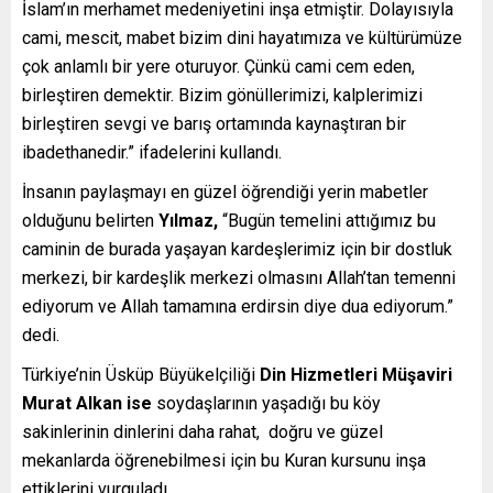
İslam’ın merhamet medeniyetini inşa etmiştir. Dolayısıyla
cami, mescit, mabet bizim dini hayatımıza ve kültürümüze
çok anlamlı bir yere oturuyor. Çünkü cami cem eden,
birleştiren demektir. Bizim gönüllerimizi, kalplerimizi
birleştiren sevgi ve barış ortamında kaynaştıran bir
ibadethanedir.” ifadelerini kullandı.
İnsanın paylaşmayı en güzel öğrendiği yerin mabetler
olduğunu belirten
Yılmaz,
“Bugün temelini attığımız bu
caminin de burada yaşayan kardeşlerimiz için bir dostluk
merkezi, bir kardeşlik merkezi olmasını Allah’tan temenni
ediyorum ve Allah tamamına erdirsin diye dua ediyorum.”
dedi.
Türkiye’nin Üsküp Büyükelçiliği
Din Hizmetleri Müşaviri
Murat Alkan ise
soydaşlarının yaşadığı bu köy
sakinlerinin dinlerini daha rahat, doğru ve güzel
mekanlarda öğrenebilmesi için bu Kuran kursunu inşa
ettiklerini vurguladı.