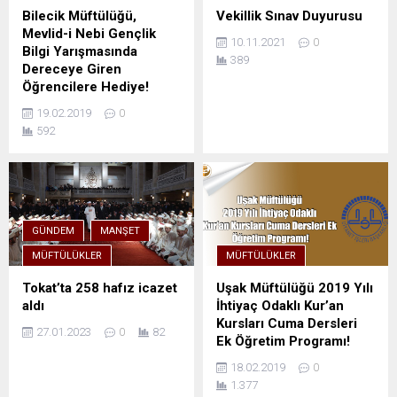
Bilecik Müftülüğü,
Vekillik Sınav Duyurusu
Mevlid-i Nebi Gençlik
10.11.2021
0
Bilgi Yarışmasında
389
Dereceye Giren
Öğrencilere Hediye!
19.02.2019
0
592
GÜNDEM
MANŞET
MÜFTÜLÜKLER
MÜFTÜLÜKLER
Tokat’ta 258 hafız icazet
Uşak Müftülüğü 2019 Yılı
aldı
İhtiyaç Odaklı Kur’an
Kursları Cuma Dersleri
27.01.2023
0
82
Ek Öğretim Programı!
18.02.2019
0
1.377