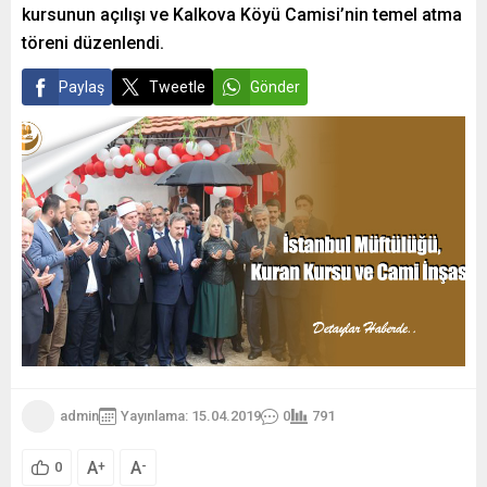
kursunun açılışı ve Kalkova Köyü Camisi’nin temel atma
töreni düzenlendi.
Paylaş
Tweetle
Gönder
admin
Yayınlama: 15.04.2019
0
791
A
A
+
-
0