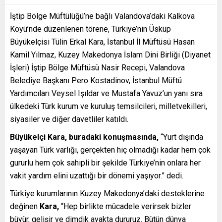
İştip Bölge Müftülüğü’ne bağlı Valandova’daki Kalkova
Köyü’nde düzenlenen törene, Türkiye’nin Üsküp
Büyükelçisi Tülin Erkal Kara, İstanbul İl Müftüsü Hasan
Kamil Yılmaz, Kuzey Makedonya İslam Dini Birliği (Diyanet
İşleri) İştip Bölge Müftüsü Nasir Recepi, Valandova
Belediye Başkanı Pero Kostadinov, İstanbul Müftü
Yardımcıları Veysel Işıldar ve Mustafa Yavuz’un yanı sıra
ülkedeki Türk kurum ve kuruluş temsilcileri, milletvekilleri,
siyasiler ve diğer davetliler katıldı.
Büyükelçi Kara, buradaki konuşmasında,
“Yurt dışında
yaşayan Türk varlığı, gerçekten hiç olmadığı kadar hem çok
gururlu hem çok sahipli bir şekilde Türkiye’nin onlara her
vakit yardım elini uzattığı bir dönemi yaşıyor.” dedi.
Türkiye kurumlarının Kuzey Makedonya’daki desteklerine
değinen
Kara,
“Hep birlikte mücadele verirsek bizler
büyür, gelişir ve dimdik ayakta dururuz. Bütün dünya