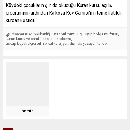
Köydeki çocukların şiir de okuduğu Kuran kursu açılış
programının ardından Kalkova Köy Camisi’nin temeli atıldı,
kurban kesildi.
diyanet işleri başkanlığı
istanbul müftülüğü
iştip bölge müftüsü
,
,
,
kuran kursu ve cami inşası
makedonya
,
,
üsküp büyükelçisi tülin erkal kara
yurt dışında yaşayan türkler
,
admin