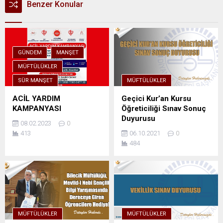
Benzer Konular
GÜNDEM
MANŞET
MÜFTÜLÜKLER
SÜR MANŞET
MÜFTÜLÜKLER
ACİL YARDIM
Geçici Kur’an Kursu
KAMPANYASI
Öğreticiliği Sınav Sonuç
Duyurusu
08.02.2023
0
413
06.10.2021
0
484
MÜFTÜLÜKLER
MÜFTÜLÜKLER