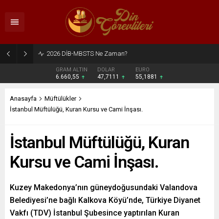
2026 DİB-MBSTS Ne Zaman?
GRAM ALTIN
DOLAR
EURO
6.660,55
47,7111
55,1881
Anasayfa
Müftülükler
İstanbul Müftülüğü, Kuran Kursu ve Cami İnşası.
İstanbul Müftülüğü, Kuran
Kursu ve Cami İnşası.
Kuzey Makedonya’nın güneydoğusundaki Valandova
Belediyesi’ne bağlı Kalkova Köyü’nde, Türkiye Diyanet
Vakfı (TDV) İstanbul Şubesince yaptırılan Kuran