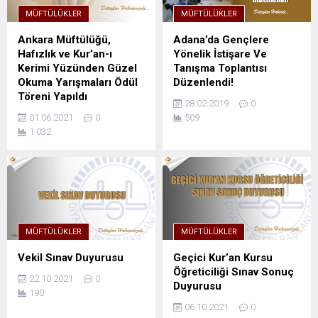
MÜFTÜLÜKLER
MÜFTÜLÜKLER
Ankara Müftülüğü,
Adana’da Gençlere
Hafızlık ve Kur’an-ı
Yönelik İstişare Ve
Kerimi Yüzünden Güzel
Tanışma Toplantısı
Okuma Yarışmaları Ödül
Düzenlendi!
Töreni Yapıldı
28.02.2019
0
01.06.2021
0
509
1.032
MÜFTÜLÜKLER
MÜFTÜLÜKLER
Vekil Sınav Duyurusu
Geçici Kur’an Kursu
Öğreticiliği Sınav Sonuç
22.10.2021
0
Duyurusu
190
06.10.2021
0