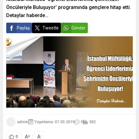
Öncüleriyle Buluşuyor’ programında gençlere hitap etti.
Detaylar haberde…
Paylaş
Tweetle
Gönder
admin
Yayınlama: 07.03.2019
0
382
A
A
+
-
0