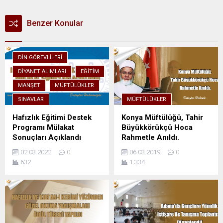
Benzer Konular
DIN GÖREVLILERI
DIYANET ALIMLARI
EĞITIM
MANŞET
MÜFTÜLÜKLER
SINAVLAR
MÜFTÜLÜKLER
Hafızlık Eğitimi Destek
Konya Müftülüğü, Tahir
Programı Mülakat
Büyükkörükçü Hoca
Sonuçları Açıklandı
Rahmetle Anıldı.
02.03.2022
0
06.03.2019
0
632
1.334