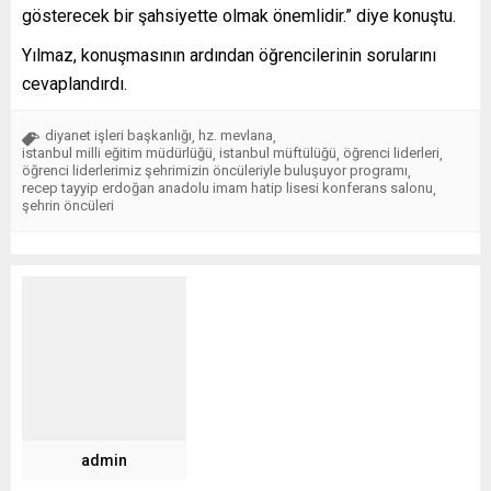
gösterecek bir şahsiyette olmak önemlidir.” diye konuştu.
Yılmaz, konuşmasının ardından öğrencilerinin sorularını
cevaplandırdı.
diyanet işleri başkanlığı
hz. mevlana
,
,
istanbul milli eğitim müdürlüğü
istanbul müftülüğü
öğrenci liderleri
,
,
,
öğrenci liderlerimiz şehrimizin öncüleriyle buluşuyor programı
,
recep tayyip erdoğan anadolu imam hatip lisesi konferans salonu
,
şehrin öncüleri
admin