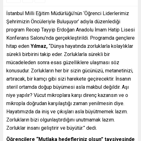
İstanbul Milli Eğitim Müdürlüğü’nün ‘Öğrenci Liderlerimiz
Şehrimizin Öncüleriyle Buluşuyor’ adıyla düzenlediği
program Recep Tayyip Erdoğan Anadolu İmam Hatip Lisesi
Konferans Salonu’nda gerçekleştirildi. Programda gençlere
hitap eden
Yılmaz,
“Dünya hayatında zorluklarla kolaylıklar
sürekli birbirini takip eder. Zorluklarla sürekli bir
mücadeleden sonra esas güzelliklere ulaşması söz
konusudur. Zorlukların her bir sizin gücünüzü, metanetinizi,
artıracak, bir kamçı gibi sizi harekete geçirecektir. İnsanın
steril ortamda doğup büyümesi asla makbul değildir. Aşı
niye yapılır? Vücut mikroplara karşı direnç kazansın ve o
mikropla doğrudan karşılaştığı zaman yenilmesin diye.
Hayatımızda da iniş ve çıkışları asla büyütmemek lazım.
Zorlukların bizi olgunlaştırdığını unutmamak lazım.
Zorluklar insanı geliştirir ve büyütür.” dedi.
Öğrencilere “Mutlaka hedefleriniz olsun” tavsiyesinde