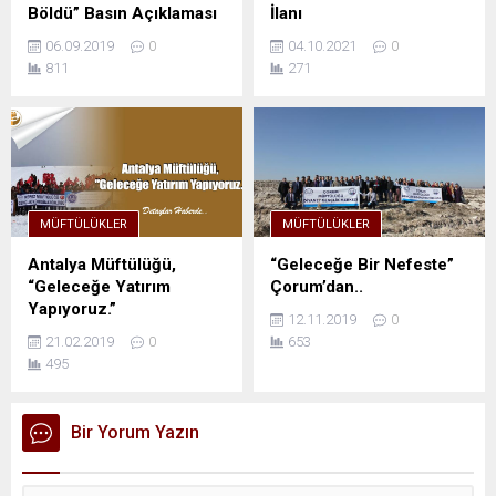
Böldü” Basın Açıklaması
İlanı
06.09.2019
0
04.10.2021
0
811
271
MÜFTÜLÜKLER
MÜFTÜLÜKLER
Antalya Müftülüğü,
“Geleceğe Bir Nefeste”
“Geleceğe Yatırım
Çorum’dan..
Yapıyoruz.”
12.11.2019
0
21.02.2019
0
653
495
Bir Yorum Yazın