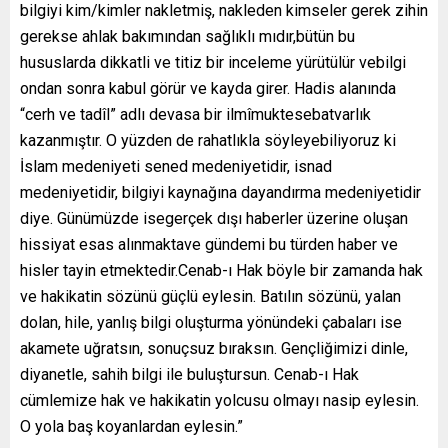
bilgiyi kim/kimler nakletmiş, nakleden kimseler gerek zihin
gerekse ahlak bakımından sağlıklı mıdır,bütün bu
hususlarda dikkatli ve titiz bir inceleme yürütülür vebilgi
ondan sonra kabul görür ve kayda girer. Hadis alanında
“cerh ve tadîl” adlı devasa bir ilmîmuktesebatvarlık
kazanmıştır. O yüzden de rahatlıkla söyleyebiliyoruz ki
İslam medeniyeti sened medeniyetidir, isnad
medeniyetidir, bilgiyi kaynağına dayandırma medeniyetidir
diye. Günümüzde isegerçek dışı haberler üzerine oluşan
hissiyat esas alınmaktave gündemi bu türden haber ve
hisler tayin etmektedir.Cenab-ı Hak böyle bir zamanda hak
ve hakikatin sözünü güçlü eylesin. Batılın sözünü, yalan
dolan, hile, yanlış bilgi oluşturma yönündeki çabaları ise
akamete uğratsın, sonuçsuz bıraksın. Gençliğimizi dinle,
diyanetle, sahih bilgi ile buluştursun. Cenab-ı Hak
cümlemize hak ve hakikatin yolcusu olmayı nasip eylesin.
O yola baş koyanlardan eylesin.”