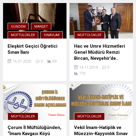
GÜNDEM
MANŞET
MÜFTÜLÜKLER
SINAVLAR
MÜFTÜLÜKLER
Eleşkirt Geçici Öğretici
Hac ve Umre Hizmetleri
Sınav İlanı
Genel Müdürü Remzi
Bircan, Nevşehir’de..
16.01.2023
0
69
14.11.2019
0
770
MÜFTÜLÜKLER
MÜFTÜLÜKLER
Çorum İl Müftülüğünden,
Vekil İmam-Hatiplik ve
“İmam Kavgası Köyü
Müezzin-Kayyımlık Sınav