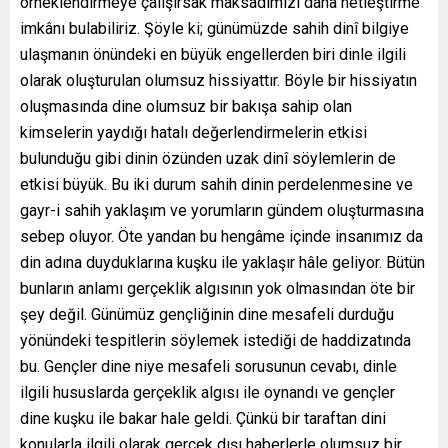
örneklendirmeye çalışırsak maksadımızı daha netleştirme
imkânı bulabiliriz. Şöyle ki; günümüzde sahih dinî bilgiye
ulaşmanın önündeki en büyük engellerden biri dinle ilgili
olarak oluşturulan olumsuz hissiyattır. Böyle bir hissiyatın
oluşmasında dine olumsuz bir bakışa sahip olan
kimselerin yaydığı hatalı değerlendirmelerin etkisi
bulunduğu gibi dinin özünden uzak dinî söylemlerin de
etkisi büyük. Bu iki durum sahih dinin perdelenmesine ve
gayr-i sahih yaklaşım ve yorumların gündem oluşturmasına
sebep oluyor. Öte yandan bu hengâme içinde insanımız da
din adına duyduklarına kuşku ile yaklaşır hâle geliyor. Bütün
bunların anlamı gerçeklik algısının yok olmasından öte bir
şey değil. Günümüz gençliğinin dine mesafeli durduğu
yönündeki tespitlerin s
öylemek istediği de haddizatında
bu. Gençler dine niye mesafeli sorusunun cevabı, dinle
ilgili hususlarda gerçeklik algısı ile oynandı ve gençler
dine kuşku ile bakar hale geldi. Çünkü bir taraftan dini
konularla ilgili olarak gerçek dışı haberlerle olumsuz bir