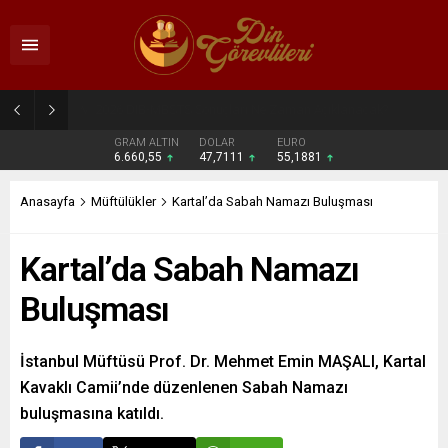
2026 DİB-MBSTS Ne Zaman?
GRAM ALTIN
DOLAR
EURO
6.660,55
47,7111
55,1881
Anasayfa
Müftülükler
Kartal’da Sabah Namazı Buluşması
Kartal’da Sabah Namazı
Buluşması
İstanbul Müftüsü Prof. Dr. Mehmet Emin MAŞALI, Kartal
Kavaklı Camii’nde düzenlenen Sabah Namazı
buluşmasına katıldı.