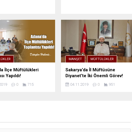
ÜKLER
MANŞET
MÜFTÜLÜKLER
a İlçe Müftülükleri
Sakarya’da İl Müftüsüne
sı Yapıldı!
Diyanet’te İki Önemli Görev!
2019
0
715
04.11.2019
0
951