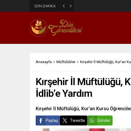
SON DAKİKA
2026 DİB-MBSTS Ne Zaman?
Anasayfa
Müftülükler
Kırşehir İl Müftülüğü, Kur’an K
Kırşehir İl Müftülüğü, 
İdlib’e Yardım
Kırşehir İl Müftülüğü, Kur’an Kursu Öğrencile
Paylaş
Tweetle
Gönder