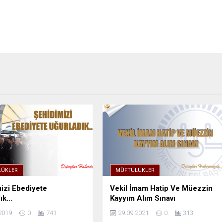
ÜKLER
MÜFTÜLÜKLER
izi Ebediyete
Vekil İmam Hatip Ve Müezzin
dık…
Kayyım Alım Sınavı
2019
0
741
29.09.2021
0
313