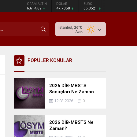
GRAM ALTIN
DOLAR
EURO
6.614,69
47,7050
55,0521
İstanbul,
26
°C
Açık
POPÜLER KONULAR
2026 DİB-MBSTS
Sonuçları Ne Zaman
Açıklanacak?
12.03.2026
0
2026 DİB-MBSTS Ne
Zaman?