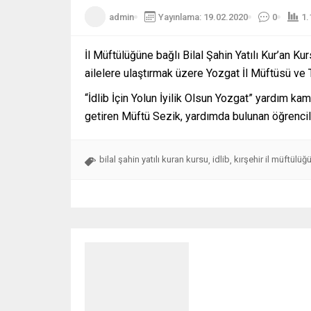
admin
Yayınlama: 19.02.2020
0
1.
İl Müftülüğüne bağlı Bilal Şahin Yatılı Kur’an Kur
ailelere ulaştırmak üzere Yozgat İl Müftüsü ve 
“İdlib İçin Yolun İyilik Olsun Yozgat” yardım k
getiren Müftü Sezik, yardımda bulunan öğrenci
bilal şahin yatılı kuran kursu
idlib
kırşehir il müftülüğ
,
,