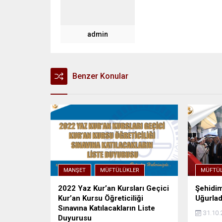
admin
Benzer Konular
MANŞET
MÜFTÜLÜKLER
MÜFTÜL
2022 Yaz Kur’an Kursları Geçici
Şehidim
Kur’an Kursu Öğreticiliği
Uğurla
Sınavına Katılacakların Liste
31.10.
Duyurusu