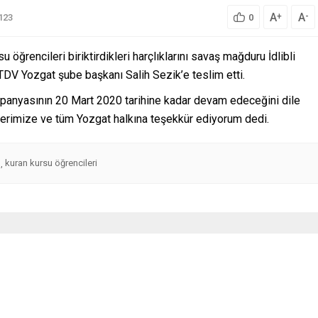
A
A
+
-
123
0
su öğrencileri biriktirdikleri harçlıklarını savaş mağduru İdlibli
TDV Yozgat şube başkanı Salih Sezik’e teslim etti.
ampanyasının 20 Mart 2020 tarihine kadar devam edeceğini dile
lerimize ve tüm Yozgat halkına teşekkür ediyorum dedi.
ü
kuran kursu öğrencileri
,