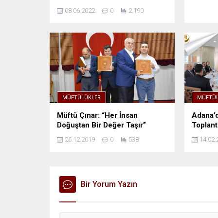
08.06.2022
0
2.190
MÜFTÜLÜKLER
MÜFTÜL
Müftü Çınar: “Her İnsan
Adana’d
Doğuştan Bir Değer Taşır”
Toplantı
26.12.2019
0
538
14.02.
Bir Yorum Yazın