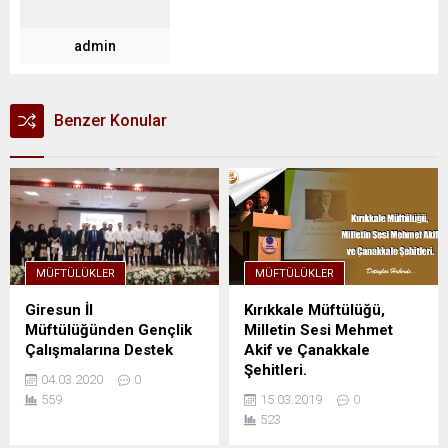
admin
Benzer Konular
MÜFTÜLÜKLER
MÜFTÜLÜKLER
Giresun İl
Kırıkkale Müftülüğü,
Müftülüğünden Gençlik
Milletin Sesi Mehmet
Çalışmalarına Destek
Akif ve Çanakkale
Şehitleri.
04.03.2020
0
559
15.03.2019
0
523