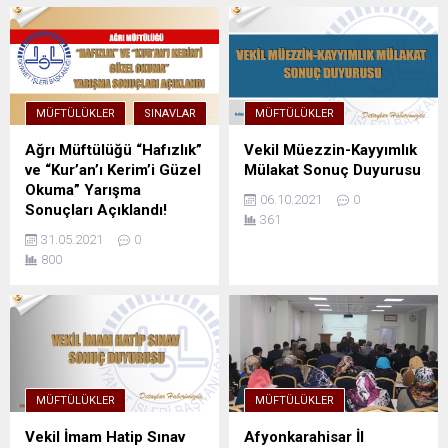
MÜFTÜLÜKLER
SINAVLAR
MÜFTÜLÜKLER
Ağrı Müftülüğü “Hafızlık”
Vekil Müezzin-Kayyımlık
ve “Kur’an’ı Kerim’i Güzel
Mülakat Sonuç Duyurusu
Okuma” Yarışma
06.10.2021
0
Sonuçları Açıklandı!
361
31.05.2021
0
800
MÜFTÜLÜKLER
MÜFTÜLÜKLER
Vekil İmam Hatip Sınav
Afyonkarahisar İl