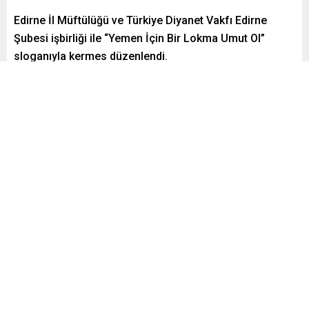
Edirne İl Müftülüğü ve Türkiye Diyanet Vakfı Edirne
Şubesi işbirliği ile “Yemen İçin Bir Lokma Umut Ol”
sloganıyla kermes düzenlendi.
Paylaş
Tweetle
Gönder
admin
Yayınlama: 24.12.2018
0
453