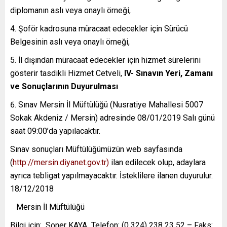
diplomanın aslı veya onaylı örneği,
Şoför kadrosuna müracaat edecekler için Sürücü
Belgesinin aslı veya onaylı örneği,
İl dışından müracaat edecekler için hizmet sürelerini
gösterir tasdikli Hizmet Cetveli,
IV- Sınavın Yeri, Zamanı
ve Sonuçlarının Duyurulması
Sınav Mersin İl Müftülüğü (Nusratiye Mahallesi 5007
Sokak Akdeniz / Mersin) adresinde 08/01/2019 Salı günü
saat 09:00’da yapılacaktır.
Sınav sonuçları Müftülüğümüzün web sayfasında
(
http://mersin.diyanet.gov.tr)
ilan edilecek olup, adaylara
ayrıca tebligat yapılmayacaktır. İsteklilere ilanen duyurulur.
18/12/2018
Mersin İl Müftülüğü
Bilgi için: Soner KAYA Telefon: (0 324) 238 23 52 – Faks: