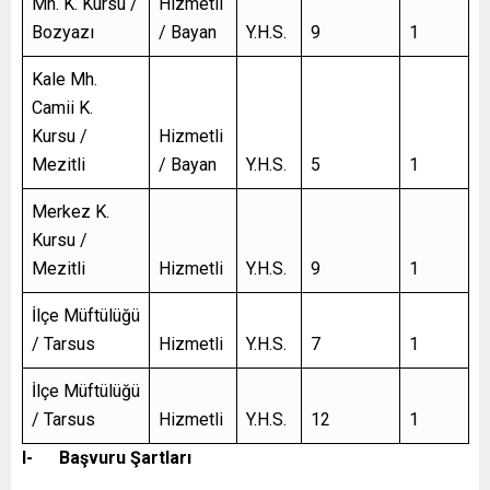
Mh. K. Kursu /
Hizmetli
Bozyazı
/ Bayan
Y.H.S.
9
1
Kale Mh.
Camii K.
Kursu /
Hizmetli
Mezitli
/ Bayan
Y.H.S.
5
1
Merkez K.
Kursu /
Mezitli
Hizmetli
Y.H.S.
9
1
İlçe Müftülüğü
/ Tarsus
Hizmetli
Y.H.S.
7
1
İlçe Müftülüğü
/ Tarsus
Hizmetli
Y.H.S.
12
1
I-
Başvuru Şartları