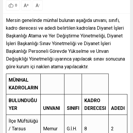
A
A
+
-
0
Mersin genelinde münhal bulunan aşağıda unvanı, sınıfı,
kadro derecesi ve adedi belirtilen kadrolara Diyanet İşleri
Başkanlığı Atama ve Yer Değiştirme Yönetmeliği, Diyanet
İşleri Başkanlığı Sınav Yönetmeliği ve Diyanet İşleri
Başkanlığı Personeli Görevde Yükselme ve Unvan
Değişikliği Yönetmeliği uyarınca yapılacak sınav sonucuna
göre kurum içi naklen atama yapılacaktır.
MÜNHAL
KADROLARIN
BULUNDUĞU
KADRO
YER
UNVANI
SINIFI
DERECESI
ADEDI
İlçe Müftülüğü
/ Tarsus
Memur
G.İ.H.
8
2