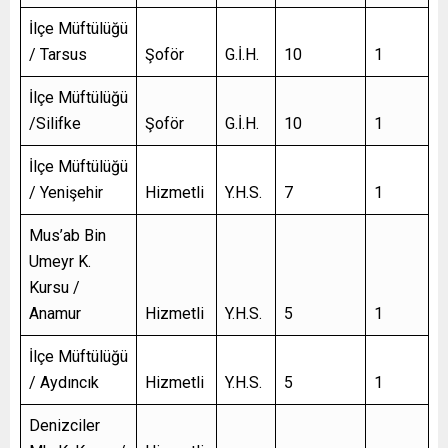
İlçe Müftülüğü
/ Tarsus
Şoför
G.İ.H.
10
1
İlçe Müftülüğü
/Silifke
Şoför
G.İ.H.
10
1
İlçe Müftülüğü
/ Yenişehir
Hizmetli
Y.H.S.
7
1
Mus’ab Bin
Umeyr K.
Kursu /
Anamur
Hizmetli
Y.H.S.
5
1
İlçe Müftülüğü
/ Aydıncık
Hizmetli
Y.H.S.
5
1
Denizciler