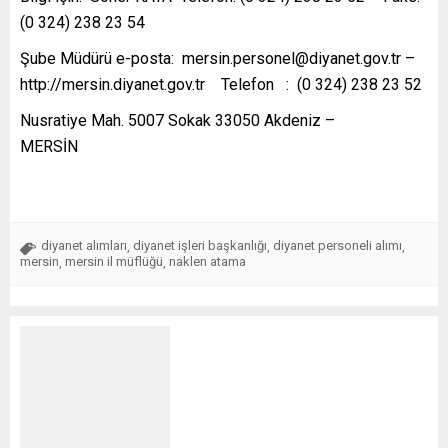
(0 324) 238 23 54
Şube Müdürü e-posta: mersin.personel@diyanet.gov.tr –
http://mersin.diyanet.gov.tr Telefon : (0 324) 238 23 52
Nusratiye Mah. 5007 Sokak 33050 Akdeniz –
MERSİN
diyanet alımları
diyanet işleri başkanlığı
diyanet personeli alımı
,
,
,
mersin
mersin il müflüğü
naklen atama
,
,