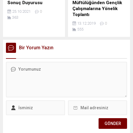
Sonuç Duyurusu
Müftülüğünden Gençlik
Çalışmalarına Yönelik
25.10.2021
0
Toplantı
363
13.12.2019
0
555
Bir Yorum Yazın