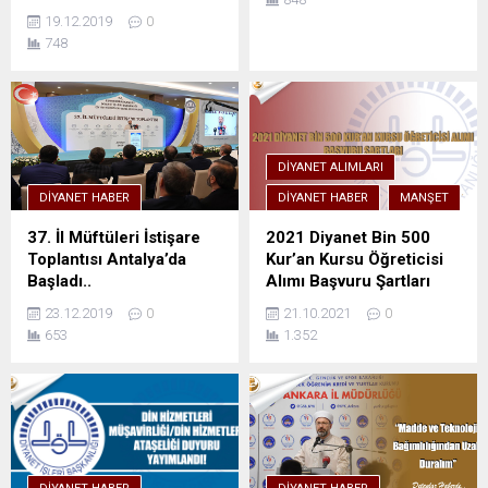
19.12.2019
0
748
DIYANET ALIMLARI
DIYANET HABER
DIYANET HABER
MANŞET
37. İl Müftüleri İstişare
2021 Diyanet Bin 500
Toplantısı Antalya’da
Kur’an Kursu Öğreticisi
Başladı..
Alımı Başvuru Şartları
23.12.2019
0
21.10.2021
0
653
1.352