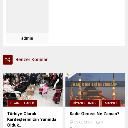
admin
Benzer Konular
DIYANET HABER
DIYANET HABER
MANŞET
Türkiye Olarak
Kadir Gecesi Ne Zaman?
Kardeşlerimizin Yanında
03.05.2021
0
Olduk..
848