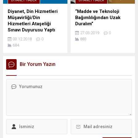
DIYANET HABER
DIYANET HABER
Diyanet, Din Hizmetleri
“Madde ve Teknoloji
Müşavirliği/Din
Bağımlılığından Uzak
Hizmetleri Ataşeliği
Duralım”
Sınavı Duyurusu Yaptı
27.03.2019
0
03.12.2018
0
883
684
Bir Yorum Yazın