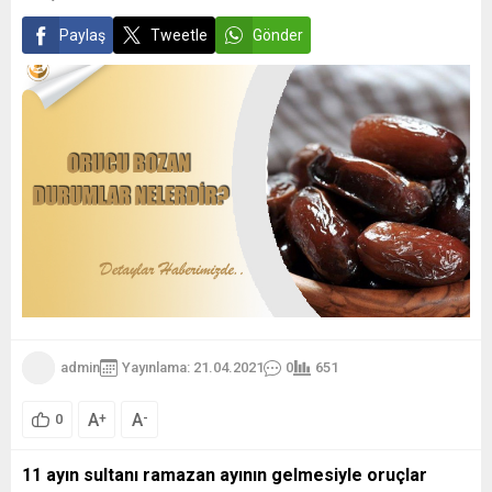
Paylaş
Tweetle
Gönder
admin
Yayınlama: 21.04.2021
0
651
A
A
+
-
0
11 ayın sultanı ramazan ayının gelmesiyle oruçlar