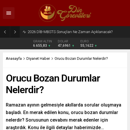
2026 DİB-MBSTS Ne Zaman?
GRAM ALTIN
DOLAR
EURO
6.655,83
47,6961
55,1622
Anasayfa
Diyanet Haber
Orucu Bozan Durumlar Nelerdir?
Orucu Bozan Durumlar
Nelerdir?
Ramazan ayının gelmesiyle akıllarda sorular oluşmaya
başladı. En merak edilen konu, orucu bozan durumlar
nelerdir? Sorusunun cevabını merak edenler için
araştırdık. Konu ile ilgili detaylar haberimizde…