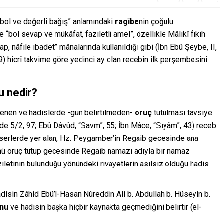
 bol ve değerli bağış” anlamındaki
ragībe
nin çoğulu
e “bol sevap ve mükâfat, faziletli amel”, özellikle Mâlikî fıkıh
, nâfile ibadet” mânalarında kullanıldığı gibi (İbn Ebû Şeybe, II,
79) hicrî takvime göre yedinci ay olan recebin ilk perşembesini
u nedir?
tenen ve hadislerde -gün belirtilmeden-
oruç
tutulması tavsiye
de 5/2, 97; Ebû Dâvûd, “Ṣavm”, 55; İbn Mâce, “Ṣıyâm”, 43) receb
 eserlerde yer alan, Hz. Peygamber’in Regaib gecesinde ana
nü oruç tutup gecesinde Regaib namazı adıyla bir namaz
iletinin bulunduğu yönündeki rivayetlerin asılsız olduğu hadis
hadisin Zâhid Ebü’l-Hasan Nûreddin Ali b. Abdullah b. Hüseyin b.
unu
ve hadisin başka hiçbir kaynakta geçmediğini belirtir (el-