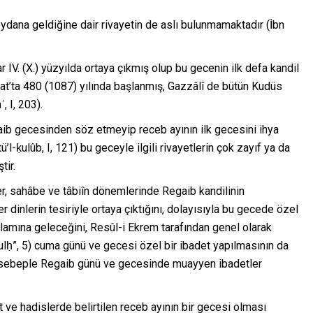
ydana geldiğine dair rivayetin de aslı bulunmamaktadır (İbn
r IV. (X.) yüzyılda ortaya çıkmış olup bu gecenin ilk defa kandil
at’ta 480 (1087) yılında başlanmış, Gazzâlî de bütün Kudüs
, I, 203).
aib gecesinden söz etmeyip receb ayının ilk gecesini ihya
-ḳulûb, I, 121) bu geceyle ilgili rivayetlerin çok zayıf ya da
tir.
r, sahâbe ve tâbiîn dönemlerinde Regaib kandilinin
r dinlerin tesiriyle ortaya çıktığını, dolayısıyla bu gecede özel
nlamına geleceğini, Resûl-i Ekrem tarafından genel olarak
Ṣulḥ”, 5) cuma günü ve gecesi özel bir ibadet yapılmasının da
u sebeple Regaib günü ve gecesinde muayyen ibadetler
t ve hadislerde belirtilen receb ayının bir gecesi olması