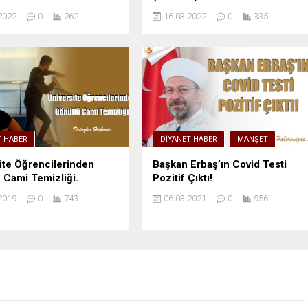
2022
0
262
16.03.2022
0
335
T HABER
DIYANET HABER
MANŞET
ite Öğrencilerinden
Başkan Erbaş’ın Covid Testi
 Cami Temizliği.
Pozitif Çıktı!
2019
0
743
06.03.2021
0
956