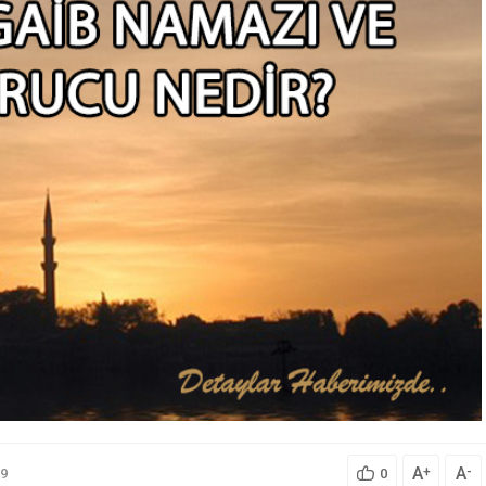
A
A
+
-
9
0