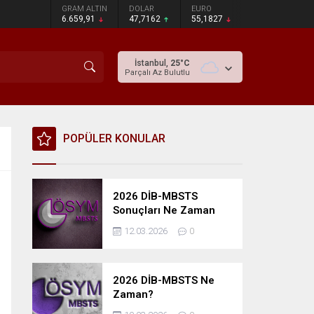
GRAM ALTIN
DOLAR
EURO
6.659,91
47,7162
55,1827
İstanbul,
25
°C
Parçalı Az Bulutlu
POPÜLER KONULAR
2026 DİB-MBSTS
Sonuçları Ne Zaman
Açıklanacak?
12.03.2026
0
2026 DİB-MBSTS Ne
Zaman?