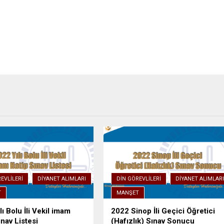
EVLILERI
DIYANET ALIMLARI
DIN GÖREVLILERI
DIYANET ALIMLAR
T
MANŞET
ı Bolu İli Vekil imam
2022 Sinop İli Geçici Öğretici
ınav Listesi
(Hafızlık) Sınav Sonucu