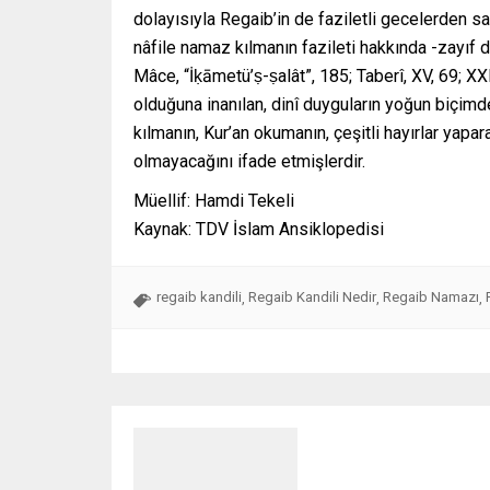
dolayısıyla Regaib’in de faziletli gecelerden s
nâfile namaz kılmanın fazileti hakkında -zayıf da
Mâce, “İḳāmetü’ṣ-ṣalât”, 185; Taberî, XV, 69; 
olduğuna inanılan, dinî duyguların yoğun biçim
kılmanın, Kur’an okumanın, çeşitli hayırlar yapa
olmayacağını ifade etmişlerdir.
Müellif: Hamdi Tekeli
Kaynak: TDV İslam Ansiklopedisi
regaib kandili
Regaib Kandili Nedir
Regaib Namazı
,
,
,