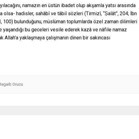
ayılacağını, namazın en üstün ibadet olup akşamla yatsı arasında
 olsa- hadisler, sahâbî ve tâbiî sözleri (Tirmizî, “Ṣalât”, 204; İbn
XXI, 100) bulunduğunu, müslüman toplumlarda özel zaman dilimleri
de yaşandığı bu geceleri vesile ederek kazâ ve nâfile namaz
rak Allah’a yaklaşmaya çalışmanın dinen bir sakıncası
Regaib Orucu