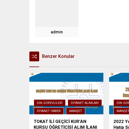
admin
Benzer Konular
DIN GÖREVLILERI
DIYANET ALIMLARI
DIN GÖR
DIYANET HABER
MANŞET
MANŞE
TOKAT İLİ GEÇİCİ KUR’AN
2022 Yıl
KURSU ÖĞRETİCİSİ ALIM İLANI
Hatip S