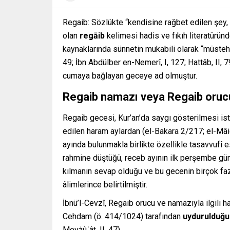
Regaib: Sözlükte “kendisine rağbet edilen şey,
olan
regāib
kelimesi hadis ve fıkıh literatüründ
kaynaklarında sünnetin mukabili olarak “müstehap
49; İbn Abdülber en-Nemerî, I, 127; Hattâb, II, 
cumaya bağlayan geceye ad olmuştur.
Regaib
namaz
ı veya Regaib oruc
Regaib gecesi, Kur’an’da saygı gösterilmesi is
edilen haram aylardan (el-Bakara 2/217; el-Mâi
ayında bulunmakla birlikte özellikle tasavvufî
rahmine düştüğü, receb ayının ilk perşembe gü
kılmanın sevap olduğu ve bu gecenin birçok faz
âlimlerince belirtilmiştir.
İbnü’l-Cevzî, Regaib orucu ve namazıyla ilgili 
Cehdam (ö. 414/1024) tarafından
uydurulduğ
Mevżûʿât, II, 47).