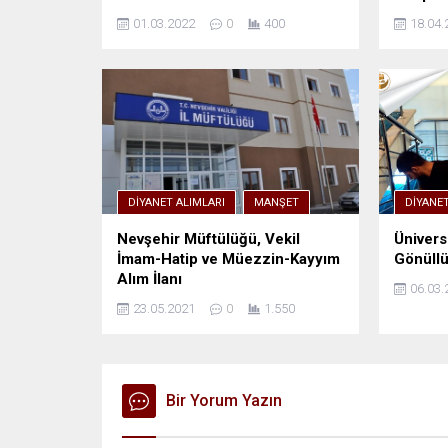
01.03.2022
0
400
18.04.
DIYANET ALIMLARI
MANŞET
DIYANE
Nevşehir Müftülüğü, Vekil
Ünivers
İmam-Hatip ve Müezzin-Kayyım
Gönüllü
Alım İlanı
06.03.
23.05.2021
0
1.550
Bir Yorum Yazın