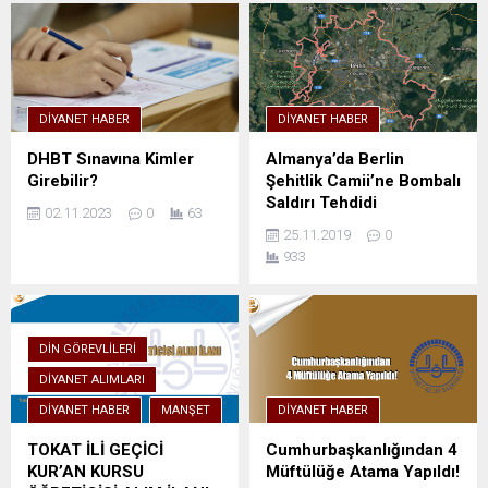
DIYANET HABER
DIYANET HABER
DHBT Sınavına Kimler
Almanya’da Berlin
Girebilir?
Şehitlik Camii’ne Bombalı
Saldırı Tehdidi
02.11.2023
0
63
25.11.2019
0
933
DIN GÖREVLILERI
DIYANET ALIMLARI
DIYANET HABER
MANŞET
DIYANET HABER
TOKAT İLİ GEÇİCİ
Cumhurbaşkanlığından 4
KUR’AN KURSU
Müftülüğe Atama Yapıldı!