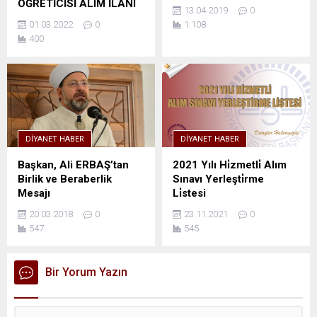
ÖĞRETİCİSİ ALIM İLANI
13.04.2019
0
01.03.2022
0
1.108
400
DIYANET HABER
DIYANET HABER
Başkan, Ali ERBAŞ’tan
2021 Yılı Hi̇zmetli̇ Alım
Birlik ve Beraberlik
Sınavı Yerleşti̇rme
Mesajı
Li̇stesi
20.03.2018
0
23.11.2021
0
547
545
Bir Yorum Yazın