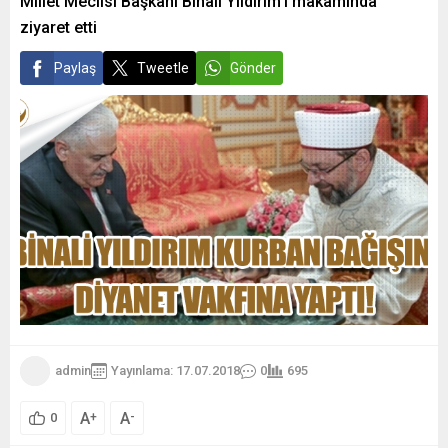
Millet Meclisi Başkanı Binali Yıldırım’ı makamında
ziyaret etti
Paylaş
Tweetle
Gönder
admin
Yayınlama: 17.07.2018
0
695
A
A
+
-
0