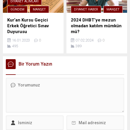
DIYANET ALIMLARI
GÜNDEM
MANŞET
DIYANET HABER
MANŞET
Kur’an Kursu Geçici
2024 DHBT’ye mezun
Erkek Öğretici Sınav
olmadan katılım mümkün
Duyurusu
mü?
16.01.2023
0
07.02.2024
0
495
389
Bir Yorum Yazın