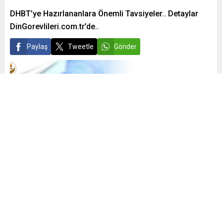
DHBT’ye Hazırlananlara Önemli Tavsiyeler.. Detaylar
DinGorevlileri.com.tr’de..
Paylaş
Tweetle
Gönder
admin
Yayınlama: 01.02.2021
1
15.116
A
A
+
-
0