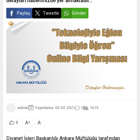
detayları haberimizde yer almaktadır…
Paylaş
Tweetle
Gönder
admin
Yayınlama: 03.02.2021
0
1673
A
A
+
-
0
Diyanet İşleri Başkanlığı Ankara Müftülüğü tarafından