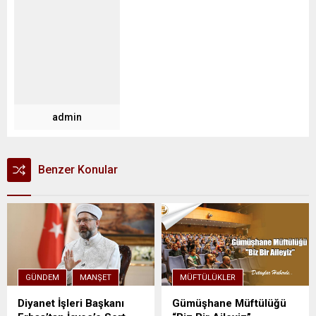
admin
Benzer Konular
GÜNDEM
MANŞET
MÜFTÜLÜKLER
Diyanet İşleri Başkanı
Gümüşhane Müftülüğü