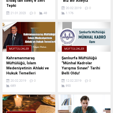
Erbaş’tan İsveç’e Sert
“Biz Bir Aileyiz”
Tepki
20.02.2019
0
21.01.2023
0
48
1.176
MÜFTÜLÜKLER
MÜFTÜLÜKLER
Kahramanmaraş
Şanlıurfa Müftülüğü
Müftülüğü, İslam
“Münhal Kadrolar
Medeniyetinin Ahlaki ve
Yarışma Sınavı” Tarihi
Hukuk Temelleri
Belli Oldu!
20.02.2019
0
12.02.2019
0
689
893