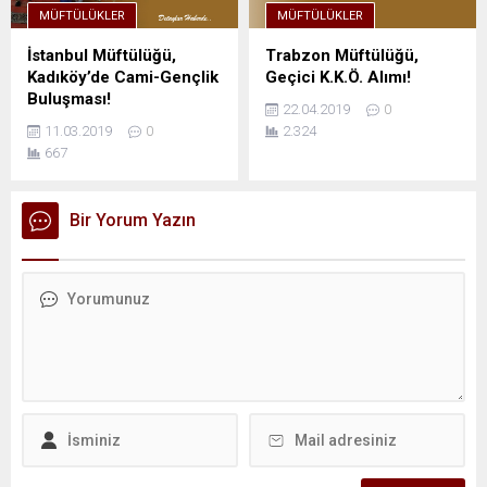
MÜFTÜLÜKLER
MÜFTÜLÜKLER
İstanbul Müftülüğü,
Trabzon Müftülüğü,
Kadıköy’de Cami-Gençlik
Geçici K.K.Ö. Alımı!
Buluşması!
22.04.2019
0
11.03.2019
0
2.324
667
Bir Yorum Yazın