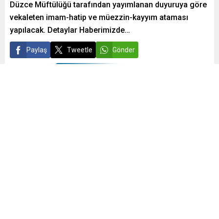
Düzce Müftülüğü tarafından yayımlanan duyuruya göre
vekaleten imam-hatip ve müezzin-kayyım ataması
yapılacak. Detaylar Haberimizde…
Paylaş
Tweetle
Gönder
admin
Yayınlama: 10.01.2019
0
1.208