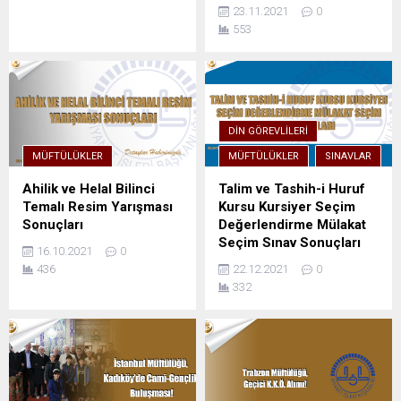
23.11.2021
0
553
DIN GÖREVLILERI
MÜFTÜLÜKLER
MÜFTÜLÜKLER
SINAVLAR
Ahilik ve Helal Bilinci
Talim ve Tashih-i Huruf
Temalı Resim Yarışması
Kursu Kursiyer Seçim
Sonuçları
Değerlendirme Mülakat
Seçim Sınav Sonuçları
16.10.2021
0
436
22.12.2021
0
332