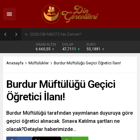
2026 DİB-MBSTS Ne Zaman?
GRAM ALTIN
DOLAR
EURO
6.660,55
47,7111
55,1881
Anasayfa
Müftülükler
Burdur Müftülüğü Geçici Öğretici İlanı!
Burdur Müftülüğü Geçici
Öğretici İlanı!
Burdur Müftülüğü tarafından yayımlanan duyuruya göre
geçici öğretici alınacak. Sınava Katılma şartları ne
olacak?Detaylar haberimizde…