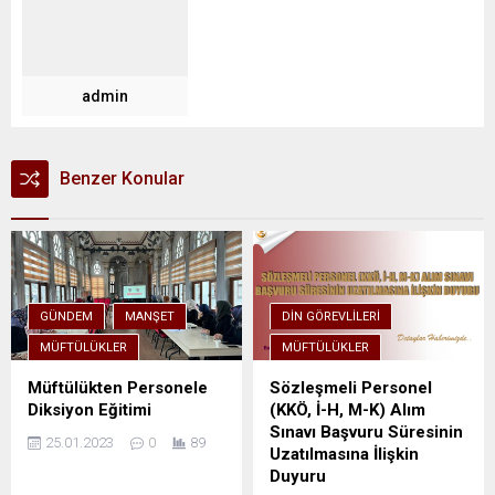
admin
Benzer Konular
GÜNDEM
MANŞET
DIN GÖREVLILERI
MÜFTÜLÜKLER
MÜFTÜLÜKLER
Müftülükten Personele
Sözleşmeli Personel
Diksiyon Eğitimi
(KKÖ, İ-H, M-K) Alım
Sınavı Başvuru Süresinin
25.01.2023
0
89
Uzatılmasına İlişkin
Duyuru