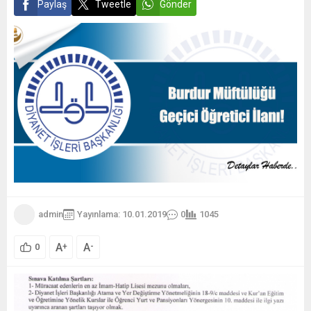
Paylaş
Tweetle
Gönder
admin
Yayınlama: 10.01.2019
0
1045
A
A
+
-
0