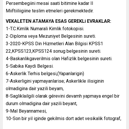
Persembegiini mesai saati bitimine kadar II
Miiftiiliigiine teslim etmeleri gerekmektedir.
VEKALETEN ATAMAYA ESAS GEREKLi EVRAKLAR:
1-T.C.Kimlik Numarali Kimlik fotokopisi.
2-Diploma veya Mezuniyet Belgesinin sureti.
3-2020-KPSS Din Hizmetleri Alan Bilgisi KPSS1
22,KPSS123,KPSS124 sonug belgesinin sureti.
4-Baskanlikgaverilmis olan Hafizlik belgesinin sureti.
5-Sabika Kaydi Belgesi.
6-Askerlik Terhis belgesi,(Yapanlarigin)
7-Askerligini yapmayanlarise; Askerlikle ilisiginin
olmadigina dair yazili beyam,
8-Sagliklailgili olarak gérevini devamh yapmaya engel bir
durum olmadigina dair yazili beyant,
9-Mal Beyannamesi,
10-Son bir yil iginde gekilmis dort adet vesikalik fotograf,