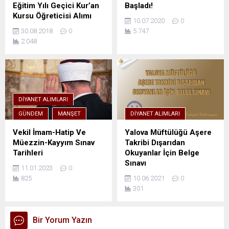
Eğitim Yılı Geçici Kur’an
Başladı!
Kursu Öğreticisi Alımı
10.07.2020
0
30.08.2018
0
5.747
2.048
DIYANET ALIMLARI
GÜNDEM
MANŞET
DIYANET ALIMLARI
Vekil İmam-Hatip Ve
Yalova Müftülüğü Aşere
Müezzin-Kayyım Sınav
Takribi Dışarıdan
Tarihleri
Okuyanlar İçin Belge
Sınavı
11.01.2023
0
825
10.06.2021
0
301
Bir Yorum Yazın