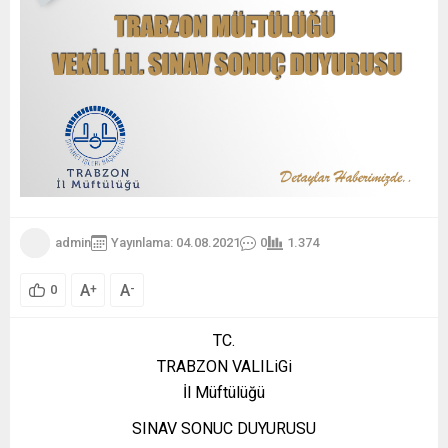
admin
Yayınlama: 04.08.2021
0
1.374
A
A
+
-
0
TC.
TRABZON VALILiGi
İl Müftülüğü
SINAV SONUC DUYURUSU