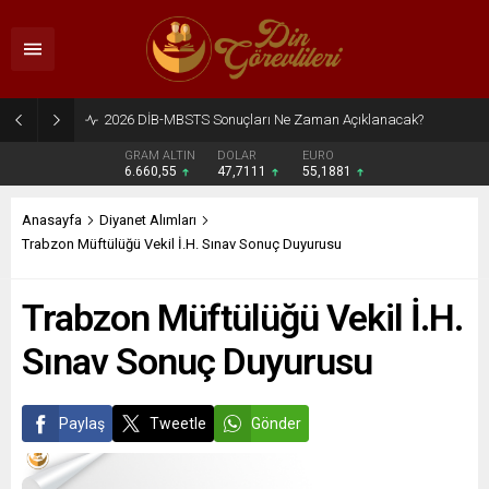
2026 DİB-MBSTS Ne Zaman?
GRAM ALTIN
DOLAR
EURO
6.660,55
47,7111
55,1881
Anasayfa
Diyanet Alımları
Trabzon Müftülüğü Vekil İ.H. Sınav Sonuç Duyurusu
Trabzon Müftülüğü Vekil İ.H.
Sınav Sonuç Duyurusu
Paylaş
Tweetle
Gönder