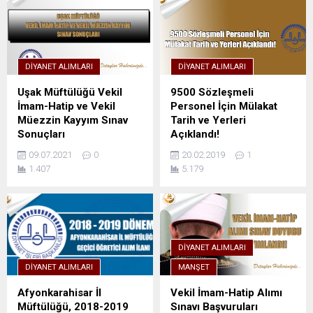
DIYANET ALIMLARI
DIYANET ALIMLARI
Uşak Müftülüğü Vekil
9500 Sözleşmeli
İmam-Hatip ve Vekil
Personel İçin Mülakat
Müezzin Kayyım Sınav
Tarih ve Yerleri
Sonuçları
Açıklandı!
09.07.2021
0
20.02.2019
1
1.407
5.179
DIYANET ALIMLARI
DIYANET ALIMLARI
MANŞET
Afyonkarahisar İl
Vekil İmam-Hatip Alımı
Müftülüğü, 2018-2019
Sınavı Başvuruları