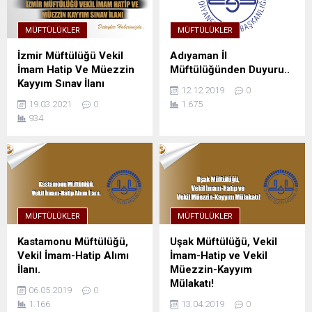
MÜFTÜLÜKLER
MÜFTÜLÜKLER
İzmir Müftülüğü Vekil
Adıyaman İl
İmam Hatip Ve Müezzin
Müftülüğünden Duyuru..
Kayyım Sınav İlanı
12.12.2019
0
19.03.2021
0
1.675
934
MÜFTÜLÜKLER
MÜFTÜLÜKLER
Kastamonu Müftülüğü,
Uşak Müftülüğü, Vekil
Vekil İmam-Hatip Alımı
İmam-Hatip ve Vekil
İlanı.
Müezzin-Kayyım
Mülakatı!
06.05.2019
0
1.166
13.04.2019
0