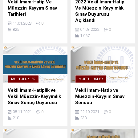
Vekil İmam-Hatip Ve
2022 Vekil İmam-Hatip
Müezzin-Kayyım Sınav
Ve Müezzin-Kayyımlık
Tarihleri
Sınav Duyurusu
Açıklandı
11.01.2023
0
825
04.03.2022
0
1.067
MÜFTÜLÜKLER
MÜFTÜLÜKLER
Vekil İmam-Hatiplik ve
Vekil İmam-Hatip ve
Vekil Müezzin-Kayyımlık
Müezzin-Kayyım Sınav
Sınav Sonuç Duyurusu
Sonucu
08.11.2021
0
22.10.2021
0
210
238