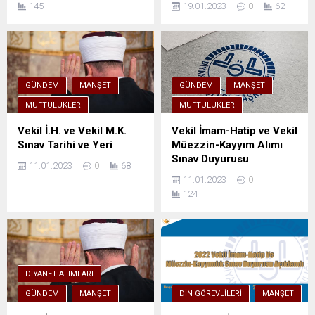
145
19.01.2023
0
62
GÜNDEM
MANŞET
GÜNDEM
MANŞET
MÜFTÜLÜKLER
MÜFTÜLÜKLER
Vekil İ.H. ve Vekil M.K.
Vekil İmam-Hatip ve Vekil
Sınav Tarihi ve Yeri
Müezzin-Kayyım Alımı
Sınav Duyurusu
11.01.2023
0
68
11.01.2023
0
124
DIYANET ALIMLARI
GÜNDEM
MANŞET
DIN GÖREVLILERI
MANŞET