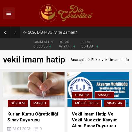
2026 DİB-MBSTS Ne Zaman?
GRAM ALTIN
DOLAR
EURO
6.660,55
47,7111
55,1881
vekil imam hatip
Anasayfa
Etiket:vekil imam hatip
GÜNDEM
MANŞET
GÜNDEM
MANŞET
MÜFTÜLÜKLER
SINAVLAR
Kur’an Kursu Öğreticiliği
Vekil İmam Hatip Ve
Sınav Duyurusu
Vekil Müezzin Kayyım
Alımı Sınav Duyurusu
25.01.2023
0