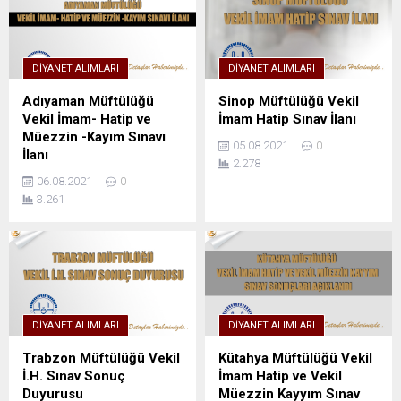
DIYANET ALIMLARI
DIYANET ALIMLARI
Adıyaman Müftülüğü
Sinop Müftülüğü Vekil
Vekil İmam- Hatip ve
İmam Hatip Sınav İlanı
Müezzin -Kayım Sınavı
05.08.2021
0
İlanı
2.278
06.08.2021
0
3.261
DIYANET ALIMLARI
DIYANET ALIMLARI
Trabzon Müftülüğü Vekil
Kütahya Müftülüğü Vekil
İ.H. Sınav Sonuç
İmam Hatip ve Vekil
Duyurusu
Müezzin Kayyım Sınav