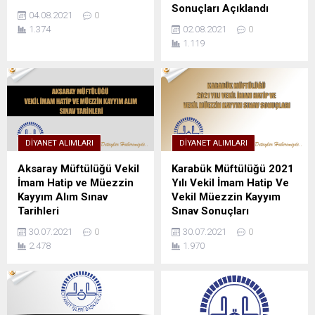
Sonuçları Açıklandı
04.08.2021
0
1.374
02.08.2021
0
1.119
DIYANET ALIMLARI
DIYANET ALIMLARI
Aksaray Müftülüğü Vekil
Karabük Müftülüğü 2021
İmam Hatip ve Müezzin
Yılı Vekil İmam Hatip Ve
Kayyım Alım Sınav
Vekil Müezzin Kayyım
Tarihleri
Sınav Sonuçları
30.07.2021
0
30.07.2021
0
2.478
1.970