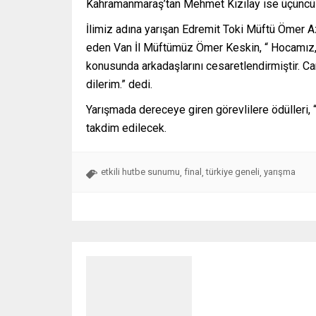
Kahramanmaraş’tan Mehmet Kızılay ise üçüncü 
İlimiz adına yarışan Edremit Toki Müftü Ömer Az
eden Van İl Müftümüz Ömer Keskin, “ Hocamız, c
konusunda arkadaşlarını cesaretlendirmiştir. Ca
dilerim.” dedi.
Yarışmada dereceye giren görevlilere ödülleri, 
takdim edilecek.
etkili hutbe sunumu
final
türkiye geneli
yarışma
,
,
,