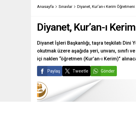
Anasayfa
Sınavlar
Diyanet, Kur’an-ı Kerim Öğretmeni
Diyanet, Kur’an-ı Keri
Diyanet İşleri Başkanlığı, taşra teşkilatı Din
okutmak üzere aşağıda yeri, unvanı, sınıfı v
içi naklen “öğretmen (Kur’an-ı Kerim)” alınaca
Paylaş
Tweetle
Gönder