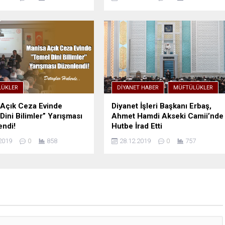
ÜKLER
DIYANET HABER
MÜFTÜLÜKLER
Açık Ceza Evinde
Diyanet İşleri Başkanı Erbaş,
Dini Bilimler” Yarışması
Ahmet Hamdi Akseki Camii’nde
ndi!
Hutbe İrad Etti
2019
0
858
28.12.2019
0
757