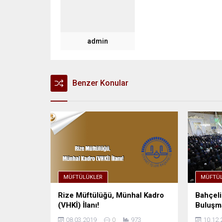
admin
Benzer Konular
MÜFTÜLÜKLER
MÜFTÜL
Rize Müftülüğü, Münhal Kadro
Bahçeli
(VHKİ) İlanı!
Buluşma
08.03.2019
0
973
10.12.