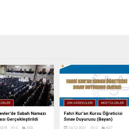
ÜKLER
DIN GÖREVLILERI
MÜFTÜLÜKLER
evler’de Sabah Namazı
Fahri Kur’an Kursu Öğreticisi
sı Gerçekleştirildi
Sınav Duyurusu (Bayan)
2019
0
550
14.12.2021
0
627