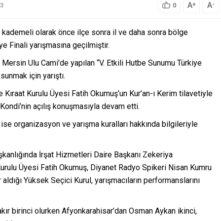
A
A
+
-
3
0
kademeli olarak önce ilçe sonra il ve daha sonra bölge
ye Finali yarışmasına geçilmiştir.
i, Mersin Ulu Cami’de yapılan “V. Etkili Hutbe Sunumu Türkiye
sunmak için yarıştı.
e Kıraat Kurulu Üyesi Fatih Okumuş’un Kur’an-ı Kerim tilavetiyle
Kondi’nin açılış konuşmasıyla devam etti.
se organizasyon ve yarışma kuralları hakkında bilgileriyle
kanlığında İrşat Hizmetleri Daire Başkanı Zekeriya
Kurulu Üyesi Fatih Okumuş, Diyanet Radyo Spikeri Nisan Kumru
 aldığı Yüksek Seçici Kurul, yarışmacıların performanslarını
r birinci olurken Afyonkarahisar’dan Osman Aykan ikinci,