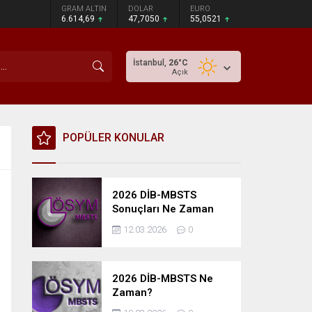
GRAM ALTIN
DOLAR
EURO
6.614,69
47,7050
55,0521
İstanbul,
26
°C
Açık
POPÜLER KONULAR
2026 DİB-MBSTS
Sonuçları Ne Zaman
Açıklanacak?
12.03.2026
0
2026 DİB-MBSTS Ne
Zaman?