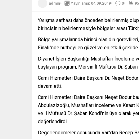
admin
Yayınlama: 04.09.2019
0
95
Yarışma safhası daha önceden belirlenmiş olup 
birincisinin belirlenmesiyle bölgeler arası Türki
Bölge yarışmalarında birinci olan din görevliler
Finali”nde hutbeyi en güzel ve en etkili şekilde 
Diyanet İşleri Başkanlığı Mushafları İnceleme v
başlayan program, Mersin İl Müftüsü Dr. Şaban 
Cami Hizmetleri Daire Başkanı Dr. Neşet Bodur i
devam etti.
Cami Hizmetleri Daire Başkanı Neşet Bodur baş
Abdulazizoğlu, Mushafları İnceleme ve Kıraat 
ve İl Müftüsü Dr. Şaban Kondi’nin üye olarak yer
değerlendirdi.
Değerlendirmeler sonucunda Van’dan Recep Bakı