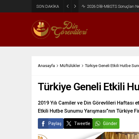
SON DAKİKA
2026 DİB-MBSTS Ne Zaman?
Anasayfa
Müftülükler
Türkiye Geneli Etkili Hutbe Sun
Türkiye Geneli Etkili H
2019 Yılı Camiler ve Din Görevlileri Haftası e
Etkili Hutbe Sunumu Yarışması”nın Türkiye Fin
Paylaş
Tweetle
Gönder