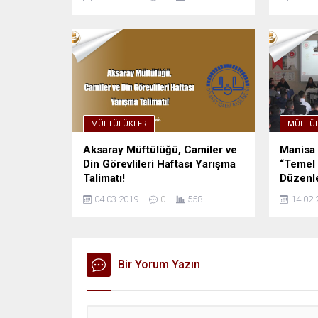
MÜFTÜLÜKLER
MÜFTÜL
Aksaray Müftülüğü, Camiler ve
Manisa 
Din Görevlileri Haftası Yarışma
“Temel 
Talimatı!
Düzenle
04.03.2019
0
558
14.02.
Bir Yorum Yazın