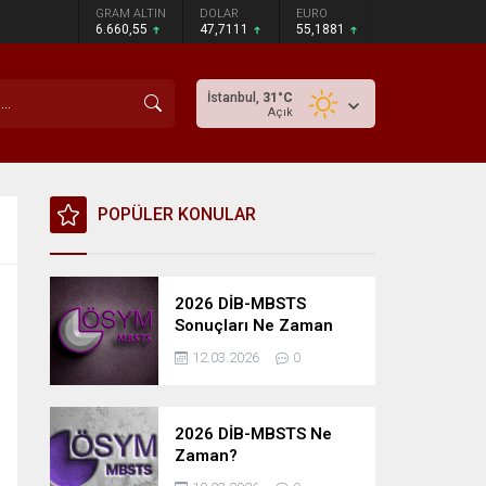
GRAM ALTIN
DOLAR
EURO
6.660,55
47,7111
55,1881
İstanbul,
31
°C
Açık
POPÜLER KONULAR
2026 DİB-MBSTS
Sonuçları Ne Zaman
Açıklanacak?
12.03.2026
0
2026 DİB-MBSTS Ne
Zaman?