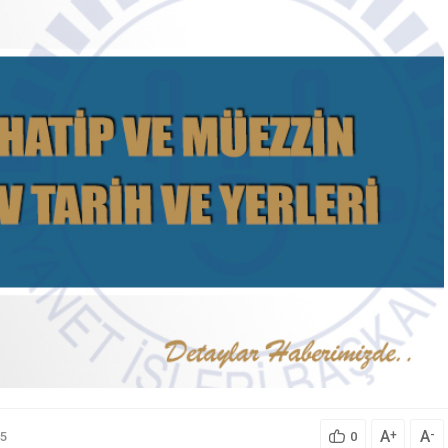
A
A
+
-
5
0