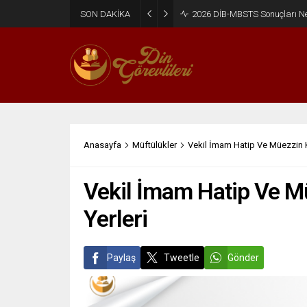
SON DAKİKA
2026 DİB-MBSTS Ne Zaman?
Anasayfa
Müftülükler
Vekil İmam Hatip Ve Müezzin Ka
Vekil İmam Hatip Ve M
Yerleri
Paylaş
Tweetle
Gönder