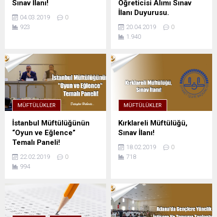
Sınav İlanı!
Öğreticisi Alımı Sınav
İlanı Duyurusu.
04.03.2019
0
923
20.04.2019
0
1.940
MÜFTÜLÜKLER
MÜFTÜLÜKLER
İstanbul Müftülüğünün
Kırklareli Müftülüğü,
“Oyun ve Eğlence”
Sınav İlanı!
Temalı Paneli!
18.02.2019
0
22.02.2019
0
718
994