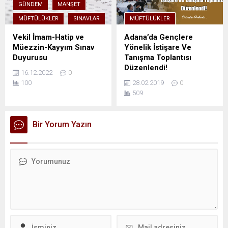
GÜNDEM
MANŞET
MÜFTÜLÜKLER
SINAVLAR
MÜFTÜLÜKLER
Vekil İmam-Hatip ve
Adana’da Gençlere
Müezzin-Kayyım Sınav
Yönelik İstişare Ve
Duyurusu
Tanışma Toplantısı
Düzenlendi!
16.12.2022
0
100
28.02.2019
0
509
Bir Yorum Yazın