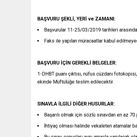
BAŞVURU ŞEKLİ, YERİ ve ZAMANI:
Başvurular 11-25/03/2019 tarihleri arasında 
Faks ile yapılan müracaatlar kabul edilmeye
BAŞVURU İÇİN GEREKLİ BELGELER:
1-DHBT puanı çıktısı, nüfus cüzdanı fotokopisi
ekinde Müftülüğe teslim edilecektir.
SINAVLA İLGİLİ DİĞER HUSURLAR:
Başarılı olmak için sözlü sınavdan en az 7
İhtiyaç olması halinde vekaleten atamalar baş
Bu sınav sonuçları aynı amaçla yapılacak olan