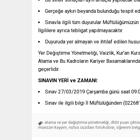
Gerçeğe aykırı beyanda bulunduğu tespit edil
Sınavla ilgili tüm duyurular Müftülüğümüzü
İlgililere ayrıca tebligat yapılmayacaktır.
Duyuruda yer almayan ve ihtilaf edilen husus
Yer Değiştirme Yönetmeliği, Vaizlik, Kur’an Kur
Atama ve Bu Kadroların Kariyer Basamaklarında
geçerlidir.
SINAVIN YERİ ve ZAMANI:
Sınav 27/03/2019 Çarşamba günü saat 09.00 
Sınav ile ilgili bilgi İl Müftülüğünden (022
atama ve yer değiştirme yönetmeliği
dhbt puan çıktıs
,
müezzin kayyım
nüfus cüzdanı fotokobisi
öğrenim belg
,
,