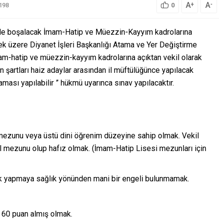
A
A
+
-
198
0
lerle boşalacak İmam-Hatip ve Müezzin-Kayyım kadrolarına
k üzere Diyanet İşleri Başkanlığı Atama ve Yer Değiştirme
am-hatip ve müezzin-kayyım kadrolarına açıktan vekil olarak
n şartları haiz adaylar arasından il müftülüğünce yapılacak
taması yapılabilir ” hükmü uyarınca sınav yapılacaktır.
 mezunu veya üstü dini öğrenim düzeyine sahip olmak. Vekil
l mezunu olup hafız olmak. (İmam-Hatip Lisesi mezunları için
ık yapmaya sağlık yönünden mani bir engeli bulunmamak.
 60 puan almış olmak.