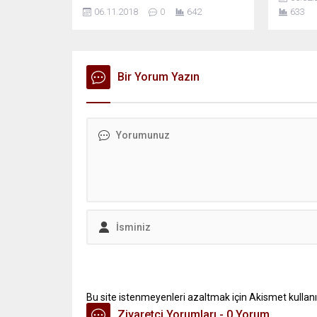
06.11.2018
0
642
633
Bir Yorum Yazın
Bu site istenmeyenleri azaltmak için Akismet kullanı
Ziyaretçi Yorumları - 0 Yorum