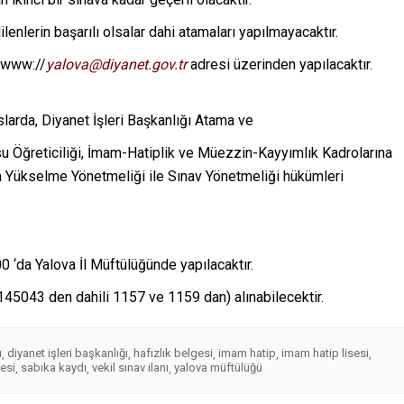
enlerin başarılı olsalar dahi atamaları yapılmayacaktır.
n www://
yalova@diyanet.gov.tr
adresi üzerinden yapılacaktır.
larda, Diyanet İşleri Başkanlığı Atama ve
su Öğreticiliği, İmam-Hatiplik ve Müezzin-Kayyımlık Kadrolarına
 Yükselme Yönetmeliği ile Sınav Yönetmeliği hükümleri
‘da Yalova İl Müftülüğünde yapılacaktır.
68145043 den dahili 1157 ve 1159 dan) alınabilecektir.
ı
diyanet işleri başkanlığı
hafızlık belgesi
imam hatip
imam hatip lisesi
,
,
,
,
,
esi
sabıka kaydı
vekil sınav ilanı
yalova müftülüğü
,
,
,