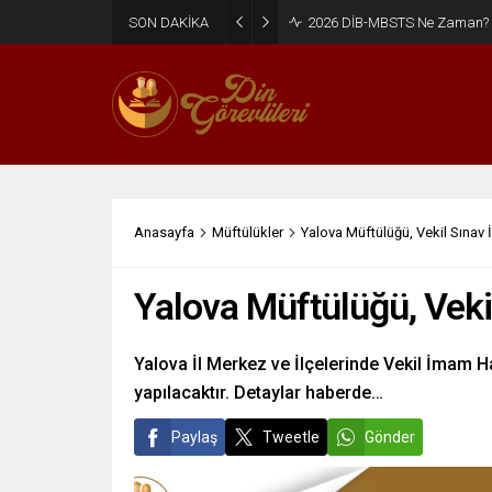
SON DAKİKA
2026 DİB-MBSTS Ne Zaman?
Anasayfa
Müftülükler
Yalova Müftülüğü, Vekil Sınav İ
Yalova Müftülüğü, Vekil
Yalova İl Merkez ve İlçelerinde Vekil İmam 
yapılacaktır. Detaylar haberde…
Paylaş
Tweetle
Gönder