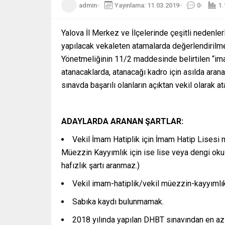
admin
Yayınlama: 11.03.2019
0
1.
Yalova İl Merkez ve İlçelerinde çeşitli neden
yapılacak vekaleten atamalarda değerlendirilme
Yönetmeliğinin 11/2 maddesinde belirtilen “im
atanacaklarda, atanacağı kadro için asılda arana
sınavda başarılı olanların açıktan vekil olarak a
ADAYLARDA ARANAN ŞARTLAR:
Vekil İmam Hatiplik için İmam Hatip Lisesi
Müezzin Kayyımlık için ise lise veya dengi oku
hafızlık şartı aranmaz.)
Vekil imam-hatiplik/vekil müezzin-kayyıml
Sabıka kaydı bulunmamak.
2018 yılında yapılan DHBT sınavından en az