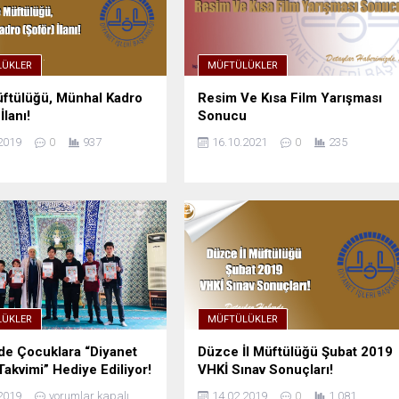
ÜKLER
MÜFTÜLÜKLER
ftülüğü, Münhal Kadro
Resim Ve Kısa Film Yarışması
İlanı!
Sonucu
2019
0
937
16.10.2021
0
235
ÜKLER
MÜFTÜLÜKLER
de Çocuklara “Diyanet
Düzce İl Müftülüğü Şubat 2019
akvimi” Hediye Ediliyor!
VHKİ Sınav Sonuçları!
2019
yorumlar kapalı
14.02.2019
0
1.081