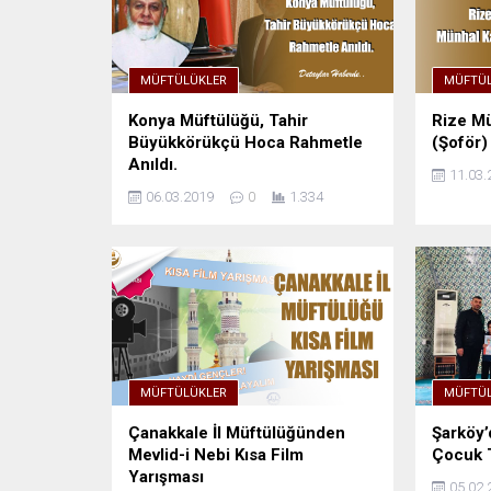
MÜFTÜLÜKLER
MÜFTÜL
Konya Müftülüğü, Tahir
Rize Mü
Büyükkörükçü Hoca Rahmetle
(Şoför) 
Anıldı.
11.03.
06.03.2019
0
1.334
MÜFTÜLÜKLER
MÜFTÜL
Çanakkale İl Müftülüğünden
Şarköy’
Mevlid-i Nebi Kısa Film
Çocuk T
Yarışması
05.02.