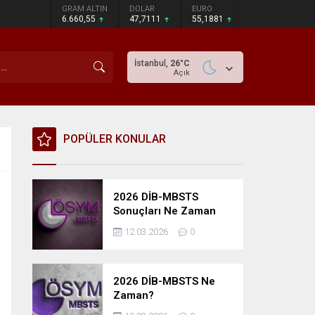
GRAM ALTIN
DOLAR
EURO
6.660,55
47,7111
55,1881
İstanbul,
26
°C
Açık
POPÜLER KONULAR
2026 DİB-MBSTS
Sonuçları Ne Zaman
Açıklanacak?
12.03.2026
0
2026 DİB-MBSTS Ne
Zaman?