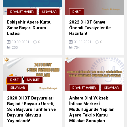
DIYANET HABER
SINAVLAR
DHBT
Eskişehir Aşere Kursu
2022 DHBT Sınavı
Sınav Başarı Durum
Önemli Tavsiyeler ile
Listesi
Hazırlan!
30.09.2021
0
01.11.2021
0
255
754
DHBT
MANŞET
SINAVLAR
DIYANET HABER
SINAVLAR
2020 DHBT Başvuruları
Ankara Di̇ni̇ Yüksek
Başladı! Başvuru Ücreti,
İhti̇sas Merkezi̇
Son Başvuru Tarihleri ve
Müdürlüğünde Yapilan
Başvuru Kılavuzu
Aşere Takri̇b Kursu
Yayımlandı!
Mülakat Sonuçları