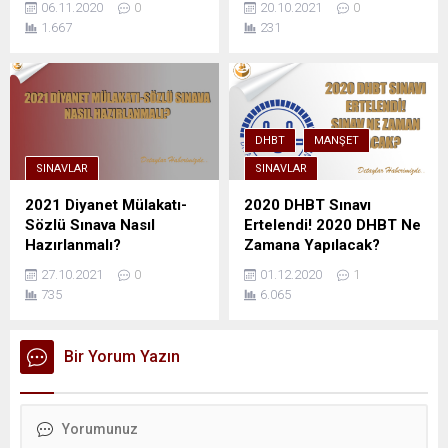
06.11.2020
0
20.10.2021
0
1.667
231
DHBT
MANŞET
SINAVLAR
SINAVLAR
2021 Diyanet Mülakatı-
2020 DHBT Sınavı
Sözlü Sınava Nasıl
Ertelendi! 2020 DHBT Ne
Hazırlanmalı?
Zamana Yapılacak?
27.10.2021
0
01.12.2020
1
735
6.065
Bir Yorum Yazın