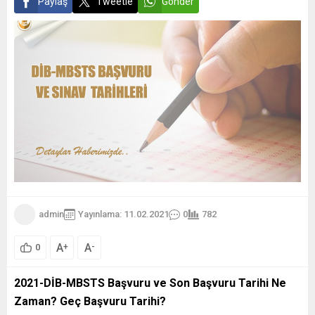
Paylaş
Tweetle
Gönder
admin
Yayınlama: 11.02.2021
0
782
A
A
+
-
0
2021-DİB-MBSTS Başvuru ve Son Başvuru Tarihi Ne
Zaman? Geç Başvuru Tarihi?