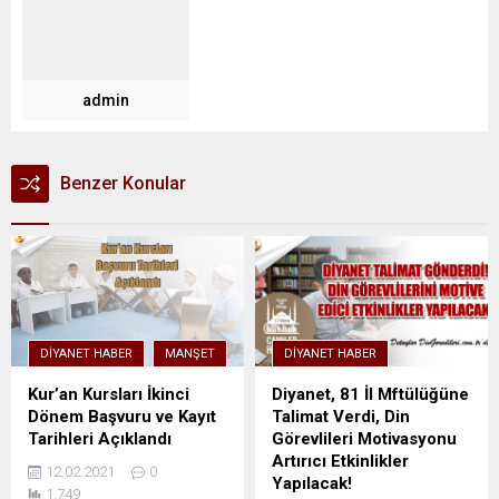
admin
Benzer Konular
DIYANET HABER
MANŞET
DIYANET HABER
Kur’an Kursları İkinci
Diyanet, 81 İl Mftülüğüne
Dönem Başvuru ve Kayıt
Talimat Verdi, Din
Tarihleri Açıklandı
Görevlileri Motivasyonu
Artırıcı Etkinlikler
12.02.2021
0
Yapılacak!
1.749