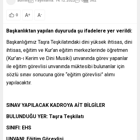
admin
Yayınlama: 14.12.2022
0
362
A
A
+
-
0
Başkanlıktan yapılan duyuruda şu ifadelere yer verildi:
Başkanlığımız Taşra Teşkilatındaki dini yüksek ihtisas, dini
ihtisas, eğitim ve Kur’an eğitim merkezlerinde öğretmen
(Kur’an-ı Kerim ve Dini Musiki) unvanında görev yapanlar
ile eğitim görevlisi unvanında müktesibi bulunanlar için
sözlü sınav sonucuna göre “eğitim görevlisi” alımı
yapılacaktır.
SINAV YAPILACAK KADROYA AİT BİLGİLER
BULUNDUĞU YER: Taşra Teşkilatı
SINIFI: EHS
UNVANI: Eğitim Görevlisi