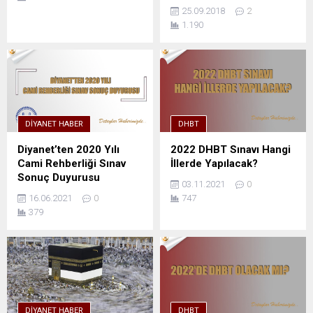
25.09.2018
2
1.190
DIYANET HABER
DHBT
Diyanet’ten 2020 Yılı
2022 DHBT Sınavı Hangi
Cami Rehberliği Sınav
İllerde Yapılacak?
Sonuç Duyurusu
03.11.2021
0
16.06.2021
0
747
379
DIYANET HABER
DHBT