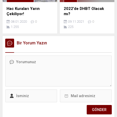
Hac Kuraları Yarın
2022’de DHBT Olacak
Çekiliyor!
mı?
08.01.2020
0
09.11.2021
0
1.255
225
Bir Yorum Yazın