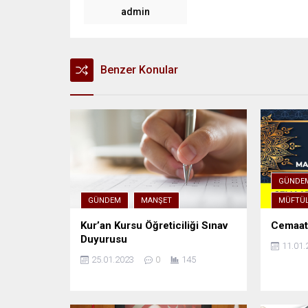
admin
Benzer Konular
GÜNDE
GÜNDEM
MANŞET
MÜFTÜL
Kur’an Kursu Öğreticiliği Sınav
Cemaatl
Duyurusu
11.01.
25.01.2023
0
145