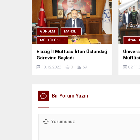
GÜNDEM
MANŞET
MÜFTÜLÜKLER
DIYANE
Elazığ İl Müftüsü İrfan Üstündağ
Ünivers
Görevine Başladı
Müftüsü
13.12.2022
0
69
02.11.
Bir Yorum Yazın