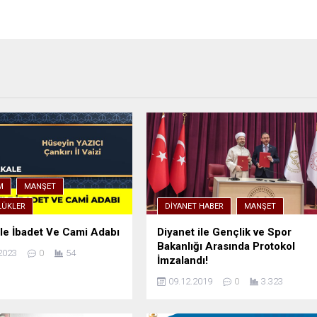
M
MANŞET
ÜKLER
DIYANET HABER
MANŞET
e İbadet Ve Cami Adabı
Diyanet ile Gençlik ve Spor
Bakanlığı Arasında Protokol
2023
0
54
İmzalandı!
09.12.2019
0
3.323