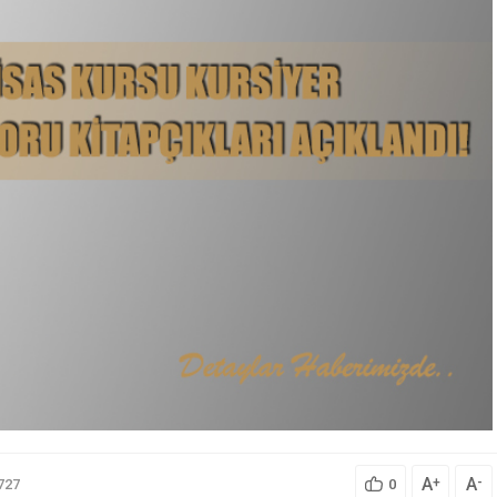
A
A
+
-
727
0