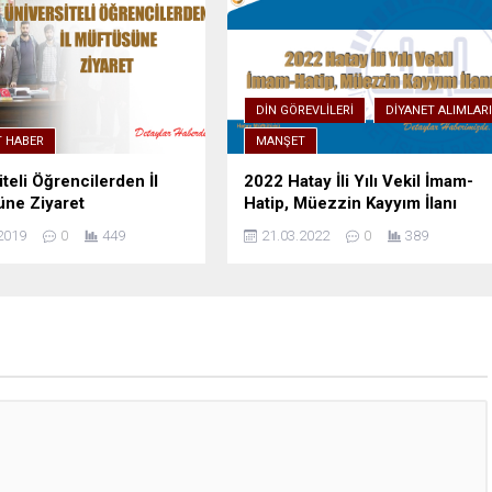
DIN GÖREVLILERI
DIYANET ALIMLAR
T HABER
MANŞET
iteli Öğrencilerden İl
2022 Hatay İli Yılı Vekil İmam-
ne Ziyaret
Hatip, Müezzin Kayyım İlanı
2019
0
449
21.03.2022
0
389