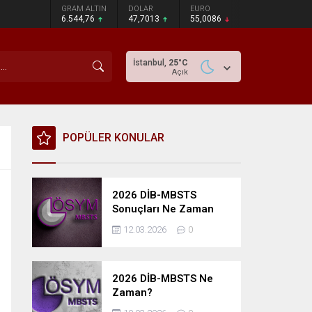
GRAM ALTIN
DOLAR
EURO
6.544,76
47,7013
55,0086
İstanbul,
25
°C
Açık
POPÜLER KONULAR
2026 DİB-MBSTS
Sonuçları Ne Zaman
Açıklanacak?
12.03.2026
0
2026 DİB-MBSTS Ne
Zaman?