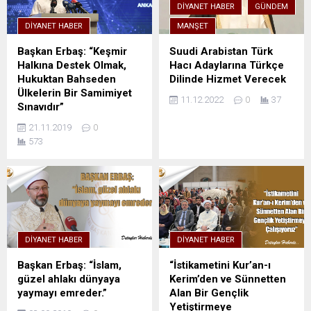
DIYANET HABER
GÜNDEM
DIYANET HABER
MANŞET
Başkan Erbaş: “Keşmir
Suudi Arabistan Türk
Halkına Destek Olmak,
Hacı Adaylarına Türkçe
Hukuktan Bahseden
Dilinde Hizmet Verecek
Ülkelerin Bir Samimiyet
11.12.2022
0
37
Sınavıdır”
21.11.2019
0
573
DIYANET HABER
DIYANET HABER
Başkan Erbaş: “İslam,
“İstikametini Kur’an-ı
güzel ahlakı dünyaya
Kerim’den ve Sünnetten
yaymayı emreder.”
Alan Bir Gençlik
Yetiştirmeye