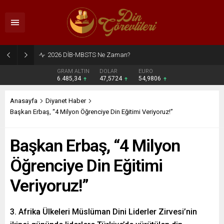
2026 DİB-MBSTS Ne Zaman?
GRAM ALTIN
DOLAR
EURO
6.485,34
47,5724
54,9806
Anasayfa
Diyanet Haber
Başkan Erbaş, “4 Milyon Öğrenciye Din Eğitimi Veriyoruz!”
Başkan Erbaş, “4 Milyon
Öğrenciye Din Eğitimi
Veriyoruz!”
3. Afrika Ülkeleri Müslüman Dini Liderler Zirvesi’nin