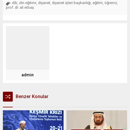
dib
din eğitimi
diyanet
diyanet işleri başkanlığı
eğitim
öğrenci
,
,
,
,
,
,
prof. dr. ali erbaş
admin
Benzer Konular