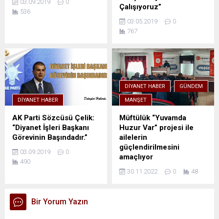
03.09.2019
0
Çalışıyoruz”
536
03.05.2019
0
767
DIYANET HABER
GÜNDEM
DIYANET HABER
MANŞET
AK Parti Sözcüsü Çelik:
Müftülük “Yuvamda
“Diyanet İşleri Başkanı
Huzur Var” projesi ile
Görevinin Başındadır.”
ailelerin
güçlendirilmesini
03.09.2019
0
amaçlıyor
490
30.11.2022
0
48
Bir Yorum Yazın