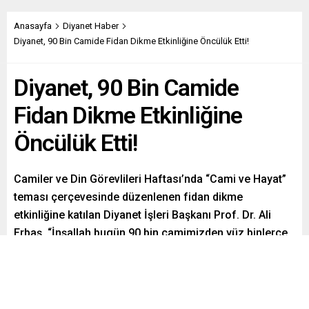
Anasayfa
Diyanet Haber
Diyanet, 90 Bin Camide Fidan Dikme Etkinliğine Öncülük Etti!
Diyanet, 90 Bin Camide
Fidan Dikme Etkinliğine
Öncülük Etti!
Camiler ve Din Görevlileri Haftası’nda “Cami ve Hayat”
teması çerçevesinde düzenlenen fidan dikme
etkinliğine katılan Diyanet İşleri Başkanı Prof. Dr. Ali
Erbaş, “İnşallah bugün 90 bin camimizden yüz binlerce
vatandaşlarımızla birlikte yüz binlerce fidanı dikmiş
olacağız” dedi.
Paylaş
Tweetle
Gönder