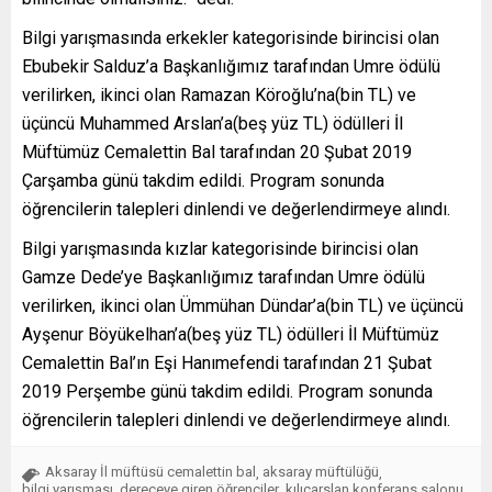
Bilgi yarışmasında erkekler kategorisinde birincisi olan
Ebubekir Salduz’a Başkanlığımız tarafından Umre ödülü
verilirken, ikinci olan Ramazan Köroğlu’na(bin TL) ve
üçüncü Muhammed Arslan’a(beş yüz TL) ödülleri İl
Müftümüz Cemalettin Bal tarafından 20 Şubat 2019
Çarşamba günü takdim edildi. Program sonunda
öğrencilerin talepleri dinlendi ve değerlendirmeye alındı.
Bilgi yarışmasında kızlar kategorisinde birincisi olan
Gamze Dede’ye Başkanlığımız tarafından Umre ödülü
verilirken, ikinci olan Ümmühan Dündar’a(bin TL) ve üçüncü
Ayşenur Böyükelhan’a(beş yüz TL) ödülleri İl Müftümüz
Cemalettin Bal’ın Eşi Hanımefendi tarafından 21 Şubat
2019 Perşembe günü takdim edildi. Program sonunda
öğrencilerin talepleri dinlendi ve değerlendirmeye alındı.
Aksaray İl müftüsü cemalettin bal
aksaray müftülüğü
,
,
bilgi yarışması
dereceye giren öğrenciler
kılıçarslan konferans salonu
,
,
,