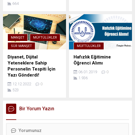
664
MANŞET
MÜFTÜLÜKLER
SÜR MANŞET
MÜFTÜLÜKLER
Diyanet, Dijital
Hafızlık Eğitimine
Yeteneklere Sahip
Öğrenci Alımı
Personelin Tespiti İçin
06.01.2019
0
Yazı Gönderdi!
1.936
12.12.2022
0
523
Bir Yorum Yazın