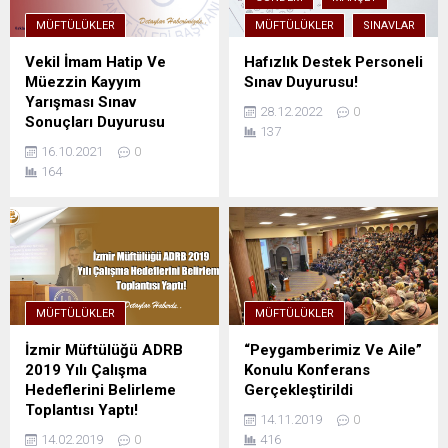
MÜFTÜLÜKLER
MÜFTÜLÜKLER
SINAVLAR
Vekil İmam Hatip Ve
Hafızlık Destek Personeli
Müezzin Kayyım
Sınav Duyurusu!
Yarışması Sınav
28.12.2022
0
Sonuçları Duyurusu
137
16.10.2021
0
164
MÜFTÜLÜKLER
MÜFTÜLÜKLER
İzmir Müftülüğü ADRB
“Peygamberimiz Ve Aile”
2019 Yılı Çalışma
Konulu Konferans
Hedeflerini Belirleme
Gerçekleştirildi
Toplantısı Yaptı!
14.11.2019
0
14.02.2019
0
416