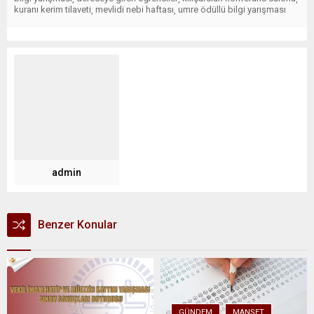
kuranı kerim tilaveti
mevlidi nebi haftası
umre ödüllü bilgi yarışması
,
,
admin
Benzer Konular
GÜNDEM
MANŞET