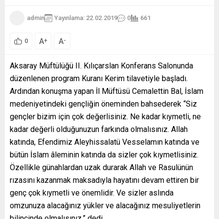
admin
Yayınlama: 22.02.2019
0
661
A
A
+
-
0
Aksaray Müftülüğü II. Kılıçarslan Konferans Salonunda
düzenlenen program Kuranı Kerim tilavetiyle başladı.
Ardından konuşma yapan İl Müftüsü Cemalettin Bal, İslam
medeniyetindeki gençliğin öneminden bahsederek “Siz
gençler bizim için çok değerlisiniz. Ne kadar kıymetli, ne
kadar değerli olduğunuzun farkında olmalısınız. Allah
katında, Efendimiz Aleyhissalatü Vesselamın katında ve
bütün İslam âleminin katında da sizler çok kıymetlisiniz.
Özellikle günahlardan uzak durarak Allah ve Rasulünün
rızasını kazanmak maksadıyla hayatını devam ettiren bir
genç çok kıymetli ve önemlidir. Ve sizler aslında
omzunuza alacağınız yükler ve alacağınız mesuliyetlerin
bilincinde olmalısınız.” dedi.