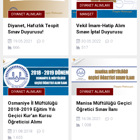
DIYANET ALIMLARI
DIYANET ALIMLARI
MANŞET
Diyanet, Hafızlık Tespit
Vekil İmam-Hatip Alım
Sınav Duyurusu!
Sınavı İptal Duyurusu
19.05.2021
0
30.05.2022
0
666
517
DIYANET ALIMLARI
DIYANET ALIMLARI
Osmaniye İl Müftülüğü
Manisa Müftülüğü Geçici
2018-2019 Eğitim Yılı
Öğretici Sınav İlanı
Geçici Kur’an Kursu
16.06.2021
0
Öğreticisi Alımı
1.008
31.08.2018
0
1.655