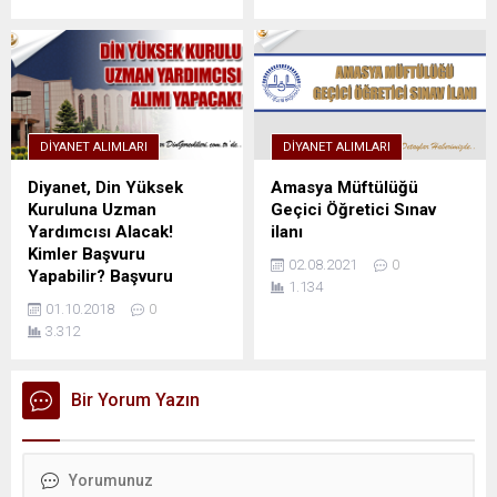
DIYANET ALIMLARI
DIYANET ALIMLARI
Diyanet, Din Yüksek
Amasya Müftülüğü
Kuruluna Uzman
Geçici Öğretici Sınav
Yardımcısı Alacak!
ilanı
Kimler Başvuru
02.08.2021
0
Yapabilir? Başvuru
1.134
Şartları Nedir?
01.10.2018
0
3.312
Bir Yorum Yazın