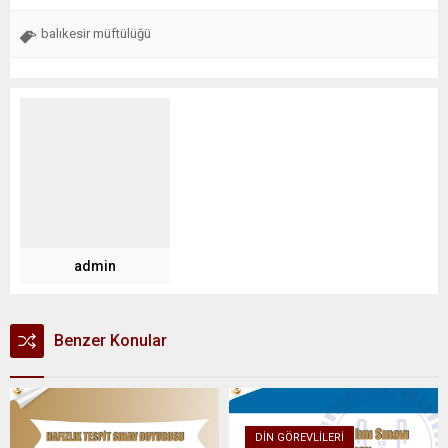
balıkesir müftülüğü
admin
Benzer Konular
DIN GÖREVLILERI