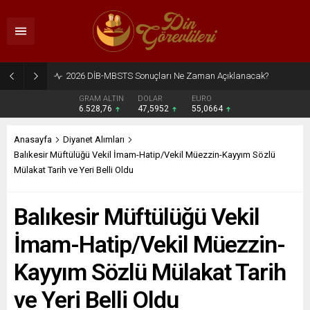
2026 DİB-MBSTS Ne Zaman?
GRAM ALTIN
DOLAR
EURO
6.528,76
47,5952
55,0664
Anasayfa
Diyanet Alımları
Balıkesir Müftülüğü Vekil İmam-Hatip/Vekil Müezzin-Kayyım Sözlü
Mülakat Tarih ve Yeri Belli Oldu
Balıkesir Müftülüğü Vekil
İmam-Hatip/Vekil Müezzin-
Kayyım Sözlü Mülakat Tarih
ve Yeri Belli Oldu