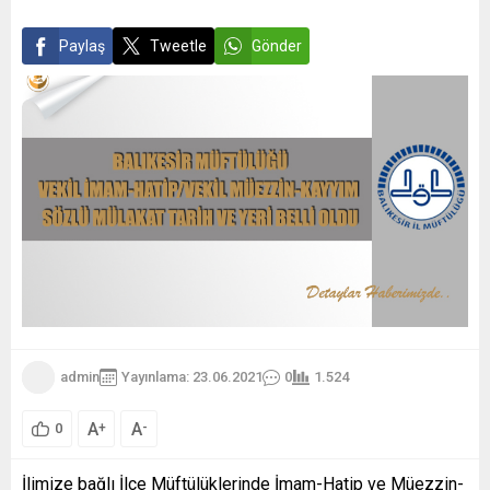
Paylaş
Tweetle
Gönder
admin
Yayınlama: 23.06.2021
0
1.524
A
A
+
-
0
İlimize bağlı İlçe Müftülüklerinde İmam-Hatip ve Müezzin-