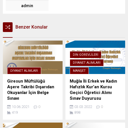
admin
Benzer Konular
DIN GÖREVLILERI
DIYANET ALIMLARI
DIYANET ALIMLARI
MANŞET
Giresun Müftülüğü
Muğla İli Erkek ve Kadın
Aşere Takribi Dışarıdan
Hafızlık Kur’an Kursu
Okuyanlar İçin Belge
Geçici Öğretici Alımı
Sınavı
Sınav Duyurusu
10.06.2021
0
03.03.2022
0
419
898