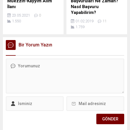
Müezzin-Kayyım Alım
Başvuruları Ne Zaman?
İlanı
Nasıl Başvuru
Yapabilirim?
23.05.2021
0
1.550
01.02.2019
11
1.759
Bir Yorum Yazın