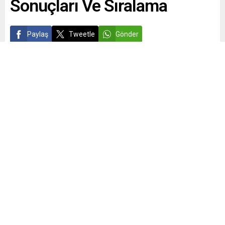
Sonuçları Ve Sıralama
Paylaş
Tweetle
Gönder
admin
Yayınlama: 07.07.2021
0
2098
A
A
+
-
0