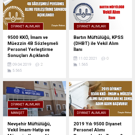
DIYANET ALIMLARI
DIYANET ALIMLARI
9500 KKÖ, İmam ve
Bartın Müftülüğü, KPSS
Müezzin 4B Sözleşmeli
(DHBT) ile Vekil Alım
Personel Yerleştirme
İlanı
Sonuçları Açıklandı
11.02.2021
0
09.04.2019
2
1.565
5.565
DIYANET ALIMLARI
MANŞET
DIYANET ALIMLARI
Nevşehir Müftülüğü,
2019 Yılı 9500 Diyanet
Vekil İmam-Hatip ve
Personel Alımı