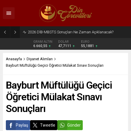
2026 DİB-MBSTS Ne Zaman?
GRAM ALTIN
DOLAR
EURO
6.660,55
47,7111
55,1881
Anasayfa
Diyanet Alımları
Bayburt Müftülüğü Geçici Öğretici Mülakat Sınavı Sonuçları
Bayburt Müftülüğü Geçici
Öğretici Mülakat Sınavı
Sonuçları
Paylaş
Tweetle
Gönder