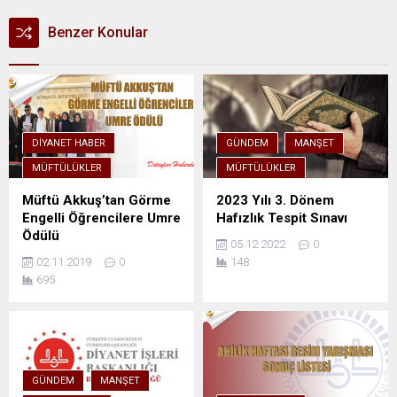
Benzer Konular
DIYANET HABER
GÜNDEM
MANŞET
MÜFTÜLÜKLER
MÜFTÜLÜKLER
Müftü Akkuş’tan Görme
2023 Yılı 3. Dönem
Engelli Öğrencilere Umre
Hafızlık Tespit Sınavı
Ödülü
05.12.2022
0
02.11.2019
0
148
695
GÜNDEM
MANŞET