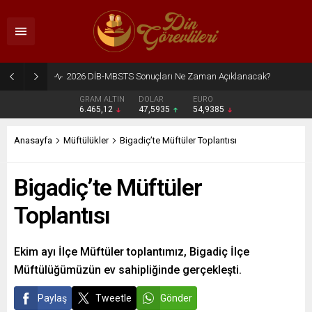
2026 DİB-MBSTS Ne Zaman?
GRAM ALTIN
DOLAR
EURO
6.465,12
47,5935
54,9385
Anasayfa
Müftülükler
Bigadiç’te Müftüler Toplantısı
Bigadiç’te Müftüler
Toplantısı
Ekim ayı İlçe Müftüler toplantımız, Bigadiç İlçe
Müftülüğümüzün ev sahipliğinde gerçekleşti.
Paylaş
Tweetle
Gönder