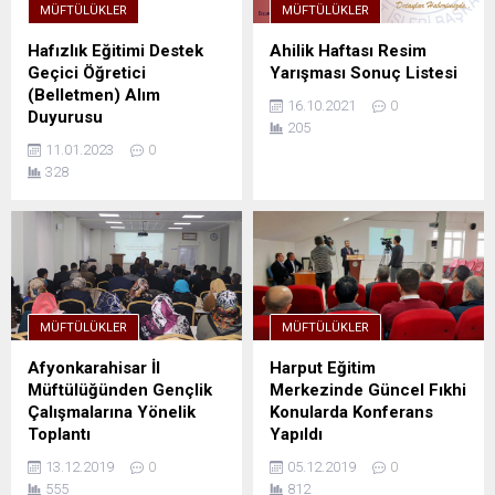
MÜFTÜLÜKLER
MÜFTÜLÜKLER
Hafızlık Eğitimi Destek
Ahilik Haftası Resim
Geçici Öğretici
Yarışması Sonuç Listesi
(Belletmen) Alım
16.10.2021
0
Duyurusu
205
11.01.2023
0
328
MÜFTÜLÜKLER
MÜFTÜLÜKLER
Afyonkarahisar İl
Harput Eğitim
Müftülüğünden Gençlik
Merkezinde Güncel Fıkhi
Çalışmalarına Yönelik
Konularda Konferans
Toplantı
Yapıldı
13.12.2019
0
05.12.2019
0
555
812