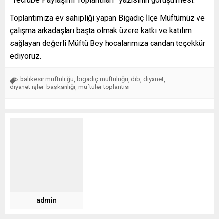
“Tecrübe Paylaşımı Toplantıları” yazısının görüşülmesi.
Toplantımıza ev sahipliği yapan Bigadiç İlçe Müftümüz ve
çalışma arkadaşları başta olmak üzere katkı ve katılım
sağlayan değerli Müftü Bey hocalarımıza candan teşekkür
ediyoruz.
balıkesir müftülüğü
bigadiç müftülüğü
dib
diyanet
,
,
,
,
diyanet işleri başkanlığı
müftüler toplantısı
,
admin