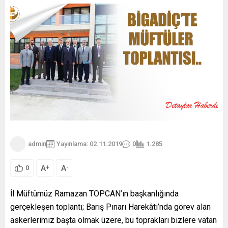
admin
Yayınlama: 02.11.2019
0
1.285
A
A
+
-
0
İl Müftümüz Ramazan TOPCAN’ın başkanlığında
gerçekleşen toplantı; Barış Pınarı Harekâtı’nda görev alan
askerlerimiz başta olmak üzere, bu toprakları bizlere vatan