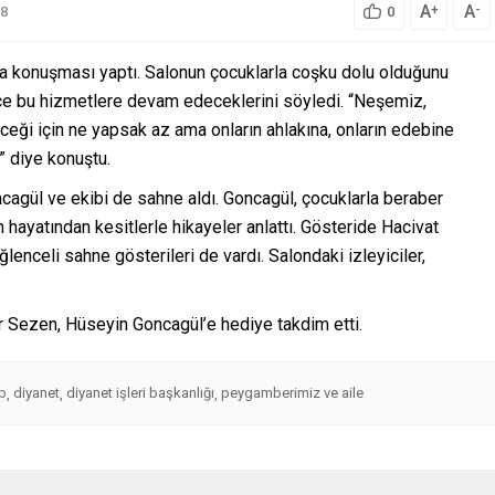
A
A
+
-
8
0
ma konuşması yaptı. Salonun çocuklarla coşku dolu olduğunu
ece bu hizmetlere devam edeceklerini söyledi. “Neşemiz,
ği için ne yapsak az ama onların ahlakına, onların edebine
” diye konuştu.
agül ve ekibi de sahne aldı. Goncagül, çocuklarla beraber
 hayatından kesitlerle hikayeler anlattı. Gösteride Hacivat
lenceli sahne gösterileri de vardı. Salondaki izleyiciler,
 Sezen, Hüseyin Goncagül’e hediye takdim etti.
b
diyanet
diyanet işleri başkanlığı
peygamberimiz ve aile
,
,
,