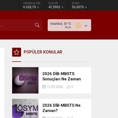
GRAM ALTIN
DOLAR
EURO
6.520,79
47,5952
55,0575
İstanbul,
31
°C
Açık
POPÜLER KONULAR
2026 DİB-MBSTS
Sonuçları Ne Zaman
Açıklanacak?
12.03.2026
0
2026 DİB-MBSTS Ne
Zaman?