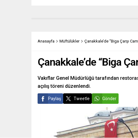
Anasayfa
Müftülükler
Çanakkale’de “Biga Çarşı Camii
Çanakkale’de “Biga Çarş
Vakıflar Genel Müdürlüğü tarafından restoras
açılış töreni düzenlendi.
Paylaş
Tweetle
Gönder