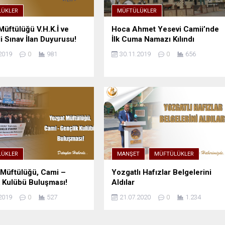
ÜKLER
MÜFTÜLÜKLER
Müftülüğü V.H.K.İ ve
Hoca Ahmet Yesevi Camii’nde
i Sınav İlan Duyurusu!
İlk Cuma Namazı Kılındı
2019
0
981
30.11.2019
0
656
ÜKLER
MANŞET
MÜFTÜLÜKLER
Müftülüğü, Cami –
Yozgatlı Hafızlar Belgelerini
 Kulübü Buluşması!
Aldılar
2019
0
527
21.07.2020
0
1.234