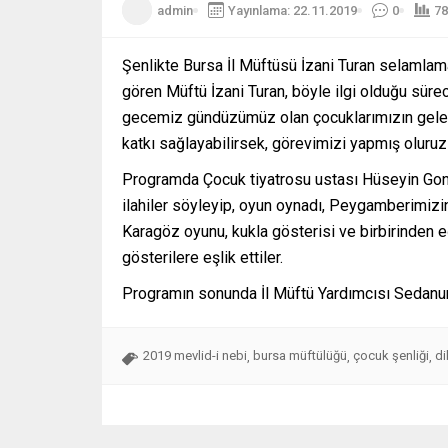
admin
Yayınlama: 22.11.2019
0
78
Şenlikte Bursa İl Müftüsü İzani Turan selamla
gören Müftü İzani Turan, böyle ilgi olduğu sür
gecemiz gündüzümüz olan çocuklarımızın gelece
katkı sağlayabilirsek, görevimizi yapmış oluruz
Programda Çocuk tiyatrosu ustası Hüseyin Gonc
ilahiler söyleyip, oyun oynadı, Peygamberimizin
Karagöz oyunu, kukla gösterisi ve birbirinden eğ
gösterilere eşlik ettiler.
Programın sonunda İl Müftü Yardımcısı Sedanur
2019 mevlid-i nebi
bursa müftülüğü
çocuk şenliği
di
,
,
,