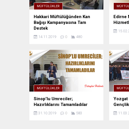
MÜFTÜLÜKLER
MÜFTÜL
Hakkari Müftülüğünden Kan
Edirne 
Bağışı Kampanyasına Tam
Hizmetl
Destek
15.02.
14.11.2019
0
480
MÜFTÜLÜKLER
MÜFTÜL
Sinop’lu Umreciler;
Yozgat 
Hazırlıklarını Tamamladılar
Gençlik
31.10.2019
0
583
11.03.