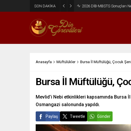
SON DAKİKA
2026 DİB-MBSTS Ne Zaman?
Anasayfa
Müftülükler
Bursa İl Müftülüğü, Çocuk Şenl
Bursa İl Müftülüğü, Çoc
Mevlid’i Nebi etkinlikleri kapsamında Bursa 
Osmangazi salonunda yapıldı.
Paylaş
Tweetle
Gönder