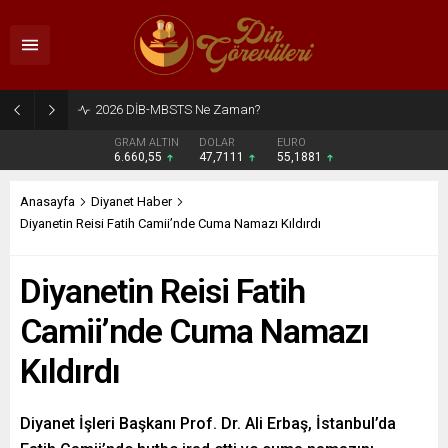
2026 DİB-MBSTS Ne Zaman?
GRAM ALTIN
DOLAR
EURO
6.660,55
47,7111
55,1881
Anasayfa
Diyanet Haber
Diyanetin Reisi Fatih Camii’nde Cuma Namazı Kıldırdı
Diyanetin Reisi Fatih
Camii’nde Cuma Namazı
Kıldırdı
Diyanet İşleri Başkanı Prof. Dr. Ali Erbaş, İstanbul’da