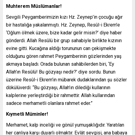
Muhterem Müslümanlar!
Sevgili Peygamberimizin kızı Hz. Zeynep’in çocuğu ağır
bir hastalığa yakalanmıştı. Hz. Zeynep, Resûl-i Ekrem’e
‘Oğlum ölmek üzere, bize kadar gelir misin?’ diye haber
gönderdi. Allah Resûlü bir grup sahabiyle birlikte kızının
evine gitti. Kucağına aldığı torununun can çekişmekte
olduğunu gören rahmet Peygamberinin gözlerinden yaş
akmaya başladı. Orada bulunan sahâbilerden biri, ‘Ey
Allah’ın Resûlü! Bu gözyaşı nedir?’ diye sordu. Bunun
üzerine Resûl-i Ekrem’in mübarek dudaklarından şu sözler
dökülüverdi: “Bu gözyaşı, Allah’ın dilediği kullarının
kalplerine yerleştirdiği bir rahmettir. Allah kullarından
sadece merhametli olanlara rahmet eder.”
Kıymetli Müminler!
Merhamet, kalp inceliği ve gönül yumuşaklığıdır. Yaratılan
her canlıya karşı duyarlı olmaktır. Evlât sevgisi, ana babaya