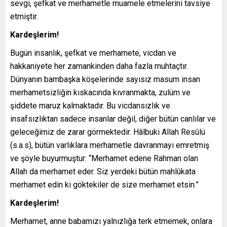
sevgi, şefkat ve merhametle muamele etmelerini tavsiye
etmiştir.
Kardeşlerim!
Bugün insanlık, şefkat ve merhamete, vicdan ve
hakkaniyete her zamankinden daha fazla muhtaçtır.
Dünyanın bambaşka köşelerinde sayısız masum insan
merhametsizliğin kıskacında kıvranmakta, zulüm ve
şiddete maruz kalmaktadır. Bu vicdansızlık ve
insafsızlıktan sadece insanlar değil, diğer bütün canlılar ve
geleceğimiz de zarar görmektedir. Hâlbuki Allah Resûlü
(s.a.s), bütün varlıklara merhametle davranmayı emretmiş
ve şöyle buyurmuştur: “Merhamet edene Rahman olan
Allah da merhamet eder. Siz yerdeki bütün mahlûkata
merhamet edin ki göktekiler de size merhamet etsin.”
Kardeşlerim!
Merhamet, anne babamızı yalnızlığa terk etmemek, onlara