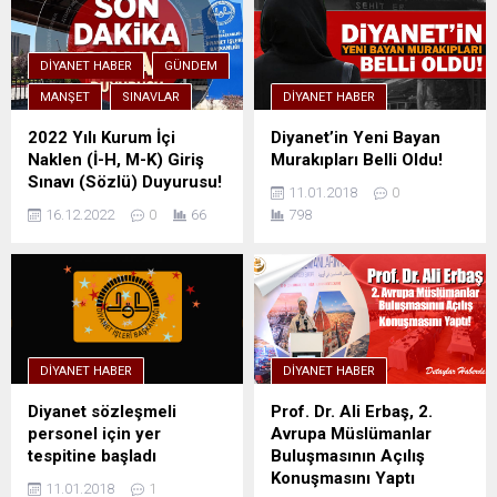
DIYANET HABER
GÜNDEM
MANŞET
SINAVLAR
DIYANET HABER
2022 Yılı Kurum İçi
Diyanet’in Yeni Bayan
Naklen (İ-H, M-K) Giriş
Murakıpları Belli Oldu!
Sınavı (Sözlü) Duyurusu!
11.01.2018
0
16.12.2022
0
66
798
DIYANET HABER
DIYANET HABER
Diyanet sözleşmeli
Prof. Dr. Ali Erbaş, 2.
personel için yer
Avrupa Müslümanlar
tespitine başladı
Buluşmasının Açılış
Konuşmasını Yaptı
11.01.2018
1