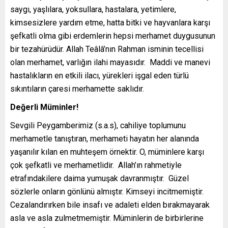
saygı, yaşlılara, yoksullara, hastalara, yetimlere,
kimsesizlere yardım etme, hatta bitki ve hayvanlara karşı
şefkatli olma gibi erdemlerin hepsi merhamet duygusunun
bir tezahürüdür. Allah Teâlâ’nın Rahman isminin tecellisi
olan merhamet, varlığın ilahi mayasıdır. Maddi ve manevi
hastalıkların en etkili ilacı, yürekleri işgal eden türlü
sıkıntıların çaresi merhamette saklıdır.
Değerli Müminler!
Sevgili Peygamberimiz (s.a.s), cahiliye toplumunu
merhametle tanıştıran, merhameti hayatın her alanında
yaşanılır kılan en muhteşem örnektir. O, müminlere karşı
çok şefkatli ve merhametlidir. Allah’ın rahmetiyle
etrafındakilere daima yumuşak davranmıştır. Güzel
sözlerle onların gönlünü almıştır. Kimseyi incitmemiştir.
Cezalandırırken bile insafı ve adaleti elden bırakmayarak
asla ve asla zulmetmemiştir. Müminlerin de birbirlerine