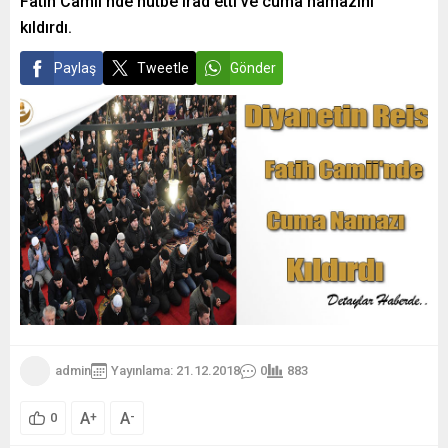
Fatih Camii’nde hutbe irad etti ve cuma namazını
kıldırdı.
Paylaş
Tweetle
Gönder
admin
Yayınlama: 21.12.2018
0
883
A
A
+
-
0