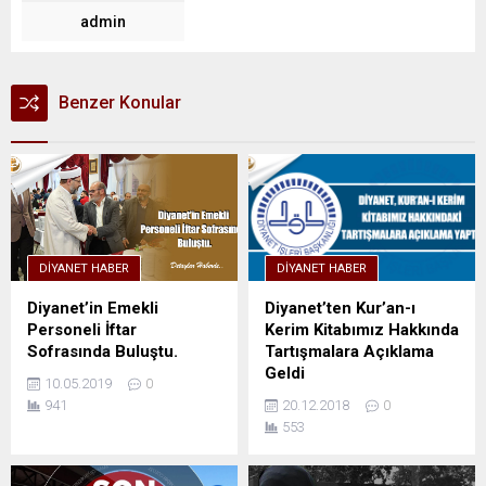
admin
Benzer Konular
DIYANET HABER
DIYANET HABER
Diyanet’in Emekli
Diyanet’ten Kur’an-ı
Personeli İftar
Kerim Kitabımız Hakkında
Sofrasında Buluştu.
Tartışmalara Açıklama
Geldi
10.05.2019
0
941
20.12.2018
0
553