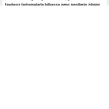
faydasız tartışmalarla bilhassa genç nesillerin zihnini
meşgul eden yaklaşımlardan uzak durulması gerektiğini
söyledi.
Paylaş
Tweetle
Gönder
admin
Yayınlama: 21.12.2018
0
616