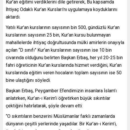
Kur’an eğitimi verdiklerini dile getirerek, Bu kapsamda
İhtiyaç Odaklı Kur’an Kursları’nı uygulamaya koyduklarını
aktardı.
Yatılı Kur’an kurslarının sayısının bin 500, gündüzlü Kur’an
kurslarının sayısının 25 bin, Kur’an kursu bulunmayan
mahallelerde ihtiyaç doğrultusunda mülki amirlerin onayıyla
açılan “D sınıfı” Kur’an kurslarının sayısının ise 10 bin
civarında olduğunu belirten Başkan Erbaş, her yıl 20-25 bin
fahri öğreticinin Kur’an kurslarında hizmet verdiğini, Kur’an
kurslarında eğitim veren hocaların toplam sayısının ise 50
bine ulaştığını söyledi.
Başkan Erbaş, Peygamber Efendimizin insanlara İslam’ı
anlatırken, Kur’an-ı Kerim’i öğretirken büyük sıkıntılar
çektiğini hatırlatarak, şöyle devam etti:
“O sıkıntıların benzerini Müslümanlar farklı zamanlarda
dünyanın çeşitli yerlerinde yaşadılar. Bir Kur’an-ı Kerim’i,