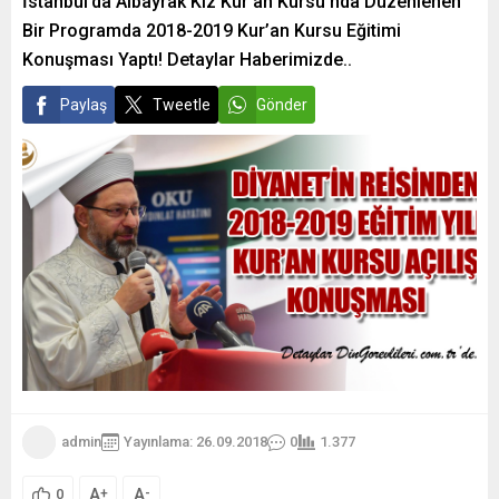
İstanbul’da Albayrak Kız Kur’an Kursu’nda Düzenlenen
Bir Programda 2018-2019 Kur’an Kursu Eğitimi
Konuşması Yaptı! Detaylar Haberimizde..
Paylaş
Tweetle
Gönder
admin
Yayınlama: 26.09.2018
0
1.377
A
A
+
-
0