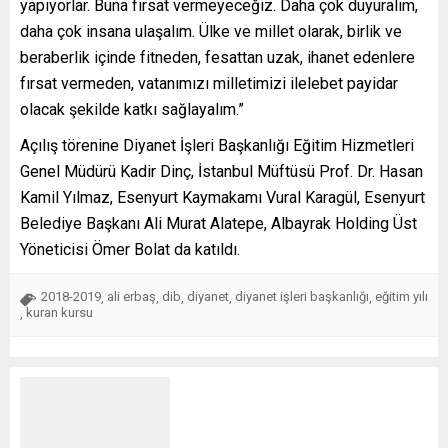
yapıyorlar. Buna fırsat vermeyeceğiz. Daha çok duyuralım,
daha çok insana ulaşalım. Ülke ve millet olarak, birlik ve
beraberlik içinde fitneden, fesattan uzak, ihanet edenlere
fırsat vermeden, vatanımızı milletimizi ilelebet payidar
olacak şekilde katkı sağlayalım.”
Açılış törenine Diyanet İşleri Başkanlığı Eğitim Hizmetleri
Genel Müdürü Kadir Dinç, İstanbul Müftüsü Prof. Dr. Hasan
Kamil Yılmaz, Esenyurt Kaymakamı Vural Karagül, Esenyurt
Belediye Başkanı Ali Murat Alatepe, Albayrak Holding Üst
Yöneticisi Ömer Bolat da katıldı.
2018-2019
ali erbaş
dib
diyanet
diyanet işleri başkanlığı
eğitim yılı
,
,
,
,
,
kuran kursu
,