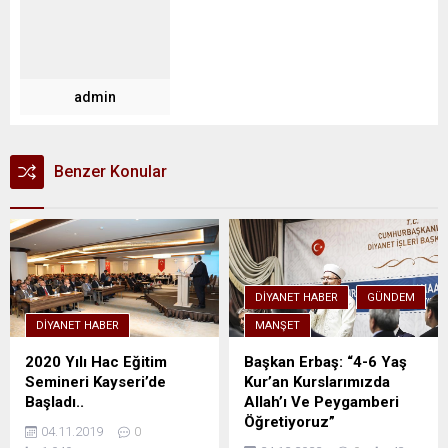
admin
Benzer Konular
DIYANET HABER
GÜNDEM
DIYANET HABER
MANŞET
2020 Yılı Hac Eğitim
Başkan Erbaş: “4-6 Yaş
Semineri Kayseri’de
Kur’an Kurslarımızda
Başladı..
Allah’ı Ve Peygamberi
Öğretiyoruz”
04.11.2019
0