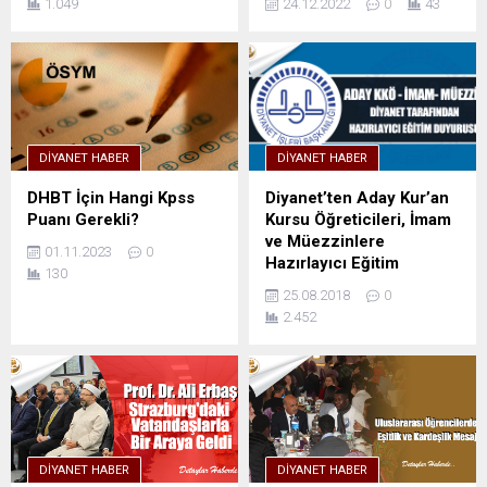
1.049
24.12.2022
0
43
DIYANET HABER
DIYANET HABER
DHBT İçin Hangi Kpss
Diyanet’ten Aday Kur’an
Puanı Gerekli?
Kursu Öğreticileri, İmam
ve Müezzinlere
01.11.2023
0
Hazırlayıcı Eğitim
130
25.08.2018
0
2.452
DIYANET HABER
DIYANET HABER