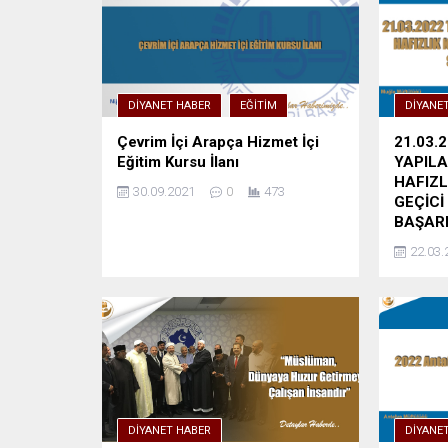
DIYANET HABER
EĞITIM
DIYANE
Çevrim İçi Arapça​ Hizmet İçi
21.03.
Eğitim Kursu İlanı
YAPILA
HAFIZL
30.09.2021
0
473
GEÇİCİ
BAŞARI
22.03.
DIYANET HABER
DIYANE