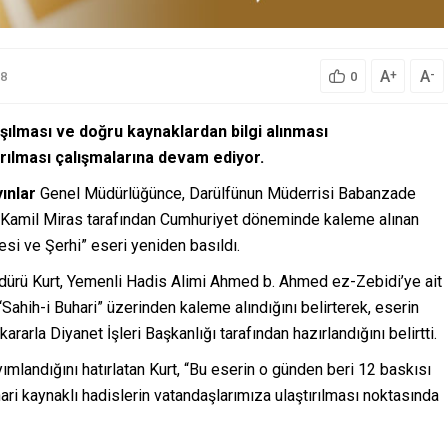
A
A
+
-
8
0
laşılması ve doğru kaynaklardan bilgi alınması
arılması çalışmalarına devam ediyor.
yınlar
Genel Müdürlüğünce, Darülfünun Müderrisi Babanzade
. Kamil Miras tarafından Cumhuriyet döneminde kaleme alınan
esi ve Şerhi” eseri yeniden basıldı.
Müdürü Kurt, Yemenli Hadis Alimi Ahmed b. Ahmed ez-Zebidi’ye ait
“Sahih-i Buhari” üzerinden kaleme alındığını belirterek, eserin
rarla Diyanet İşleri Başkanlığı tarafından hazırlandığını belirtti.
yımlandığını hatırlatan Kurt, “Bu eserin o günden beri 12 baskısı
ari kaynaklı hadislerin vatandaşlarımıza ulaştırılması noktasında