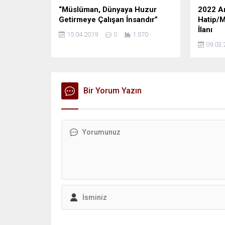
“Müslüman, Dünyaya Huzur
2022 An
Getirmeye Çalışan İnsandır”
Hatip/M
İlanı
15.04.2019
0
1.070
09.03.
Bir Yorum Yazın