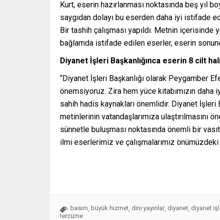
Kurt, eserin hazırlanması noktasında beş yıl boy
saygıdan dolayı bu eserden daha iyi istifade ed
Bir tashih çalışması yapıldı. Metnin içerisinde y
bağlamda istifade edilen eserler, eserin sonunda
Diyanet İşleri Başkanlığınca eserin 8 cilt hal
“Diyanet İşleri Başkanlığı olarak Peygamber Efe
önemsiyoruz. Zira hem yüce kitabımızın daha iyi
sahih hadis kaynakları önemlidir. Diyanet İşler
metinlerinin vatandaşlarımıza ulaştırılmasını 
sünnetle buluşması noktasında önemli bir vasıta 
ilmi eserlerimiz ve çalışmalarımız önümüzdeki 
basım
büyük hizmet
dini yayınlar
diyanet
diyanet işl
,
,
,
,
tercüme