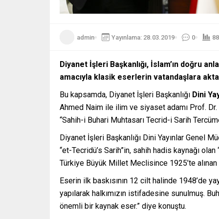
admin
Yayınlama: 28.03.2019
0
88
Diyanet
İşleri Başkanlığı, İslam’ın doğru an
amacıyla klasik
eser
lerin vatandaşlara akt
Bu kapsamda, Diyanet İşleri Başkanlığı
Dini Ya
Ahmed Naim ile ilim ve siyaset adamı Prof. Dr
“Sahih-i Buhari Muhtasarı Tecrid-i Sarih Tercüm
Diyanet İşleri Başkanlığı Dini Yayınlar Genel 
“et-Tecridü’s Sarih”in, sahih hadis kaynağı olan 
Türkiye Büyük Millet Meclisince 1925’te alınan ka
Eserin ilk baskısının 12 cilt halinde 1948’de ya
yapılarak halkımızın istifadesine sunulmuş. Buh
önemli bir kaynak eser.” diye konuştu.