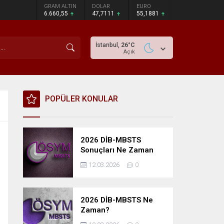
GRAM ALTIN
DOLAR
EURO
6.660,55
47,7111
55,1881
İstanbul,
26
°C
Açık
POPÜLER KONULAR
2026 DİB-MBSTS
Sonuçları Ne Zaman
Açıklanacak?
12.03.2026
0
2026 DİB-MBSTS Ne
Zaman?