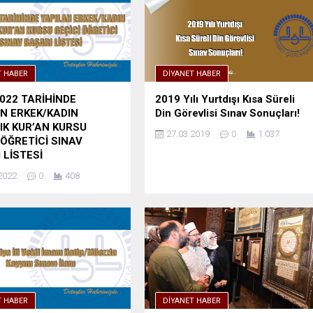
T HABER
DIYANET HABER
2022 TARİHİNDE
2019 Yılı Yurtdışı Kısa Süreli
N ERKEK/KADIN
Din Görevlisi Sınav Sonuçları!
IK KUR’AN KURSU
27.03.2019
0
1.037
 ÖĞRETİCİ SINAV
 LİSTESİ
2022
0
408
T HABER
DIYANET HABER