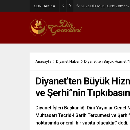
SON DAKİKA
2026 DİB-MBSTS Ne Zaman?
Anasayfa
Diyanet Haber
Diyanet’ten Büyük Hizmet “T
Diyanet’ten Büyük Hizm
ve Şerhi”nin Tıpkıbasım
Diyanet İşleri Başkanlığı Dini Yayınlar Genel 
Muhtasarı Tecrid-i Sarih Tercümesi ve Şerhi”
noktasında önemli bir vasıta olacaktır.” dedi.