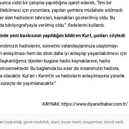
unca ciddi bir çalışma yapıldığına işaret ederek, “İlmi bir
ilebilmesi için yorumlara, yapılan şerhlere müdahale edilmedi.
er alan hadislerin tahricleri, kaynakları gösterilmiş oldu. Bu
 bibliyografyayla verilmiş oldu.” ifadelerini kullandı.
inde yeni baskısının yapıldığını bildiren Kurt, şunları söyledi:
ndimizin hadislerini, sünnetini vatandaşlarımıza ulaştırmayı
 anlaşılması hem de dinin daha iyi anlaşılıp yaşanılabilmesi için
i Başkanlığımız dünden bugüne hadis kaynaklarının, hadis
önemsemektedir. Bu bağlamda bu eser de insanımızın hadisle,
olacaktır. Kur’an-ı Kerim’in ve hadislerin anlaşılmasına yönelik
süreçte de yayımlanacaktır.”
KAYNAK: https://www.diyanethaber.com.tr/
eri başkanlığı
genel müdürlük
islam
kuranı kerim
peygamber
tecridi sarih
,
,
,
,
,
,