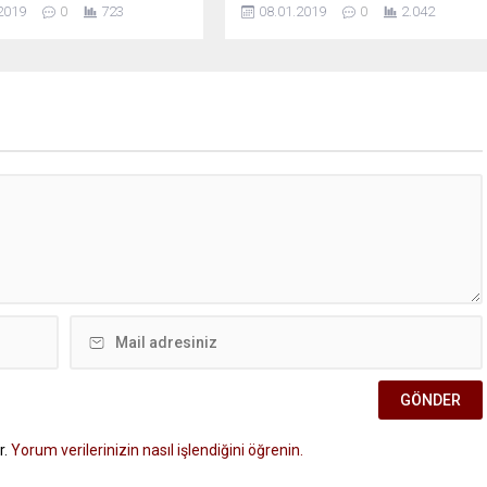
2019
0
723
08.01.2019
0
2.042
r.
Yorum verilerinizin nasıl işlendiğini öğrenin.