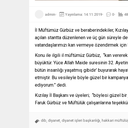
admin
Yayınlama: 14.11.2019
0
48
İl Müftümüz Gürbüz ve beraberindekiler, Kızılay
açılan stantta düzenlenen ve üç gün süreyle
vatandaşlarımızı kan vermeye özendirmek için k
Konu ile ilgili il müftümüz Gürbüz, “kan verere
büyüktür. Yüce Allah Maide suresinin 32. Ayetind
bütün insanlığı yaşatmış gibidir’ buyurarak hay
etmiştir. Bu vesileyle böyle güzel bir kampa
ediyorum.” dedi.
Kızılay İl Başkanı ve üyeleri; “böylesi güzel b
Faruk Gürbüz ve Müftülük çalışanlarına teşekkür
dib
diyanet
diyanet işleri başkanlığı
hakkari müftülü
,
,
,