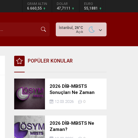
GRAM ALTIN
DOLAR
EURO
6.660,55
47,7111
55,1881
İstanbul,
26
°C
Açık
POPÜLER KONULAR
2026 DİB-MBSTS
Sonuçları Ne Zaman
Açıklanacak?
12.03.2026
0
2026 DİB-MBSTS Ne
Zaman?