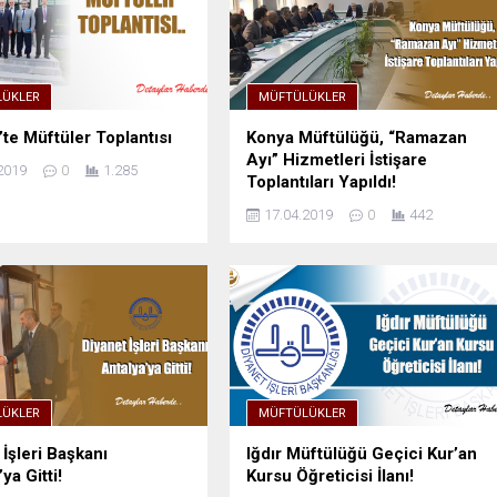
ÜKLER
MÜFTÜLÜKLER
’te Müftüler Toplantısı
Konya Müftülüğü, “Ramazan
Ayı” Hizmetleri İstişare
2019
0
1.285
Toplantıları Yapıldı!
17.04.2019
0
442
ÜKLER
MÜFTÜLÜKLER
 İşleri Başkanı
Iğdır Müftülüğü Geçici Kur’an
ya Gitti!
Kursu Öğreticisi İlanı!