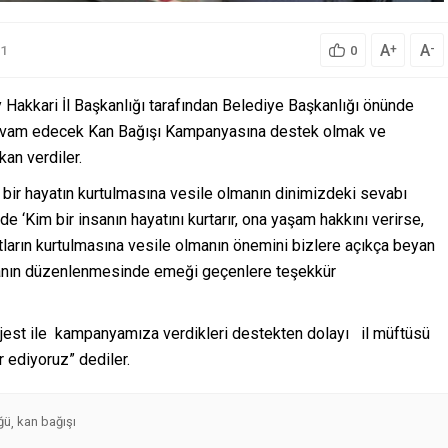
A
A
+
-
1
0
 Hakkari İl Başkanlığı tarafından Belediye Başkanlığı önünde
 devam edecek Kan Bağışı Kampanyasına destek olmak ve
an verdiler.
k bir hayatın kurtulmasına vesile olmanın dinimizdeki sevabı
e ‘Kim bir insanın hayatını kurtarır, ona yaşam hakkını verirse,
atların kurtulmasına vesile olmanın önemini bizlere açıkça beyan
nyanın düzenlenmesinde emeği geçenlere teşekkür
ir jest ile kampanyamıza verdikleri destekten dolayı il müftüsü
 ediyoruz” dediler.
ğü
kan bağışı
,