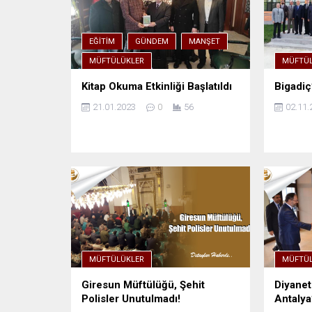
EĞITIM
GÜNDEM
MANŞET
MÜFTÜLÜKLER
MÜFTÜL
Kitap Okuma Etkinliği Başlatıldı
Bigadiç
21.01.2023
0
56
02.11.
MÜFTÜLÜKLER
MÜFTÜL
Giresun Müftülüğü, Şehit
Diyanet
Polisler Unutulmadı!
Antalya’