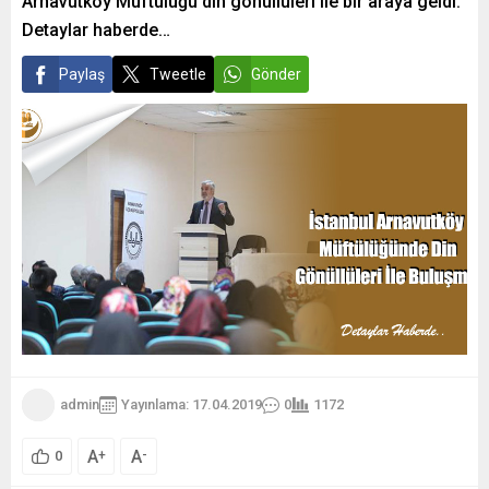
Arnavutköy Müftülüğü din gönüllüleri ile bir araya geldi.
Detaylar haberde…
Paylaş
Tweetle
Gönder
admin
Yayınlama: 17.04.2019
0
1172
A
A
+
-
0