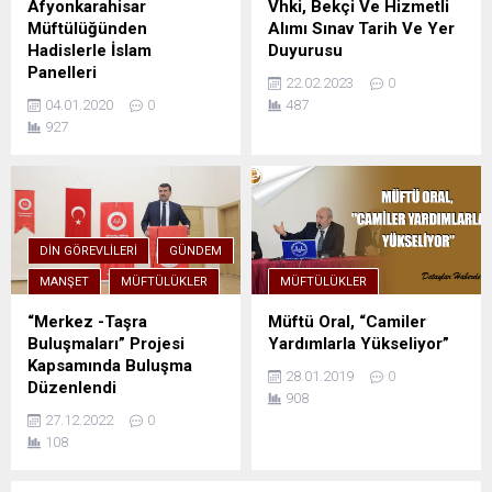
Afyonkarahisar
Vhki, Bekçi Ve Hizmetli
Müftülüğünden
Alımı Sınav Tarih Ve Yer
Hadislerle İslam
Duyurusu
Panelleri
22.02.2023
0
04.01.2020
0
487
927
DIN GÖREVLILERI
GÜNDEM
MANŞET
MÜFTÜLÜKLER
MÜFTÜLÜKLER
“Merkez -Taşra
Müftü Oral, “Camiler
Buluşmaları” Projesi
Yardımlarla Yükseliyor”
Kapsamında Buluşma
28.01.2019
0
Düzenlendi
908
27.12.2022
0
108