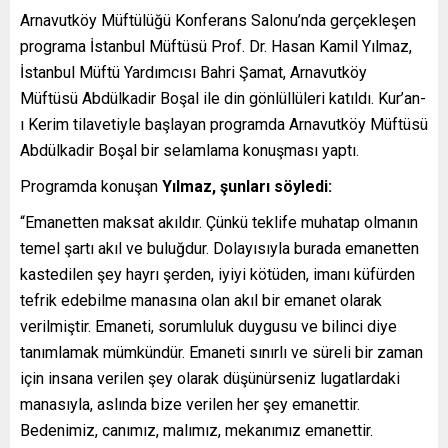
Arnavutköy Müftülüğü Konferans Salonu’nda gerçekleşen
programa İstanbul Müftüsü Prof. Dr. Hasan Kamil Yılmaz,
İstanbul Müftü Yardımcısı Bahri Şamat, Arnavutköy
Müftüsü Abdülkadir Boşal ile din gönlüllüleri katıldı. Kur’an-
ı Kerim tilavetiyle başlayan programda Arnavutköy Müftüsü
Abdülkadir Boşal bir selamlama konuşması yaptı.
Programda konuşan
Yılmaz, şunları söyledi:
“Emanetten maksat akıldır. Çünkü teklife muhatap olmanın
temel şartı akıl ve buluğdur. Dolayısıyla burada emanetten
kastedilen şey hayrı şerden, iyiyi kötüden, imanı küfürden
tefrik edebilme manasına olan akıl bir emanet olarak
verilmiştir. Emaneti, sorumluluk duygusu ve bilinci diye
tanımlamak mümkündür. Emaneti sınırlı ve süreli bir zaman
için insana verilen şey olarak düşünürseniz lugatlardaki
manasıyla, aslında bize verilen her şey emanettir.
Bedenimiz, canımız, malımız, mekanımız emanettir.