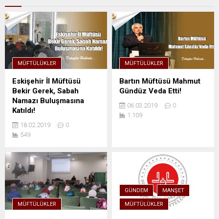
MÜFTÜLÜKLER
MÜFTÜLÜKLER
Eskişehir İl Müftüsü
Bartın Müftüsü Mahmut
Bekir Gerek, Sabah
Gündüz Veda Etti!
Namazı Buluşmasına
06.03.2019
0
Katıldı!
1.109
18.02.2019
0
549
GÜNDEM
MANŞET
MÜFTÜLÜKLER
MÜFTÜLÜKLER