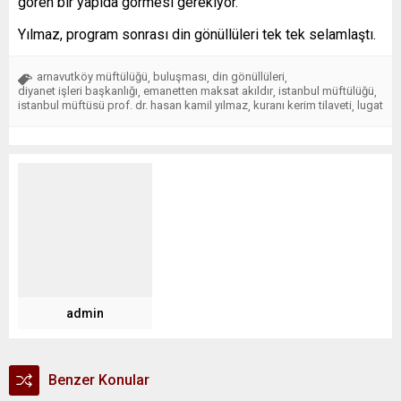
gören bir yapıda görmesi gerekiyor.”
Yılmaz, program sonrası din gönüllüleri tek tek selamlaştı.
arnavutköy müftülüğü
buluşması
din gönüllüleri
,
,
,
diyanet işleri başkanlığı
emanetten maksat akıldır
istanbul müftülüğü
,
,
,
istanbul müftüsü prof. dr. hasan kamil yılmaz
kuranı kerim tilaveti
lugat
,
,
admin
Benzer Konular