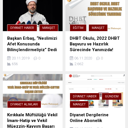
DIYANET HABER
MANŞET
EĞITIM
MANŞET
Başkan Erbaş, “Neslimizi
DHBT Okulu, 2022 DHBT
Afet Konusunda
Başvuru ve Hazırlık
Bilinçlendirmeliyiz” Dedi
Sürecinde Yanınızda!
20.11.2019
0
06.11.2020
0
656
2.662
DIYANET HABER
GÜNDEM
DIYANET ALIMLARI
MANŞET
Kırıkkale Müftülüğü Vekil
Diyanet Dergilerine
İmam-Hatip ve Vekil
Online Abonelik
Müezzin-Kayyım Başarı