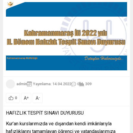
admin
Yayınlama: 14.04.2022
0
309
A
A
+
-
0
HAFIZLIK TESPİT SINAVI DUYURUSU
Kur’an kurslarımızda ve dışarıdan kendi imkânlarıyla
hafızlıklarını tamamlayan öğrenci ve vatandaşlarımıza