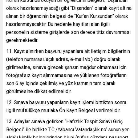
Kur’an kursunda okuyan bir öğrencinin belgesi, “Dışarıdan”
olarak hazırlanamayacağı gibi “Dışarıdan” olarak kayıt altına
alınan bir öğrencinin belgesi de “Kur’an Kursundan” olarak
hazırlanmayacaktır. Bu nedenle kayıtları alan ilgili
personelin sisteme girişlerde son derece titiz davranması
gerekmektedir.
Kayıt alınırken başvuru yapanlara ait iletişim bilgilerinin
(telefon numarası, açık adres, e-mail vb.) doğru olarak
girilmesine, sınava girecek şahsın mağdur olmaması için
fotoğrafsız kayıt alınmamasına ve yüklenen fotoğrafların
son 6 ay içinde çekilmiş ve yüz kısmının tam olarak
görülmesine dikkat edilmelidir.
Sınava başvuru yapanların kayıt işlemi bittikten sonra
ilgili müftülükçe mutlaka Ön Kayıt Belgesi verilmelidir.
Adaylar sınava gelirken “Hafızlık Tespit Sınavı Giriş
Belgesi” ile birlikte T.C./Yabancı Vatandaşlık no’ sunun yer
aldığı kimlik belgelerinden birini (nüfus cüzdanı, pasaport