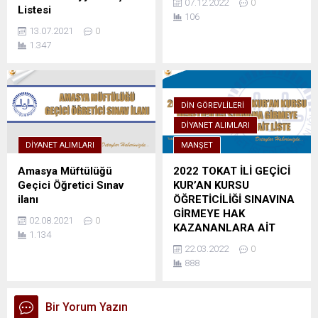
07.12.2022
0
Listesi
106
13.07.2021
0
1.347
DIN GÖREVLILERI
DIYANET ALIMLARI
DIYANET ALIMLARI
MANŞET
Amasya Müftülüğü
2022 TOKAT İLİ GEÇİCİ
Geçici Öğretici Sınav
KUR’AN KURSU
ilanı
ÖĞRETİCİLİĞİ SINAVINA
GİRMEYE HAK
02.08.2021
0
KAZANANLARA AİT
1.134
LİSTE
22.03.2022
0
888
Bir Yorum Yazın