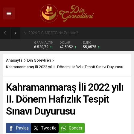
2026 DİB-MBSTS Ne Zaman?
GRAM ALTIN
DOLAR
EURO
6.520,79
47,5952
55,0575
Anasayfa
Din Görevlileri
Kahramanmaraş İli 2022 yılı II. Dönem Hafızlık Tespit Sınavı Duyurusu
Kahramanmaraş İli 2022 yılı
II. Dönem Hafızlık Tespit
Sınavı Duyurusu
Paylaş
Tweetle
Gönder