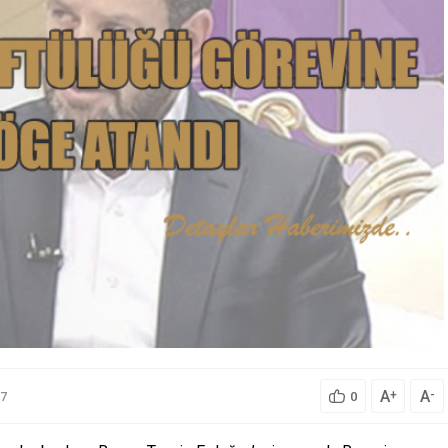
A
A
+
-
7
0