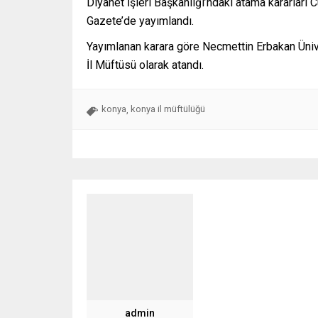
Diyanet İşleri Başkanlığı’ndaki atama kararlar
Gazete’de yayımlandı.
Yayımlanan karara göre Necmettin Erbakan Ünive
İl Müftüsü olarak atandı.
konya
konya il müftülüğü
,
admin