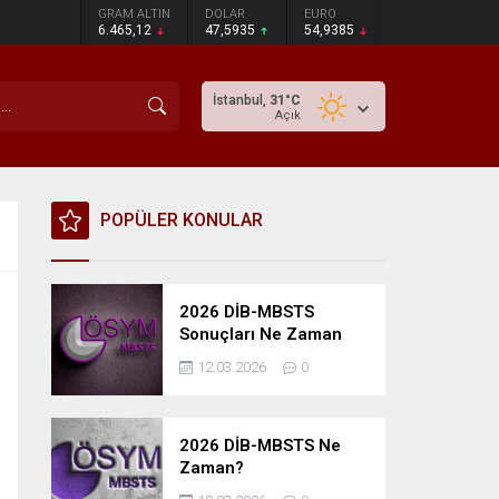
GRAM ALTIN
DOLAR
EURO
6.465,12
47,5935
54,9385
İstanbul,
31
°C
Açık
POPÜLER KONULAR
2026 DİB-MBSTS
Sonuçları Ne Zaman
Açıklanacak?
12.03.2026
0
2026 DİB-MBSTS Ne
Zaman?