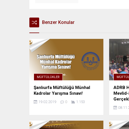
Benzer Konular
MÜFTÜLÜKLER
MÜFTÜL
Şanlıurfa Müftülüğü Münhal
ADRB H
Kadrolar Yarışma Sınavı!
Mevlid-
Gerçekl
19.02.2019
0
1.153
08.11.