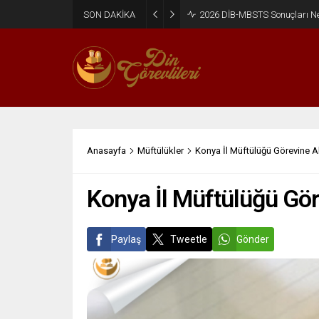
SON DAKİKA
2026 DİB-MBSTS Ne Zaman?
Anasayfa
Müftülükler
Konya İl Müftülüğü Görevine A
Konya İl Müftülüğü Gör
Paylaş
Tweetle
Gönder