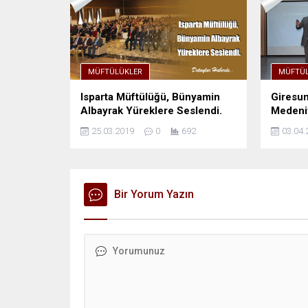
MÜFTÜLÜKLER
MÜFTÜL
Isparta Müftülüğü, Bünyamin
Giresun
Albayrak Yüreklere Seslendi.
Medeniy
25.03.2019
0
692
03.04.
Bir Yorum Yazın