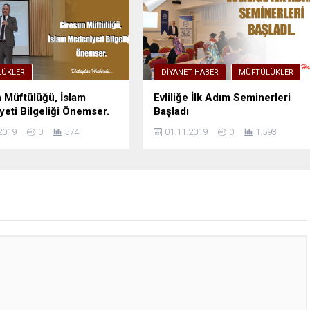
ÜKLER
DIYANET HABER
MÜFTÜLÜKLER
 Müftülüğü, İslam
Evliliğe İlk Adım Seminerleri
eti Bilgeliği Önemser.
Başladı
2019
0
574
01.11.2019
0
1.593