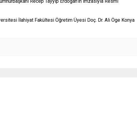
ı Cumhurbaşkanı Recep Tayyip Erdoğan’ın imzasıyla Resmi
rsitesi İlahiyat Fakültesi Öğretim Üyesi Doç. Dr. Ali Öge Konya