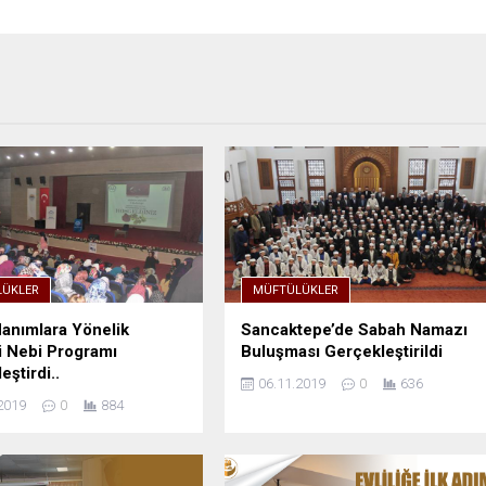
ÜKLER
MÜFTÜLÜKLER
anımlara Yönelik
Sancaktepe’de Sabah Namazı
i Nebi Programı
Buluşması Gerçekleştirildi
eştirdi..
06.11.2019
0
636
2019
0
884