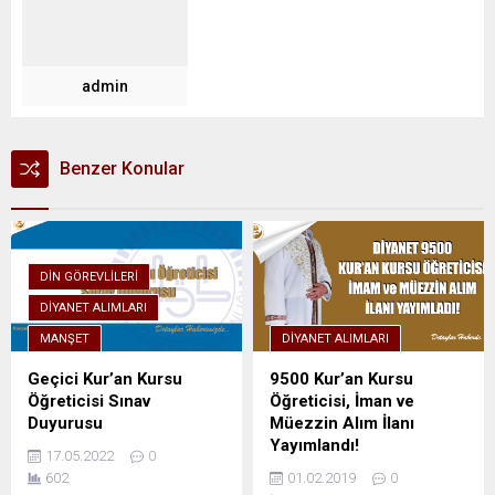
admin
Benzer Konular
DIN GÖREVLILERI
DIYANET ALIMLARI
MANŞET
DIYANET ALIMLARI
Geçici Kur’an Kursu
9500 Kur’an Kursu
Öğreticisi Sınav
Öğreticisi, İman ve
Duyurusu
Müezzin Alım İlanı
Yayımlandı!
17.05.2022
0
602
01.02.2019
0