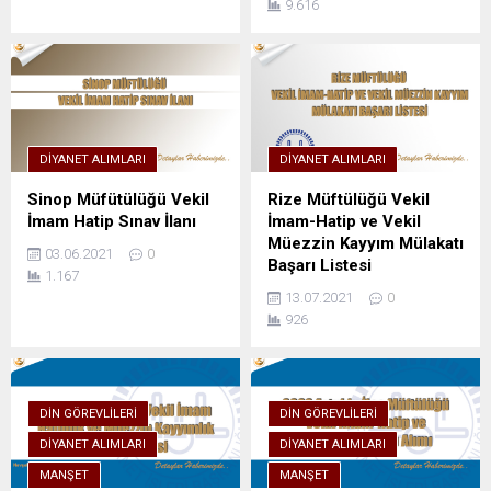
9.616
DIYANET ALIMLARI
DIYANET ALIMLARI
Sinop Müfütülüğü Vekil
Rize Müftülüğü Vekil
İmam Hatip Sınav İlanı
İmam-Hatip ve Vekil
Müezzin Kayyım Mülakatı
03.06.2021
0
Başarı Listesi
1.167
13.07.2021
0
926
DIN GÖREVLILERI
DIN GÖREVLILERI
DIYANET ALIMLARI
DIYANET ALIMLARI
MANŞET
MANŞET