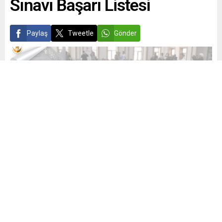
Sınavı Başarı Listesi
Paylaş
Tweetle
Gönder
admin
Yayınlama: 02.07.2021
0
1323
A
A
+
-
0