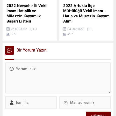
2022 Nevşehir İli Vekil
2022 Artuklu İlçe
İmam Hatiplik ve
Müftülüğü Vekil İmam-
Müezzin Kayyımlık
Hatip ve Müezzin-Kayyım
Başarı Listesi
Alımı
25.03.2022
0
04.04.2022
0
559
427
Bir Yorum Yazın