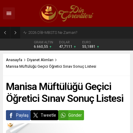
2026 DİB-MBSTS Ne Zaman?
GRAM ALTIN
DOLAR
EURO
6.660,55
47,7111
55,1881
Anasayfa
Diyanet Alımları
Manisa Müftülüğü Geçici Öğretici Sınav Sonuç Listesi
Manisa Müftülüğü Geçici
Öğretici Sınav Sonuç Listesi
Paylaş
Tweetle
Gönder