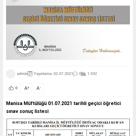
admin
Yayınlama: 02.07.2021
0
1.592
A
A
+
-
0
Manisa Müftülüğü 01.07.2021 tarihli geçici öğretici
sınav sonuç listesi