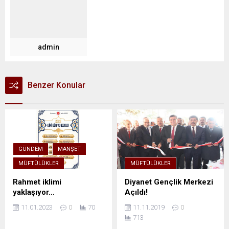
admin
Benzer Konular
GÜNDEM
MANŞET
MÜFTÜLÜKLER
MÜFTÜLÜKLER
Rahmet iklimi
Diyanet Gençlik Merkezi
yaklaşıyor…
Açıldı!
11.01.2023
0
70
11.11.2019
0
713