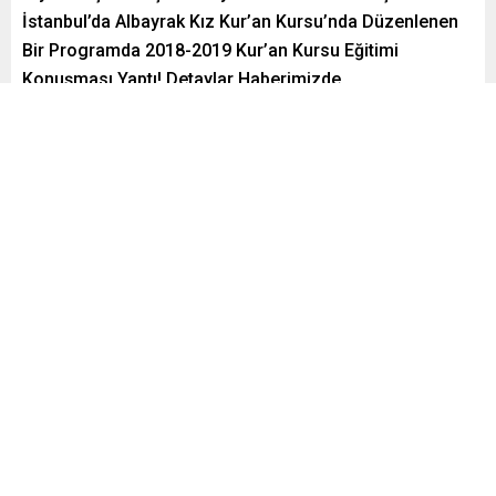
İstanbul’da Albayrak Kız Kur’an Kursu’nda Düzenlenen
Bir Programda 2018-2019 Kur’an Kursu Eğitimi
Konuşması Yaptı! Detaylar Haberimizde..
Paylaş
Tweetle
Gönder
admin
Yayınlama: 26.09.2018
0
1.378