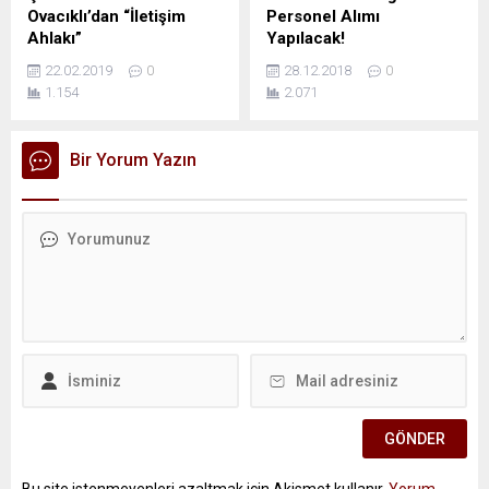
Ovacıklı’dan “İletişim
Personel Alımı
Ahlakı”
Yapılacak!
22.02.2019
0
28.12.2018
0
1.154
2.071
Bir Yorum Yazın