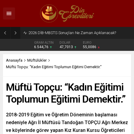
2026 DİB-MBSTS Ne Zaman?
GRAM ALTIN
DOLAR
EURO
6.544,76
47,7013
55,0086
Anasayfa
Müftülükler
Müftü Topçu: “Kadın Eğitimi Toplumun Eğitimi Demektir.”
Müftü Topçu: “Kadın Eğitimi
Toplumun Eğitimi Demektir.”
2018-2019 Eğitim ve Öğretim Döneminin başlaması
nedeniyle Ağrı İl Müftüsü Tandoğan TOPÇU Ağrı Merkez
ve köylerinde görev yapan Kız Kuran Kursu Öğreticileri