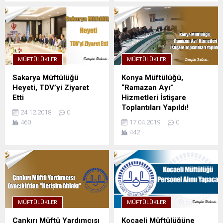
MÜFTÜLÜKLER
MÜFTÜLÜKLER
Sakarya Müftülüğü
Konya Müftülüğü,
Heyeti, TDV’yi Ziyaret
“Ramazan Ayı”
Etti
Hizmetleri İstişare
Toplantıları Yapıldı!
24.12.2018
0
460
17.04.2019
0
442
MÜFTÜLÜKLER
MÜFTÜLÜKLER
Çankırı Müftü Yardımcısı
Kocaeli Müftülüğüne