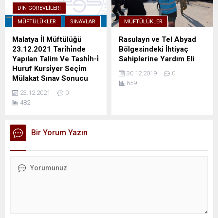
DIN GÖREVLILERI
MÜFTÜLÜKLER
SINAVLAR
MÜFTÜLÜKLER
Malatya İl Müftülüğü
Rasulayn ve Tel Abyad
23.12.2021 Tari̇hi̇nde
Bölgesindeki İhtiyaç
Yapılan Talim Ve Tashi̇h-i̇
Sahiplerine Yardım Eli
Huruf Kursi̇yer Seçi̇m
30.12.2019
0
Mülakat Sınav Sonucu
659
23.12.2021
0
482
Bir Yorum Yazın