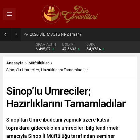
2026 DİB-MBSTS Ne Zaman?
GRAM ALTIN
DOLAR
EURO
6.495,07
47,5633
54,9784
Anasayfa
Müftülükler
Sinop’lu Umreciler; Hazırlıklarını Tamamladılar
Sinop’lu Umreciler;
Hazırlıklarını Tamamladılar
Sinop’tan Umre ibadetini yapmak üzere kutsal
topraklara gidecek olan umrecileri bilgilendirmek
amacıyla Sinop İl Müftülüğü tarafından seminer