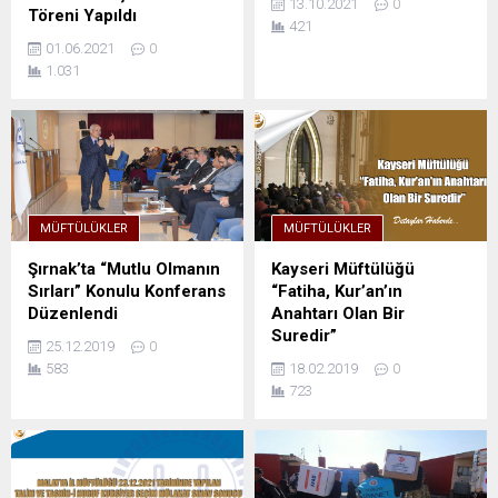
13.10.2021
0
Töreni Yapıldı
421
01.06.2021
0
1.031
MÜFTÜLÜKLER
MÜFTÜLÜKLER
Şırnak’ta “Mutlu Olmanın
Kayseri Müftülüğü
Sırları” Konulu Konferans
“Fatiha, Kur’an’ın
Düzenlendi
Anahtarı Olan Bir
Suredir”
25.12.2019
0
583
18.02.2019
0
723