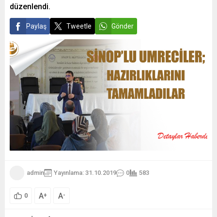
düzenlendi.
Paylaş
Tweetle
Gönder
admin
Yayınlama: 31.10.2019
0
583
A
A
+
-
0