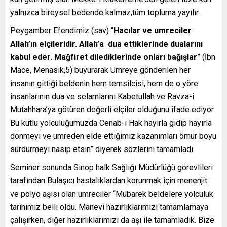
yalnızca bireysel bedende kalmaz,tüm topluma yayılır.
Peygamber Efendimiz (sav) “
Hacılar ve umreciler
Allah’ın elçileridir. Allah’a dua ettiklerinde dualarını
kabul eder. Mağfiret dilediklerinde onları bağışlar
” (İbn
Mace, Menasik,5) buyurarak Umreye gönderilen her
insanın gittiği beldenin hem temsilcisi, hem de o yöre
insanlarının dua ve selamlarını Kabetullah ve Ravza-i
Mutahhara’ya götüren değerli elçiler olduğunu ifade ediyor.
Bu kutlu yolculuğumuzda Cenab-ı Hak hayırla gidip hayırla
dönmeyi ve umreden elde ettiğimiz kazanımları ömür boyu
sürdürmeyi nasip etsin” diyerek sözlerini tamamladı.
Seminer sonunda Sinop halk Sağlığı Müdürlüğü görevlileri
tarafından Bulaşıcı hastalıklardan korunmak için menenjit
ve polyo aşısı olan umreciler “Mübarek beldelere yolculuk
tarihimiz belli oldu. Manevi hazırlıklarımızı tamamlamaya
çalışırken, diğer hazırlıklarımızı da aşı ile tamamladık. Bize