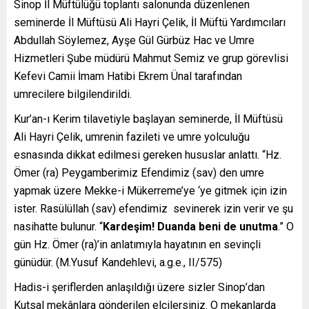
Sinop İl Müftülüğü toplantı salonunda düzenlenen
seminerde İl Müftüsü Ali Hayri Çelik, İl Müftü Yardımcıları
Abdullah Söylemez, Ayşe Gül Gürbüz Hac ve Umre
Hizmetleri Şube müdürü Mahmut Semiz ve grup görevlisi
Kefevi Camii İmam Hatibi Ekrem Ünal tarafından
umrecilere bilgilendirildi.
Kur’an-ı Kerim tilavetiyle başlayan seminerde, İl Müftüsü
Ali Hayri Çelik, umrenin fazileti ve umre yolculuğu
esnasında dikkat edilmesi gereken hususlar anlattı. “Hz.
Ömer (ra) Peygamberimiz Efendimiz (sav) den umre
yapmak üzere Mekke-i Mükerreme’ye ‘ye gitmek için izin
ister. Rasülüllah (sav) efendimiz sevinerek izin verir ve şu
nasihatte bulunur. “
Kardeşim! Duanda beni de unutma
.” O
gün Hz. Ömer (ra)’in anlatımıyla hayatının en sevinçli
günüdür. (M.Yusuf Kandehlevi, a.g.e., II/575)
Hadis-i şeriflerden anlaşıldığı üzere sizler Sinop’dan
Kutsal mekânlara gönderilen elçilersiniz. O mekanlarda