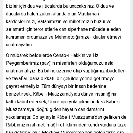
bizler için dua ve ilticalarda bulunacaksınız. O dua ve
ilticalarda halen zulüm altında olan Müslüman
kardeşlerimizi, Vatanımızın ve milletimizin huzur ve
selameti için teröristlerle can siperhane mücadele eden
kahraman ordumuza ve Mehmetciğimize dualar etmeyi
unutmayalım.
O mübarek beldelerde Cenab-ı Hakk’ın ve Hz.
Peygamberimiz (sav)’in misafirleri olduğumuzu asla
unutmamalıyız. Bu bilinç üzerine olup yaptığımız ibadetleri
ve tavafları daha dikkatli bir şekilde yerine getirmeye
gayret etmeliyiz. Tüm dünyayı bir insan bedenine
benzetirsek, Kâbe-i Muazzama’yıda dünya insanlığının
kalbi kabul edersek, Umre için yola çıkan herkes Kâbe-i
Muazzama’ya doğru giden hayatın can damarını
yakalamıştır. Dolayısıyla Kâbe-i Muazzama’dan gelirken de
Rabbimizin rahmet, mağfiret ikliminden kendi yurduna taze
kan getirmiş olur. Mekke-i Mükerreme’den gelen taze kan